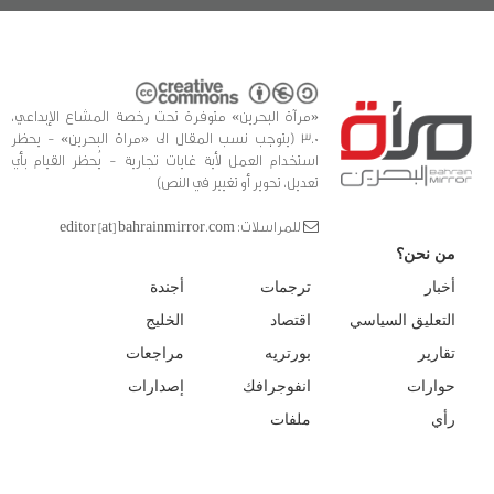
«مرآة البحرين» متوفرة تحت رخصة المشاع الإبداعي،
3.0 (يتوجب نسب المقال الى «مراة البحرين» - يحظر
استخدام العمل لأية غايات تجارية - يُحظر القيام بأي
تعديل، تحوير أو تغيير في النص)
للمراسلات: editor [at] bahrainmirror.com
من نحن؟
أخبار
ترجمات
أجندة
التعليق السياسي
اقتصاد
الخليج
تقارير
بورتريه
مراجعات
حوارات
انفوجرافك
إصدارات
رأي
ملفات