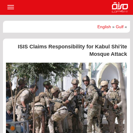
القائمة
الرئيسي
English
»
Gulf
»
ISIS Claims Responsibility for Kabul Shi'ite
Mosque Attack