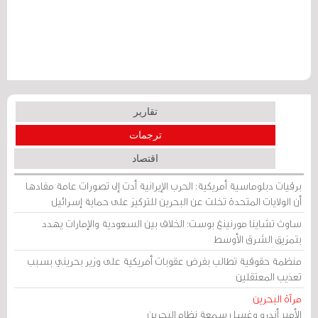
تقارير
ترجمات
اقتصاد
برقيات دبلوماسية أمريكية: الحرب الإيرانية أدت إلى تصورات عامة مفادها
أن الولايات المتحدة تخلت عن البحرين للتركيز على حماية إسرائيل
ساوث تشاينا مورنينغ بوست: الخلاف بين السعودية والإمارات يهدد
بتمزيق الشرق الأوسط
منظمة حقوقية تطالب بفرض عقوبات أمريكية على وزير بحريني بسبب
تعذيب المعتقلين
مرآة البحرين
الأمير أندرو وغسل سمعة نظام البحرين