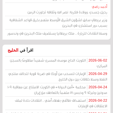
أحمد رضي
رحيل جسدي، وولادة فكرية: نصر الله وثقافة تجاوزت الزمن
وزير بريطاني سابق لشؤون الشرق الأوسط متهم بخرق قواعد الشفافية
بسبب دور استشاري في البحرين
وسط انتقادات للزيارة .. ملك بريطانيا يستضيف ملك البحرين في وندسور
اقرأ في
الخليج
الكويت: الحاج موسى المسري شهيداً مظلومًا بالسجن
2026-06-02
المركزي
الإمارات تنسحب من أوبك في ضربة قوية لتحالف منتجي
2026-04-29
النفط وسط خلافات بين دول الخليج
محكمة «أمن الدولة» في الكويت: الامتناع عن معاقبة 109
2026-04-24
مدونين وتبرئة 9 وحبس 18 متهماً بالتعاطف مع إيران
استهداف طائفي بغطاء أمني .. انتقادات حادة لملف
2026-04-22
الاعتقالات في الإمارات