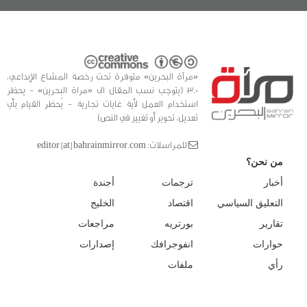
«مرآة البحرين» متوفرة تحت رخصة المشاع الإبداعي،
3.0 (يتوجب نسب المقال الى «مراة البحرين» - يحظر
استخدام العمل لأية غايات تجارية - يُحظر القيام بأي
تعديل، تحوير أو تغيير في النص)
للمراسلات: editor [at] bahrainmirror.com
من نحن؟
أخبار
ترجمات
أجندة
التعليق السياسي
اقتصاد
الخليج
تقارير
بورتريه
مراجعات
حوارات
انفوجرافك
إصدارات
رأي
ملفات