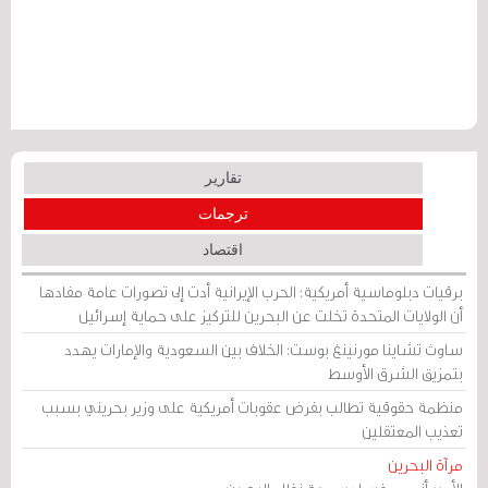
تقارير
ترجمات
اقتصاد
برقيات دبلوماسية أمريكية: الحرب الإيرانية أدت إلى تصورات عامة مفادها
أن الولايات المتحدة تخلت عن البحرين للتركيز على حماية إسرائيل
ساوث تشاينا مورنينغ بوست: الخلاف بين السعودية والإمارات يهدد
بتمزيق الشرق الأوسط
منظمة حقوقية تطالب بفرض عقوبات أمريكية على وزير بحريني بسبب
تعذيب المعتقلين
مرآة البحرين