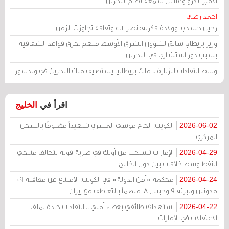
الأمير أندرو وغسل سمعة نظام البحرين
أحمد رضي
رحيل جسدي، وولادة فكرية: نصر الله وثقافة تجاوزت الزمن
وزير بريطاني سابق لشؤون الشرق الأوسط متهم بخرق قواعد الشفافية
بسبب دور استشاري في البحرين
وسط انتقادات للزيارة .. ملك بريطانيا يستضيف ملك البحرين في وندسور
اقرأ في
الخليج
الكويت: الحاج موسى المسري شهيداً مظلومًا بالسجن
2026-06-02
المركزي
الإمارات تنسحب من أوبك في ضربة قوية لتحالف منتجي
2026-04-29
النفط وسط خلافات بين دول الخليج
محكمة «أمن الدولة» في الكويت: الامتناع عن معاقبة 109
2026-04-24
مدونين وتبرئة 9 وحبس 18 متهماً بالتعاطف مع إيران
استهداف طائفي بغطاء أمني .. انتقادات حادة لملف
2026-04-22
الاعتقالات في الإمارات