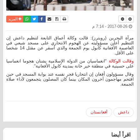
نسخة للطباعة
حفظ الموضوع
فيسبوك
تويتر
أرسل الى صديق
واتساب
المزيد
2017-08-26 - 7:14 م
مرآة البحرين (رويترز): قالت وكالة أعماق التابعة لتنظيم داعش إن
التنظيم أعلن مسؤوليته عن الهجوم الانتحاري على مسجد شيعي في
العاصمة الأفغانية كابول يوم الجمعة والذي أسفر عن مقتل 14 شخصا
على الأقل.
وقالت الوكالة
"انغماسيان من الدولة الإسلامية يشنان هجوما انغماسيا
على حسينية في منطقة خير خانة بمدينة كابول الأفغانية".
وقال مسؤولون أفغان إن انتحاريا فجر نفسه عند بوابة المسجد في حين
اقتحم مهاجمون آخرون المكان بينما كان المصلون يتجمعون لأداء صلاة
الجمعة.
داعش
أفغانستان
اقرأ أيضا