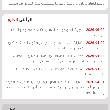
وسط انتقادات للزيارة .. ملك بريطانيا يستضيف ملك البحرين في وندسور
اقرأ في
الخليج
الكويت: الحاج موسى المسري شهيداً مظلومًا بالسجن
2026-06-02
المركزي
الإمارات تنسحب من أوبك في ضربة قوية لتحالف منتجي
2026-04-29
النفط وسط خلافات بين دول الخليج
محكمة «أمن الدولة» في الكويت: الامتناع عن معاقبة 109
2026-04-24
مدونين وتبرئة 9 وحبس 18 متهماً بالتعاطف مع إيران
استهداف طائفي بغطاء أمني .. انتقادات حادة لملف
2026-04-22
الاعتقالات في الإمارات
الإمارات تكشف عن "تنظيم إرهابي" مرتبط بـ"ولاية الفقيه"
2026-04-21
مكوّن من أعضاء ينتمون لمدارس فقهية وحوزوية أخرى في تخبط خليجي
يطال الشيعة
تويتر