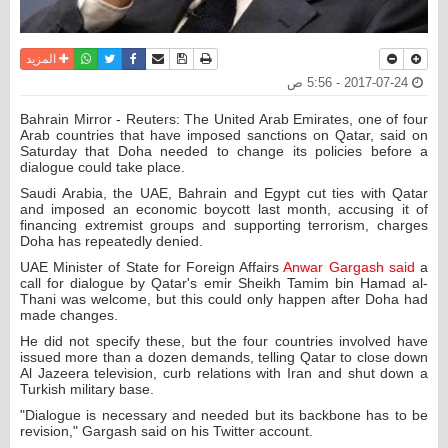
نسخة للطباعة
حفظ الموضوع
فيسبوك
تويتر
أرسل الى صديق
واتساب
المزيد
2017-07-24 - 5:56 ص
Bahrain Mirror - Reuters: The United Arab Emirates, one of four
Arab countries that have imposed sanctions on Qatar, said on
Saturday that Doha needed to change its policies before a
dialogue could take place.
Saudi Arabia, the UAE, Bahrain and Egypt cut ties with Qatar
and imposed an economic boycott last month, accusing it of
financing extremist groups and supporting terrorism, charges
Doha has repeatedly denied.
UAE Minister of State for Foreign Affairs
Anwar Gargash said
a
call for dialogue by Qatar's emir Sheikh Tamim bin Hamad al-
Thani was welcome, but this could only happen after Doha had
made changes.
He did not specify these, but the four countries involved have
issued more than a dozen demands, telling Qatar to close down
Al Jazeera television, curb relations with Iran and shut down a
Turkish military base.
"Dialogue is necessary and needed but its backbone has to be
revision," Gargash said on his Twitter account.