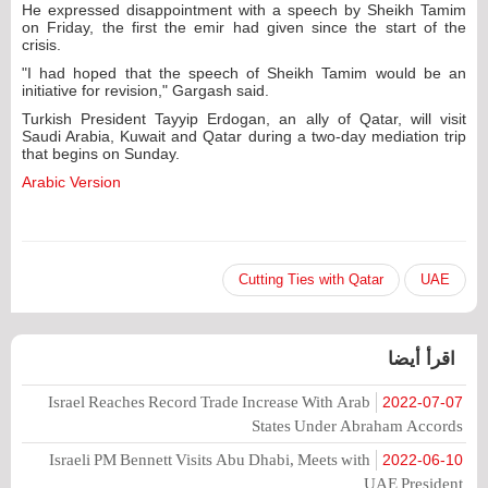
He expressed disappointment with a speech by Sheikh Tamim
on Friday, the first the emir had given since the start of the
crisis.
"I had hoped that the speech of Sheikh Tamim would be an
initiative for revision," Gargash said.
Turkish President Tayyip Erdogan, an ally of Qatar, will visit
Saudi Arabia, Kuwait and Qatar during a two-day mediation trip
that begins on Sunday.
Arabic Version
Cutting Ties with Qatar
UAE
اقرأ أيضا
Israel Reaches Record Trade Increase With Arab
2022-07-07
States Under Abraham Accords
Israeli PM Bennett Visits Abu Dhabi, Meets with
2022-06-10
UAE President