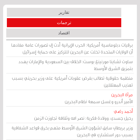
تقارير
ترجمات
اقتصاد
برقيات دبلوماسية أمريكية: الحرب الإيرانية أدت إلى تصورات عامة مفادها
أن الولايات المتحدة تخلت عن البحرين للتركيز على حماية إسرائيل
ساوث تشاينا مورنينغ بوست: الخلاف بين السعودية والإمارات يهدد
بتمزيق الشرق الأوسط
منظمة حقوقية تطالب بفرض عقوبات أمريكية على وزير بحريني بسبب
تعذيب المعتقلين
مرآة البحرين
الأمير أندرو وغسل سمعة نظام البحرين
أحمد رضي
رحيل جسدي، وولادة فكرية: نصر الله وثقافة تجاوزت الزمن
وزير بريطاني سابق لشؤون الشرق الأوسط متهم بخرق قواعد الشفافية
بسبب دور استشاري في البحرين