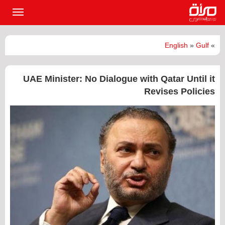
القائمة
الرئيسي
English
»
Gulf
»
UAE Minister: No Dialogue with Qatar Until it
Revises Policies