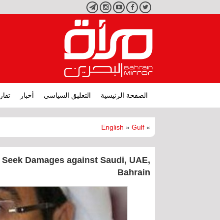
تويتر
فيسبوك
يوتيوب
انستجرام
تليجرام
الصفحة الرئيسية
التعليق السياسي
أخبار
تقار
English
»
Gulf
»
to Seek Damages against Saudi, UAE,
Bahrain