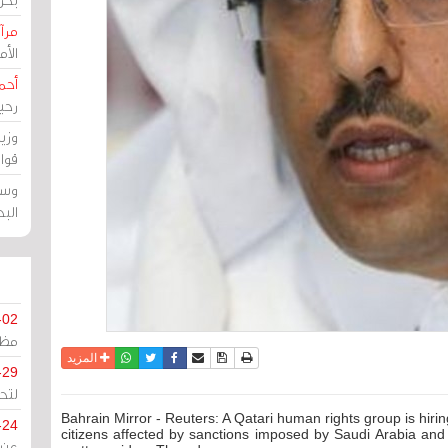
مرآة
الأ
أحم
رحي
وزي
قوا
وسط
الب
-02
مظل
نسخة للطباعة
حفظ الموضوع
فيسبوك
تويتر
أرسل الى صديق
واتساب
المزيد
-29
لتح
Bahrain Mirror - Reuters: A Qatari human rights group is hiri
-24
citizens affected by sanctions imposed by Saudi Arabia and 