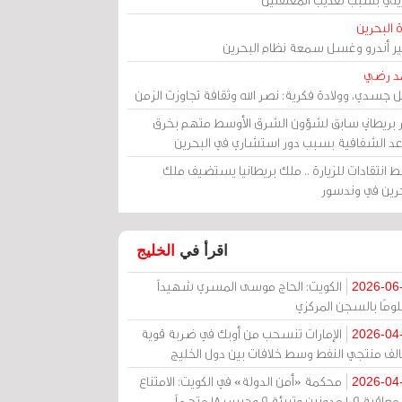
 البحرين
مير أندرو وغسل سمعة نظام البحرين
د رضي
ل جسدي، وولادة فكرية: نصر الله وثقافة تجاوزت الزمن
ر بريطاني سابق لشؤون الشرق الأوسط متهم بخرق
عد الشفافية بسبب دور استشاري في البحرين
 انتقادات للزيارة .. ملك بريطانيا يستضيف ملك
حرين في وندسور
اقرأ في
الخليج
الكويت: الحاج موسى المسري شهيداً
2026-06
ومًا بالسجن المركزي
الإمارات تنسحب من أوبك في ضربة قوية
2026-04
الف منتجي النفط وسط خلافات بين دول الخليج
محكمة «أمن الدولة» في الكويت: الامتناع
2026-04
عن معاقبة 109 مدونين وتبرئة 9 وحبس 18 متهماً