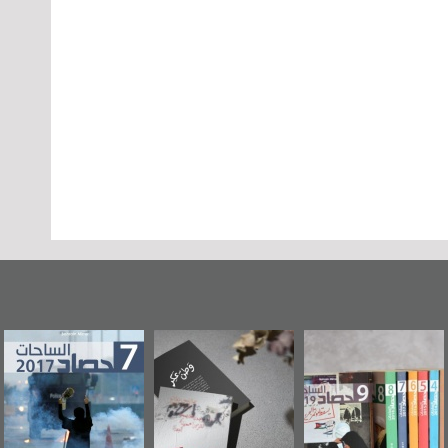
وطن عكر» رواية
حصاد 2017
عاشوراء البحرين...
جديدة لمعتقل
ويكيليكس السفارة
سكري تصدر عن
الأمريكية
«مرآة البحرين»