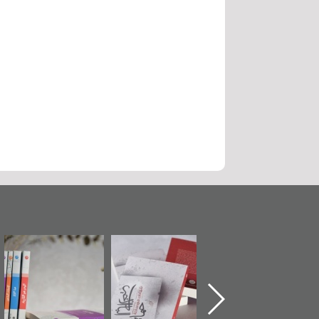
ماة الباب الأخير":
تصنيف موضوعي
"مرآة البحرين"
«
لإصدار الأول عن
للوثائق البريطانية
تصدر حصاد
اعتصام الدراز
يقدمه «مركز أوال»
الساحات 2019
ع
وأحداث ساحة
في سلسلة من 5
لفداء لمركز أوال
كتب