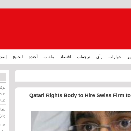
ير
حوارات
رأي
ترجمات
اقتصاد
ملفات
أجندة
الخليج
إصدا
برقي
عامة
Qatari Rights Body to Hire Swiss Firm 
على
ساو
وال
منظ
بحر