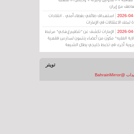
عاطف مع إيران
استهداف طائفي بغطاء أمني .. انتقادات
2026-04
 لملف الاعتقالات في الإمارات
الإمارات تكشف عن "تنظيم إرهابي" مرتبط
2026-04
ولاية الفقيه" مكوّن من أعضاء ينتمون لمدارس فقهية
زوية أخرى في تخبط خليجي يطال الشيعة
تويتر
 @BahrainMirror