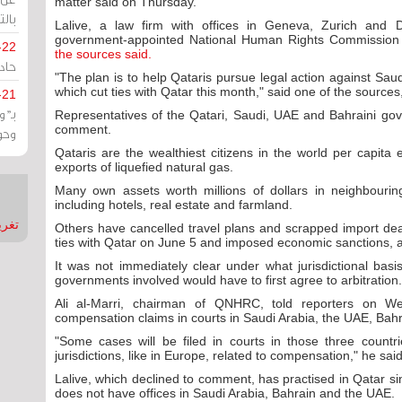
matter said on Thursday.
بالت
Lalive, a law firm with offices in Geneva, Zurich and D
government-appointed National Human Rights Commission 
-22
the sources said.
حادة
"The plan is to help Qataris pursue legal action against Sau
which cut ties with Qatar this month," said one of the sources
-21
بـ"
Representatives of the Qatari, Saudi, UAE and Bahraini go
comment.
وحو
Qataris are the wealthiest citizens in the world per capita
exports of liquefied natural gas.
Many own assets worth millions of dollars in neighbouri
including hotels, real estate and farmland.
تغريدات
Others have cancelled travel plans and scrapped import dea
ties with Qatar on June 5 and imposed economic sanctions, acc
It was not immediately clear under what jurisdictional ba
governments involved would have to first agree to arbitration.
Ali al-Marri, chairman of QNHRC, told reporters on We
compensation claims in courts in Saudi Arabia, the UAE, Bahra
"Some cases will be filed in courts in those three countr
jurisdictions, like in Europe, related to compensation," he said
Lalive, which declined to comment, has practised in Qatar si
does not have offices in Saudi Arabia, Bahrain and the UAE.