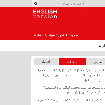
English Version
صحيفة إلكترونية سياسية مستقلة
رات
تقارير
ترجمات
اقتصاد
ات دبلوماسية أمريكية: الحرب الإيرانية أدت إلى تصورات
 مفادها أن الولايات المتحدة تخلت عن البحرين للتركيز
 حماية إسرائيل
ث تشاينا مورنينغ بوست: الخلاف بين السعودية
إمارات يهدد بتمزيق الشرق الأوسط
مة حقوقية تطالب بفرض عقوبات أمريكية على وزير
يني بسبب تعذيب المعتقلين