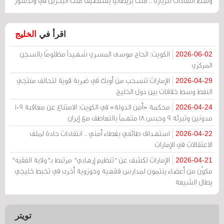
وسط انتقادات للزيارة .. ملك بريطانيا يستضيف ملك البحرين في وندسور
اقرأ في
الخليج
الكويت: الحاج موسى المسري شهيداً مظلومًا بالسجن
2026-06-02
المركزي
الإمارات تنسحب من أوبك في ضربة قوية لتحالف منتجي
2026-04-29
النفط وسط خلافات بين دول الخليج
محكمة «أمن الدولة» في الكويت: الامتناع عن معاقبة 109
2026-04-24
مدونين وتبرئة 9 وحبس 18 متهماً بالتعاطف مع إيران
استهداف طائفي بغطاء أمني .. انتقادات حادة لملف
2026-04-22
الاعتقالات في الإمارات
الإمارات تكشف عن "تنظيم إرهابي" مرتبط بـ"ولاية الفقيه"
2026-04-21
مكوّن من أعضاء ينتمون لمدارس فقهية وحوزوية أخرى في تخبط خليجي
يطال الشيعة
تويتر