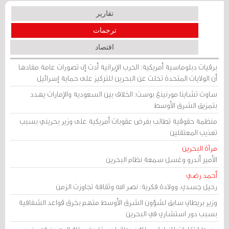
تقارير
ترجمات
اقتصاد
برقيات دبلوماسية أمريكية: الحرب الإيرانية أدت إلى تصورات عامة مفادها
أن الولايات المتحدة تخلت عن البحرين للتركيز على حماية إسرائيل
ساوث تشاينا مورنينغ بوست: الخلاف بين السعودية والإمارات يهدد
بتمزيق الشرق الأوسط
منظمة حقوقية تطالب بفرض عقوبات أمريكية على وزير بحريني بسبب
تعذيب المعتقلين
مرآة البحرين
الأمير أندرو وغسل سمعة نظام البحرين
أحمد رضي
رحيل جسدي، وولادة فكرية: نصر الله وثقافة تجاوزت الزمن
وزير بريطاني سابق لشؤون الشرق الأوسط متهم بخرق قواعد الشفافية
بسبب دور استشاري في البحرين