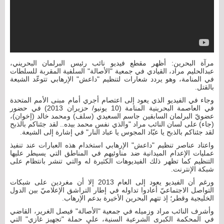
مرآة البحرين: أظهر مقطع فيديو نائب رئيس البرلمان البحريني،
عبدالحليم مراد، القيادي في جمعية "الأصالة" السلفية المقربة للسلطات
في المنامة، وهو يردد شعارات لتنظيم "داعش" الإرهابي تتوعّد الشيعة
بالقتل.
وجاء في الفيديو الذي يعود إلى اعتصام أجري أمام مبنى الأمم المتحدة
في العاصمة البحرينية المنامة (10 يونيو/ حزيران 2013) في حضور
عضويّ البرلمان السابقين جاسم السعيدي (سلف) ومحمد خالد (إخوان)،
(جاء) على لسان النائب مراد "والذي نفس محمد بيده.. لقد جئناكم بالذبح
لقد جئناكم بالذبح يا عبّاد المجوس يا عباد النار" في إشارة إلى الشيعة.
واعتاد عناصر تنظيم "داعش" الإرهابي استخدام هذه العبارات عند تنفيذ
عمليات الإعدام الميدانية ضد مناوئيهم في المناطق التي يسيطر عليها
التنظيم كما تظهر ذلك الفيديوهات الكثيرة له والتي تنشر بانتظام على
شبكة الإنترنت.
ورغم أن الفيديو يعود إلى العام 2013 إلا أن مغردين على شبكات
التواصل الاجتماعيّ أعادوا تداوله في إطار التراشق الإعلاميّ بين الدول
الخليجية وقطر؛ إذ تتهم البحرين الأخيرة بدعم الإرهاب.
وأشرف النائب مراد وزميله في جمعية "الأصالة" فيصل الغرير، القاضي
في المحكمة الكبرى الشرعية السنية، على حملة "تجهيز غازي" التي