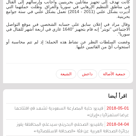
كانت تهدف إلى تجهيز مقاتلين بحرينيين وأجانب وإرسالهم إلى القتال
في مناطق التنظيم الإرهابي في سوريا والعراق. وظلت حملتهما التي
أديرت بشكل علني (2011 - 2014) تعمل بشكل علني في ستة جوامع
بحرينية.
وقال مراد في إعلان سابق على حسابه الشخصي في موقع التواصل
الاجتماعي "تويتر" إنه قام بتجهيز "1640 غازي في أربعة أشهر للقتال في
سوريا".
وغضت السلطات النظر عن نشاط هذه الحملة؛ إذ لم تتم محاسبة أو
استجواب أيّ من القائمين عليها.
جمعية الأصالة
داعش
الشيعة
اقرأ أيضا
فيديو: حلبة المصارعة السعودية تشهد في افتتاحها
2018-05-01
عرضا استهزائيا بـ«إيران»
بالفيديو: الصحفي البحريني سيدعلي المحافظة يفوز
2018-04-04
بجائزة الصحافة العربية عن فئة «الصحافة الاستقصائية»