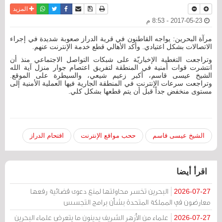
نسخة للطباعة
حفظ الموضوع
فيسبوك
تويتر
أرسل الى صديق
واتساب
المزيد
2017-05-23 - 8:53 م
مرآة البحرين: يواجه القاطنون في قرية الدراز صعوبة شديدة في إجراء
الاتصالات بشكل اعتيادي. وأكد الأهالي قطع خدمة الإنترنت عنهم.
وتراجعت التغطية الإخباريّة على شبكات التواصل الاجتماعي منذ أن
انتشرت قوات أمنية في المنطقة لتفريق اعتصام جوار منزل آية الله
الشيخ عيسى قاسم، أكبر زعيم شيعي، والسيطرة على الموقع.
وتراجعت سرعات الإنترنت في المنطقة الجارية فيها العملية الأمنية إلى
مستوى منخفض جداً قبل أن يتم قطعها بشكل كلي.
الشيخ عيسى قاسم
ححب مواقع الإنترنت
اقتحام الدراز
اقرأ أيضا
البحرين تخسر محاولتها لمنع دعوى قضائية رفعها
2026-07-27
معارضون في المملكة المتحدة بشأن برامج التجسس
علماء من الأزهر الشريف يدينون ما يتعرض علماء البحرين
2026-07-27