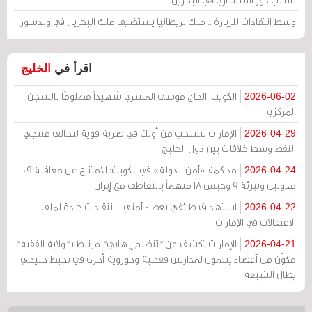
وسط انتقادات للزيارة .. ملك بريطانيا يستضيف ملك البحرين في وندسور
اقرأ في
الخليج
الكويت: الحاج موسى المسري شهيداً مظلومًا بالسجن
2026-06-02
المركزي
الإمارات تنسحب من أوبك في ضربة قوية لتحالف منتجي
2026-04-29
النفط وسط خلافات بين دول الخليج
محكمة «أمن الدولة» في الكويت: الامتناع عن معاقبة 109
2026-04-24
مدونين وتبرئة 9 وحبس 18 متهماً بالتعاطف مع إيران
استهداف طائفي بغطاء أمني .. انتقادات حادة لملف
2026-04-22
الاعتقالات في الإمارات
الإمارات تكشف عن "تنظيم إرهابي" مرتبط بـ"ولاية الفقيه"
2026-04-21
مكوّن من أعضاء ينتمون لمدارس فقهية وحوزوية أخرى في تخبط خليجي
يطال الشيعة