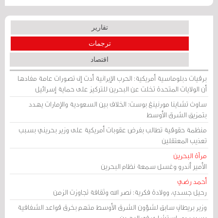
تقارير
ترجمات
اقتصاد
برقيات دبلوماسية أمريكية: الحرب الإيرانية أدت إلى تصورات عامة مفادها
أن الولايات المتحدة تخلت عن البحرين للتركيز على حماية إسرائيل
ساوث تشاينا مورنينغ بوست: الخلاف بين السعودية والإمارات يهدد
بتمزيق الشرق الأوسط
منظمة حقوقية تطالب بفرض عقوبات أمريكية على وزير بحريني بسبب
تعذيب المعتقلين
مرآة البحرين
الأمير أندرو وغسل سمعة نظام البحرين
أحمد رضي
رحيل جسدي، وولادة فكرية: نصر الله وثقافة تجاوزت الزمن
وزير بريطاني سابق لشؤون الشرق الأوسط متهم بخرق قواعد الشفافية
بسبب دور استشاري في البحرين