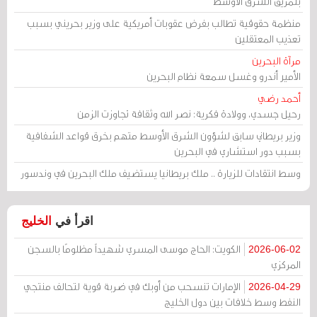
بتمزيق الشرق الأوسط
منظمة حقوقية تطالب بفرض عقوبات أمريكية على وزير بحريني بسبب
تعذيب المعتقلين
مرآة البحرين
الأمير أندرو وغسل سمعة نظام البحرين
أحمد رضي
رحيل جسدي، وولادة فكرية: نصر الله وثقافة تجاوزت الزمن
وزير بريطاني سابق لشؤون الشرق الأوسط متهم بخرق قواعد الشفافية
بسبب دور استشاري في البحرين
وسط انتقادات للزيارة .. ملك بريطانيا يستضيف ملك البحرين في وندسور
اقرأ في
الخليج
الكويت: الحاج موسى المسري شهيداً مظلومًا بالسجن
2026-06-02
المركزي
الإمارات تنسحب من أوبك في ضربة قوية لتحالف منتجي
2026-04-29
النفط وسط خلافات بين دول الخليج