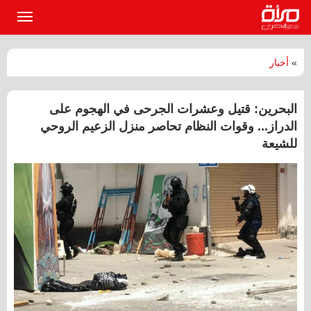
القائمة
الرئيسي
»
أخبار
البحرين: قتيل وعشرات الجرحى في الهجوم على
الدراز... وقوات النظام تحاصر منزل الزعيم الروحي
للشيعة