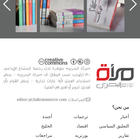
في سلسلة من 5
«مرآة البحرين»
كتب
«مرآة البحرين» متوفرة تحت رخصة المشاع الإبداعي،
3.0 (يتوجب نسب المقال الى «مراة البحرين» - يحظر
استخدام العمل لأية غايات تجارية - يُحظر القيام بأي
تعديل، تحوير أو تغيير في النص)
للمراسلات: editor [at] bahrainmirror.com
من نحن؟
أخبار
ترجمات
أجندة
التعليق السياسي
اقتصاد
الخليج
تقارير
بورتريه
مراجعات