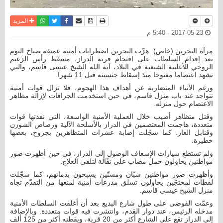
نسخة للطباعة
حفظ الموضوع
فيسبوك
تويتر
أرسل الى صديق
واتساب
المزيد
2017-05-23 - 5:40 م
مرآة البحرين (خاص): هزّت البحرين اضطرابات أمنية عميقة صباح اليوم
بعد إقدام السلطات على اقتحام قرية الدراز، مسقط رأس الزعيم
الروحي للأغلبية الشيعية في البلاد، آية الله الشيخ عيسى قاسم، والتي
تشهد اعتصاما مفتوحا منذ إسقاط جنسيته قبل 11 شهرا.
ورغم الأنباء المتضاربة عن أهداف هذا الهجوم، فلا تزال قوات أمنية
تتواجد عند باب منزل قاسم، في حين استخدمت الجرافات لإزالة مظاهر
الاعتصام حول منزله.
وقتل متظاهر أصيب خلال العملية الأمنية الواسعة، التي نفذتها قوات
متعددة، هاجمت المعتصمين في الدراز بالأسلحة الآلية ورصاص الشوزن
وقنابل الغاز. كما سجّلت إصابة عشرات المتظاهرين بجروح، بعضها
خطيرة.
ولم تستطع سيارات الإسعاف الوصول إلى الدراز، في حين أظهرت صور
مواطنين يحاولون حمل مصاب على نقّالة لتلقي العلاج.
وأظهرت صور مواطنين شبّان ومسنّين يسبحون بدمائهم، كما سجّلت
لقطات لمحتجّين يحاولون تسلق مدرعات أمنية لمنعها من التقدّم تجاه
منزل الشيخ عيسى قاسم.
وعمّت الفوضى على طول شارع البديع بعد أن أغلقت السلطات الأمنية
مدخله الرئيس، عند دوار القدم، وانتشرت فيه قوات متعددة. وبالإضافة
إلى الدراز تقع على الشارع أكثر من 20 قرية، ويقطنه أكثر من 125 ألف