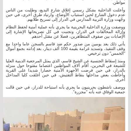
مواطن.
وأعلنت الداخلية بشكل رسمي إغلاق شارع البديع، وطلبت من الناس
عدم دخول الشارع لحين استتباب الأوضاع، وارتياد طرق أخرى، في حين
وجّهت وزارة التربية المدارس في الدراز إلى تسريح طلابهم.
ووصفت وزارة الداخلية البحرينية ما يجري بأنه عملية أمنية لحفظ النظام
وإزالة المخالفات في الدراز، وتجنبت في كل تصريحاتها الإشارة إلى
الإصابات بين صفوف المتظاهرين، فضلا عن مقتل أحدهم.
يأتي ذلك بعد يومين من صدور حكم ضد قاسم بالسجن عاما واحدا مع
وقف التنفيذ، وتسديد غرامة بقيمة 100 ألف دينار، بعد إدانته بجمع أموال
"الخمس" دون ترخيص.
ومنذ إسقاط الجنسية عن الشيخ قاسم، الذي يمثل المرجعية الدينية العليا
للشيعة في البحرين، أقام آلاف المواطنين اعتصاما مفتوحا حول منزله
بالدراز، في حين فرضت الأجهزة الأمنية حصارا شديدا على القرية
وأحاطت بعض مداخلها بنقاط التفتيش، في حين أغلقت كليا المداخل
أخرى.
ووصف ناشطون بحرينيون ما يجري بأنه استباحة للدراز، في حين قالت
جمعية الوفاق عنه بأنه "مجزرة".