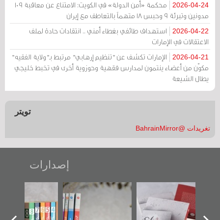
محكمة «أمن الدولة» في الكويت: الامتناع عن معاقبة 109
2026-04-24
مدونين وتبرئة 9 وحبس 18 متهماً بالتعاطف مع إيران
استهداف طائفي بغطاء أمني .. انتقادات حادة لملف
2026-04-22
الاعتقالات في الإمارات
الإمارات تكشف عن "تنظيم إرهابي" مرتبط بـ"ولاية الفقيه"
2026-04-21
مكوّن من أعضاء ينتمون لمدارس فقهية وحوزوية أخرى في تخبط خليجي
يطال الشيعة
تويتر
تغريدات @BahrainMirror
إصدارات
تصنيف موضوعي
"مرآة البحرين"
«وطن عكر» رواية
للوثائق البريطانية
تصدر حصاد
جديدة لمعتقل
يقدمه «مركز أوال»
الساحات 2019
عسكري تصدر عن