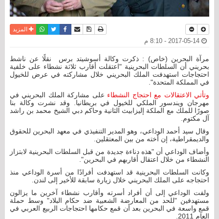
نسخة للطباعة
حفظ الموضوع
فيسبوك
تويتر
أرسل الى صديق
واتساب
المزيد
2017-05-14 - 8:10 م
مرآة البحرين (خاص) : ذكرت وكالة أسوشيتد برس نقلًا عن ناشط
بحريني أن السلطات البحرينية "اعتقلت أقارب ثلاثة نشطاء على خلفية
احتجاجات استهدفت الملك البحريني خلال مشاركته في عرض للخيول
في المملكة المتحدة".
وتأتي الاعتقالات مع احتجاج النشطاء
على مشاركة الملك البحريني في
مهرجان ويندسور الملكي للخيول في بريطانيا. وقد نشرت وكالة بنا
صورًا للملك مع الملكة إليزابيث الثانية وحاكم دبي الشيخ محمد بن راشد
آل مكتوم.
وقال سيد أحمد الوداعي، وهو المدير التنفيذي في معهد البحرين للحقوق
والديمقراطية، إن أخته من بين المعتقلين.
وأضاف الوداعي أن "هذه دناءة جديدة من قبل السلطات البحرينية لابتزاز
النشطاء من خلال اعتقال أقاربهم في البحرين".
وكانت السلطات البحرينية قد استهدفت أفرادًا من أسرة الوداعي منذ
احتجاجه على الملك البحريني خلال زيارة سابقة للأخير إلى لندن.
ولفت الوداعي إلى أن أفراد أسرته وأقارب نشطاء آخرين ما يزالون
مستهدفين "للحد من المعارضة الشعبية ضد حكام البلاد" وسط حملة
قمع واسعة في البحرين بعد أن قمع حكامها احتجاجات الربيع العربي في
العام 2011.