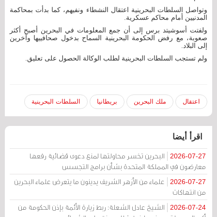
وتواصل السلطات البحرينية اعتقال النشطاء ونفيهم، كما بدأت بمحاكمة
المدنيين أمام محاكم عسكرية.
ولفتت أسوشيتد برس إلى أن جمع المعلومات في البحرين أصبح أكثر
صعوبة، مع رفض الحكومة البحرينية السماح بدخول صحافييها وآخرين
إلى البلاد.
ولم تستجب السلطات البحرينية لطلب الوكالة الحصول على تعليق.
اعتقال
ملك البحرين
بريطانيا
السلطات البحرينية
اقرأ أيضا
البحرين تخسر محاولتها لمنع دعوى قضائية رفعها
2026-07-27
معارضون في المملكة المتحدة بشأن برامج التجسس
علماء من الأزهر الشريف يدينون ما يتعرض علماء البحرين
2026-07-27
من انتهاكات
الشيخ عادل الشعلة: ربط زيارة الأئمة بإذن الحكومة من
2026-07-24