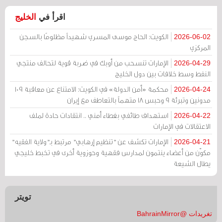
اقرأ في
الخليج
الكويت: الحاج موسى المسري شهيداً مظلومًا بالسجن
2026-06-02
المركزي
الإمارات تنسحب من أوبك في ضربة قوية لتحالف منتجي
2026-04-29
النفط وسط خلافات بين دول الخليج
محكمة «أمن الدولة» في الكويت: الامتناع عن معاقبة 109
2026-04-24
مدونين وتبرئة 9 وحبس 18 متهماً بالتعاطف مع إيران
استهداف طائفي بغطاء أمني .. انتقادات حادة لملف
2026-04-22
الاعتقالات في الإمارات
الإمارات تكشف عن "تنظيم إرهابي" مرتبط بـ"ولاية الفقيه"
2026-04-21
مكوّن من أعضاء ينتمون لمدارس فقهية وحوزوية أخرى في تخبط خليجي
يطال الشيعة
تويتر
تغريدات @BahrainMirror