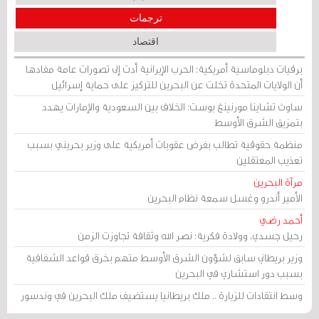
ترجمات
اقتصاد
برقيات دبلوماسية أمريكية: الحرب الإيرانية أدت إلى تصورات عامة مفادها
أن الولايات المتحدة تخلت عن البحرين للتركيز على حماية إسرائيل
ساوث تشاينا مورنينغ بوست: الخلاف بين السعودية والإمارات يهدد
بتمزيق الشرق الأوسط
منظمة حقوقية تطالب بفرض عقوبات أمريكية على وزير بحريني بسبب
تعذيب المعتقلين
مرآة البحرين
الأمير أندرو وغسل سمعة نظام البحرين
أحمد رضي
رحيل جسدي، وولادة فكرية: نصر الله وثقافة تجاوزت الزمن
وزير بريطاني سابق لشؤون الشرق الأوسط متهم بخرق قواعد الشفافية
بسبب دور استشاري في البحرين
وسط انتقادات للزيارة .. ملك بريطانيا يستضيف ملك البحرين في وندسور