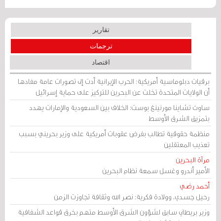
تقارير
ترجمات
اقتصاد
برقيات دبلوماسية أمريكية: الحرب الإيرانية أدت إلى تصورات عامة مفادها
أن الولايات المتحدة تخلت عن البحرين للتركيز على حماية إسرائيل
ساوث تشاينا مورنينغ بوست: الخلاف بين السعودية والإمارات يهدد
بتمزيق الشرق الأوسط
منظمة حقوقية تطالب بفرض عقوبات أمريكية على وزير بحريني بسبب
تعذيب المعتقلين
مرآة البحرين
الأمير أندرو وغسل سمعة نظام البحرين
أحمد رضي
رحيل جسدي، وولادة فكرية: نصر الله وثقافة تجاوزت الزمن
وزير بريطاني سابق لشؤون الشرق الأوسط متهم بخرق قواعد الشفافية