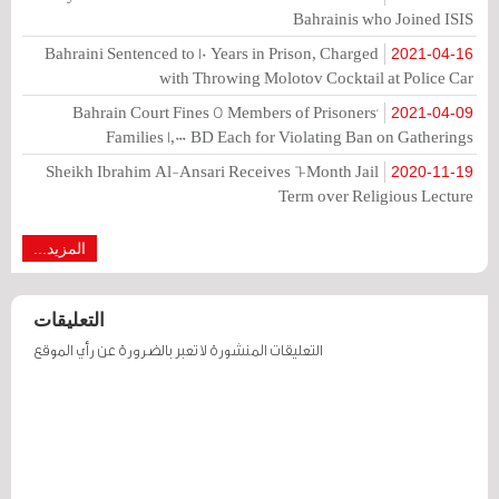
Bahrainis who Joined ISIS
Bahraini Sentenced to 10 Years in Prison, Charged
2021-04-16
with Throwing Molotov Cocktail at Police Car
Bahrain Court Fines 5 Members of Prisoners'
2021-04-09
Families 1,000 BD Each for Violating Ban on Gatherings
Sheikh Ibrahim Al-Ansari Receives 6-Month Jail
2020-11-19
Term over Religious Lecture
المزيد...
التعليقات
التعليقات المنشورة لا تعبر بالضرورة عن رأي الموقع