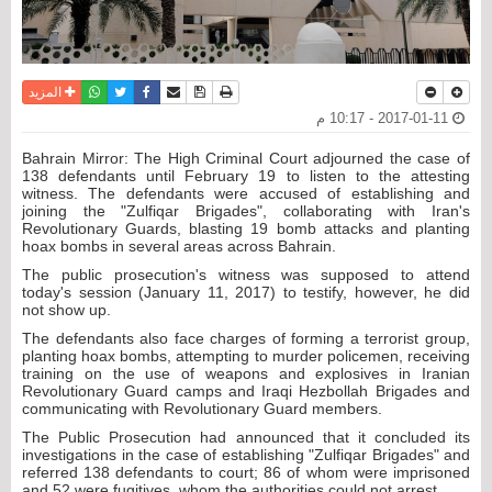
نسخة للطباعة
حفظ الموضوع
فيسبوك
تويتر
أرسل الى صديق
واتساب
المزيد
2017-01-11 - 10:17 م
Bahrain Mirror: The High Criminal Court adjourned the case of
138 defendants until February 19 to listen to the attesting
witness. The defendants were accused of establishing and
joining the "Zulfiqar Brigades", collaborating with Iran's
Revolutionary Guards, blasting 19 bomb attacks and planting
hoax bombs in several areas across Bahrain.
The public prosecution's witness was supposed to attend
today's session (January 11, 2017) to testify, however, he did
not show up.
The defendants also face charges of forming a terrorist group,
planting hoax bombs, attempting to murder policemen, receiving
training on the use of weapons and explosives in Iranian
Revolutionary Guard camps and Iraqi Hezbollah Brigades and
communicating with Revolutionary Guard members.
The Public Prosecution had announced that it concluded its
investigations in the case of establishing "Zulfiqar Brigades" and
referred 138 defendants to court; 86 of whom were imprisoned
and 52 were fugitives, whom the authorities could not arrest.