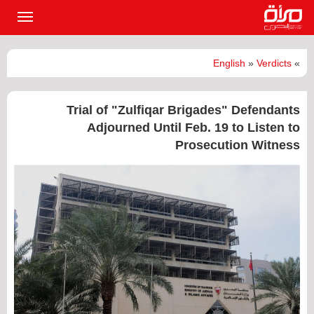
القائمة
الرئيسي
English
»
Verdicts
»
Trial of "Zulfiqar Brigades" Defendants
Adjourned Until Feb. 19 to Listen to
Prosecution Witness