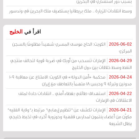
بسبب دور استشاري في البحرين
وسط انتقادات للزيارة .. ملك بريطانيا يستضيف ملك البحرين في وندسور
اقرأ في
الخليج
الكويت: الحاج موسى المسري شهيداً مظلومًا بالسجن
2026-06-02
المركزي
الإمارات تنسحب من أوبك في ضربة قوية لتحالف منتجي
2026-04-29
النفط وسط خلافات بين دول الخليج
محكمة «أمن الدولة» في الكويت: الامتناع عن معاقبة 109
2026-04-24
مدونين وتبرئة 9 وحبس 18 متهماً بالتعاطف مع إيران
استهداف طائفي بغطاء أمني .. انتقادات حادة لملف
2026-04-22
الاعتقالات في الإمارات
الإمارات تكشف عن "تنظيم إرهابي" مرتبط بـ"ولاية الفقيه"
2026-04-21
مكوّن من أعضاء ينتمون لمدارس فقهية وحوزوية أخرى في تخبط خليجي
يطال الشيعة