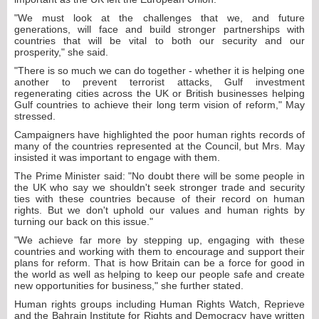
"We must look at the challenges that we, and future
generations, will face and build stronger partnerships with
countries that will be vital to both our security and our
prosperity," she said.
"There is so much we can do together - whether it is helping one
another to prevent terrorist attacks, Gulf investment
regenerating cities across the UK or British businesses helping
Gulf countries to achieve their long term vision of reform," May
stressed.
Campaigners have highlighted the poor human rights records of
many of the countries represented at the Council, but Mrs. May
insisted it was important to engage with them.
The Prime Minister said: "No doubt there will be some people in
the UK who say we shouldn't seek stronger trade and security
ties with these countries because of their record on human
rights. But we don't uphold our values and human rights by
turning our back on this issue."
"We achieve far more by stepping up, engaging with these
countries and working with them to encourage and support their
plans for reform. That is how Britain can be a force for good in
the world as well as helping to keep our people safe and create
new opportunities for business," she further stated.
Human rights groups including Human Rights Watch, Reprieve
and the Bahrain Institute for Rights and Democracy have written