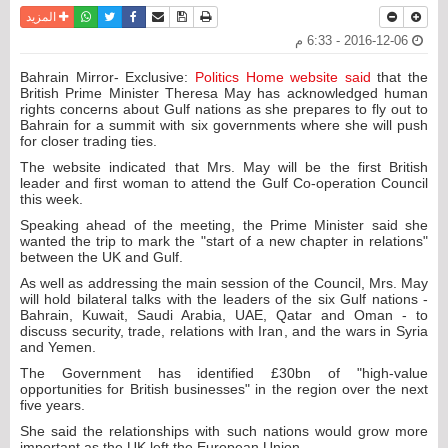
نسخة للطباعة
حفظ الموضوع
فيسبوك
تويتر
أرسل الى صديق
واتساب
المزيد
2016-12-06 - 6:33 م
Bahrain Mirror- Exclusive:
Politics Home website said
that the
British Prime Minister Theresa May has acknowledged human
rights concerns about Gulf nations as she prepares to fly out to
Bahrain for a summit with six governments where she will push
for closer trading ties.
The website indicated that Mrs. May will be the first British
leader and first woman to attend the Gulf Co-operation Council
this week.
Speaking ahead of the meeting, the Prime Minister said she
wanted the trip to mark the "start of a new chapter in relations"
between the UK and Gulf.
As well as addressing the main session of the Council, Mrs. May
will hold bilateral talks with the leaders of the six Gulf nations -
Bahrain, Kuwait, Saudi Arabia, UAE, Qatar and Oman - to
discuss security, trade, relations with Iran, and the wars in Syria
and Yemen.
The Government has identified £30bn of "high-value
opportunities for British businesses" in the region over the next
five years.
She said the relationships with such nations would grow more
important as the UK left the European Union.