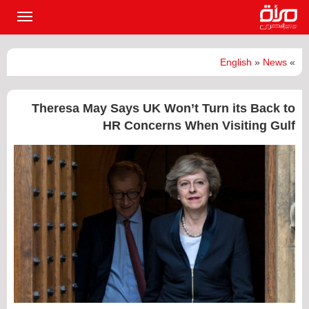
القائمة
الرئيسي
English
»
News
»
Theresa May Says UK Won’t Turn its Back to
HR Concerns When Visiting Gulf