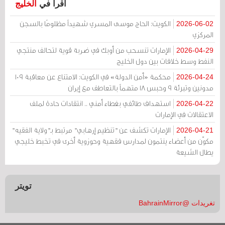
اقرأ في
الخليج
الكويت: الحاج موسى المسري شهيداً مظلومًا بالسجن
2026-06-02
المركزي
الإمارات تنسحب من أوبك في ضربة قوية لتحالف منتجي
2026-04-29
النفط وسط خلافات بين دول الخليج
محكمة «أمن الدولة» في الكويت: الامتناع عن معاقبة 109
2026-04-24
مدونين وتبرئة 9 وحبس 18 متهماً بالتعاطف مع إيران
استهداف طائفي بغطاء أمني .. انتقادات حادة لملف
2026-04-22
الاعتقالات في الإمارات
الإمارات تكشف عن "تنظيم إرهابي" مرتبط بـ"ولاية الفقيه"
2026-04-21
مكوّن من أعضاء ينتمون لمدارس فقهية وحوزوية أخرى في تخبط خليجي
يطال الشيعة
تويتر
تغريدات @BahrainMirror