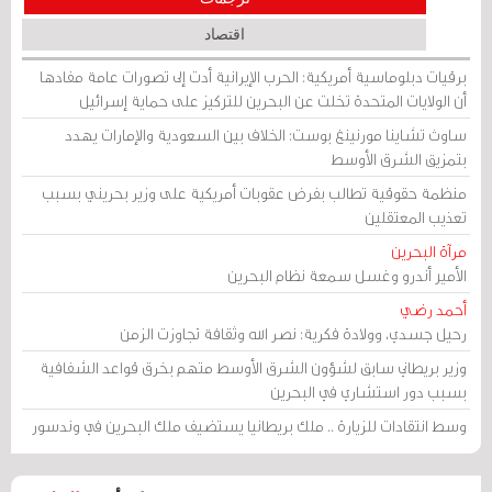
اقتصاد
برقيات دبلوماسية أمريكية: الحرب الإيرانية أدت إلى تصورات عامة مفادها
أن الولايات المتحدة تخلت عن البحرين للتركيز على حماية إسرائيل
ساوث تشاينا مورنينغ بوست: الخلاف بين السعودية والإمارات يهدد
بتمزيق الشرق الأوسط
منظمة حقوقية تطالب بفرض عقوبات أمريكية على وزير بحريني بسبب
تعذيب المعتقلين
مرآة البحرين
الأمير أندرو وغسل سمعة نظام البحرين
أحمد رضي
رحيل جسدي، وولادة فكرية: نصر الله وثقافة تجاوزت الزمن
وزير بريطاني سابق لشؤون الشرق الأوسط متهم بخرق قواعد الشفافية
بسبب دور استشاري في البحرين
وسط انتقادات للزيارة .. ملك بريطانيا يستضيف ملك البحرين في وندسور