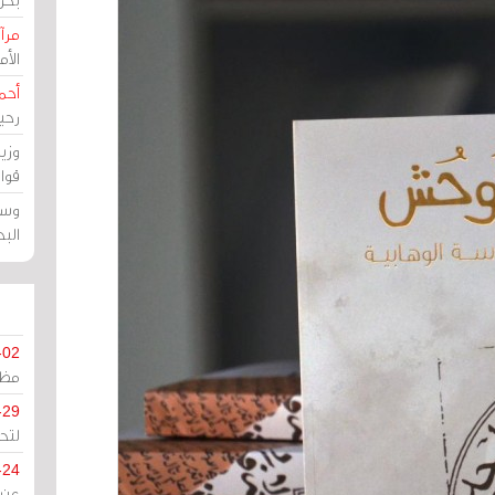
مرآة
الأ
أحم
رحي
وزي
قوا
وسط
الب
-02
مظل
-29
لتح
-24