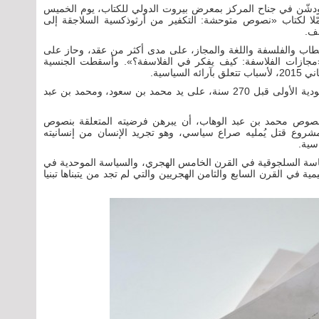
ودشّن في جناح المركز بمعرض بيروت الدولي للكتاب، يوم الخميس
ن الأول 2016، وهو يأتي مكمّلا لكتاب «نصوص متوحشة: التكفير من أرثوذكسية السلاجقة إلى
لف.
طاب والفلسفة واللغة والمجاز، على مدى أكثر من عقد، وحاز على
مجازات الفلاسفة: كيف يفكر في الفلاسفة؟». وأسقطت الجنسية
ياسية.
ويطالع الديري في كتابه الجديد سيرة بناء الدولة السعودية الأولى قبل 270 سنة، على يد محمد بن سعود، ومحمد بن عبد
.
نصوص محمد بن عبد الوهاب، أن يبرهن فرضيته المتعلقة بنصوص
روع قتل يُمليه صراع سياسي، وهو تجريد الإنسان من إنسانيته
سية.
ياسة السلجوقية في القرن الخامس الهجري، والسياسة الموحدية في
 في القرن السابع والثامن الهجريين والتي لم تجد من يتبناها تبنيا