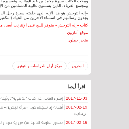
ويبحث الكتاب سيرة محمد بن عبد الوهاب، وتفسيره الغ
ومجتمع الغرباء، الذين يستثنون غالبية المسلمين من الإ
«إله التوحش هو هذا الإله الذي خلقته سيرة رجل الدعو
يجدون رسالتهم في استثناء الآخرين من الحياة (التكفير
كتاب «إله التوحش» متوفر للبيع على الإنترنت أيضا،
موقع أمازون
متجر جملون
البحرين
مركز أوال للدراسات والتوثيق
اقرأ أيضا
إسراء الفاس عن كتاب "بلا هوية": وثيقة لأكثر من 420 بحرينيا أ
2017-11-03
أهدته إلى سجناء جو... «مرآة البحرين» تتي
2017-02-19
الإرهاب»
صدور الطبعة الثانية من «رواية جو» والقر
2017-02-16