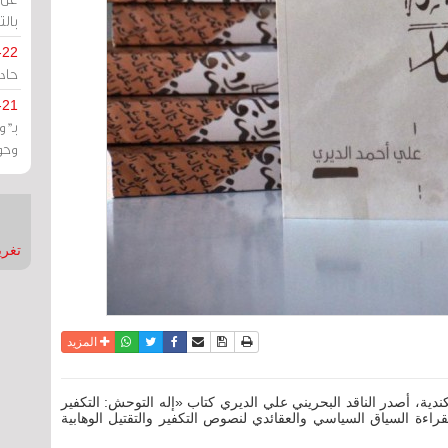
بالت
-22
حادة
-21
بـ"
وحو
تغريدات
نسخة للطباعة
حفظ الموضوع
فيسبوك
تويتر
أرسل الى صديق
واتساب
المزيد
دية، أصدر الناقد البحريني علي الديري كتاب «إله التوحش: التكفير
اءة السياق السياسي والعقائدي لنصوص التكفير والتقتيل الوهابية