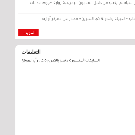
صدرت اليوم عن «مرآة البحرين».. معتقل سياسي يكتب من داخل السجون البحرينية رواية «جَوْ»: عذابات 10
 «القبيلة والدولة في البحرين» تصدر عن «مركز أوال»
المزيد...
التعليقات
التعليقات المنشورة لا تعبر بالضرورة عن رأي الموقع