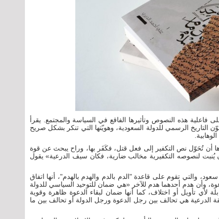
 على فاعلية هذه النصوص وتأثيرها الفاقع في السياسة والمجتمع. يقرأ
ّن التاريخ الرسمي للدولة السعودية، وهويّتها التي تنكر بشكل صريح
لوهابية.
 أن تُحَوّل نص التكفير إلى فعل قتل، فكَفَر بها، وراح يبحث عن قوة
 يُنبت لنصوصه التكفيرية مخالب ضارية، فكان سيف الدرعية» يقول
سعود، والتي تقوم على قاعدة "الدم بالدم والهدم بالهدم"، أنها اتفاق
وة، وأن هدم أحدهما هدم للآخر «هي ضمان للتوحيد السياسي للدولة
ابلة لأي تأويل أو اختلاف، كما أنها ضمان لبقاء الدعوة ظاهرة وقوية
ة الدرعية هي تحالف بين رجل الدعوة ورجل الدولة أو تحالف بين ما