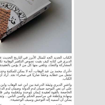
الكتاب الجديد اتّجه للمثال الأبرز في التاريخ الحديث
الديري في كتابه كيف بقيت نصوص التكفير الوهابية تكو
المشاركة والتعدّد، وتلغي منها كل من لا يؤمن بالعقيدة ا
«أدرك محمد بن عبد الوهاب، أنه لا يمكن للمكتبة وحدها
تجعل من خطابه وحشًا ضاريًا في صحراء نجد. أراد أن
الكتاب.
واعتبر الديري وثيقة الدرعية بين ابن عبد الوهاب وابن 
على أن نص التوحيد ضمان لدم الدولة وضمان لدم الدع
الخاضعة بالقوة لعقيدة إيمان مُوحدة ومُعَمّمة وغير ق
ومهابة وناطقة في مراسيم الحكم وألسن الناس... وثيق
يمكن أن أسميه إله التوحش وسيف الوحشية».