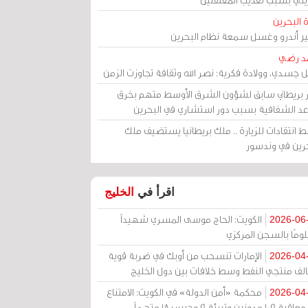
 البحرين
مير أندرو وغسل سمعة نظام البحرين
د رضي
ل جسدي، وولادة فكرية: نصر الله وثقافة تجاوزت الزمن
ر بريطاني سابق لشؤون الشرق الأوسط متهم بخرق
عد الشفافية بسبب دور استشاري في البحرين
 انتقادات للزيارة .. ملك بريطانيا يستضيف ملك
حرين في وندسور
اقرأ في
الخليج
الكويت: الحاج موسى المسري شهيداً
2026-06
ومًا بالسجن المركزي
الإمارات تنسحب من أوبك في ضربة قوية
2026-04
الف منتجي النفط وسط خلافات بين دول الخليج
محكمة «أمن الدولة» في الكويت: الامتناع
2026-04
عن معاقبة 109 مدونين وتبرئة 9 وحبس 18 متهماً