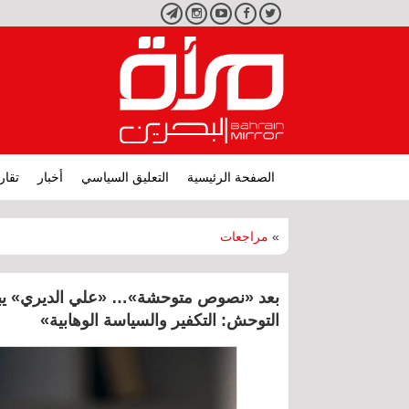
تويتر
فيسبوك
يوتيوب
انستجرام
تليجرام
الصفحة الرئيسية
التعليق السياسي
أخبار
تقار
»
مراجعات
بعد «نصوص متوحشة»… «علي الديري» يبحث 
التوحش: التكفير والسياسة الوهابية»