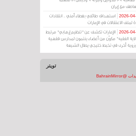
عاطف مع إيران
استهداف طائفي بغطاء أمني .. انتقادات
2026-04
 لملف الاعتقالات في الإمارات
الإمارات تكشف عن "تنظيم إرهابي" مرتبط
2026-04
ولاية الفقيه" مكوّن من أعضاء ينتمون لمدارس فقهية
زوية أخرى في تخبط خليجي يطال الشيعة
تويتر
 @BahrainMirror