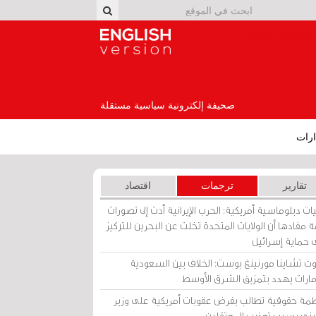
English Version
صحيفة إلكترونية سياسية مستقلة
رات
تقارير
ترجمات
اقتصاد
ات دبلوماسية أمريكية: الحرب الإيرانية أدت إلى تصورات
 مفادها أن الولايات المتحدة تخلت عن البحرين للتركيز
 حماية إسرائيل
ث تشاينا مورنينغ بوست: الخلاف بين السعودية
إمارات يهدد بتمزيق الشرق الأوسط
مة حقوقية تطالب بفرض عقوبات أمريكية على وزير
يني بسبب تعذيب المعتقلين