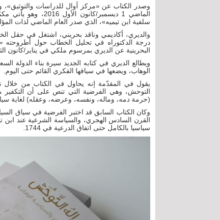
وصدر الكتاب عن «مركز أوال للدراسات والتوثيق»، 
الماضي 1 ديسمبر/كانو
سلفية ابن تيميه»، الذي صدر العام الماضي لذات المؤ
والديري، أكاديمي وناقد بحريني، اشتغل في حقل الخ
درجة الدكتوراه في تحليل الخطاب حول أطروحته «
البحرينية عن الديري بمرسوم ملكي في يناير/كانون الثاني 2015، لأسباب تتعلق بآرائه الس
الوهاب، ويضعها في سياقها الفكري القائم حتى اليوم
يقول في المقدّمة إنه يحاول في الكتاب من خلال 
التوحش، وهي الفرضية التي تنص على أن التكفير مش
(حرمة دمه، وماله، ونفسه، وعرضه، وعقله) لغاية سيا
وكان الكتاب السابق قد اختبر الفرضية في سياق الس
القرن السادس الهجري، والسياسة الشرعية عند ابن تيمية
سياسيا بالكامل حتى اتفاق الدرعية في 1744.