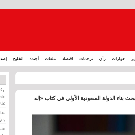
ير
حوارات
رأي
ترجمات
اقتصاد
ملفات
أجندة
الخليج
إصدا
برقي
عامة
بناء الدولة السعودية الأولى في كتاب «إله
على
ساو
وال
منظ
بحر