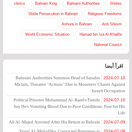
clerics
Bahrain King
Bahraini Authorities
Shiites
Shiite Persecution in Bahrain
Religious Freedoms
Ashura in Bahrain
Anti Shiism
World Economic Situation
Hamad bin Isa Al Khalifa
National Council
اقرأ أيضا
Bahraini Authorities Summon Head of Sanabis
2024-07-10
Ma'tam, Threaten "Actions" Due to Mourners' Chants Against
Israeli Occupation
Political Prisoner Mohammad Al-Raml's Family
2024-07-10
Say He's Vomiting Blood Due to Poor Conditions, Fear for His
Life
Ali Al-Majed Arrested After His Return to Bahrain
2024-07-09
Yusuf Al-Muhafdha: Convicted Returnees to
2024-07-08