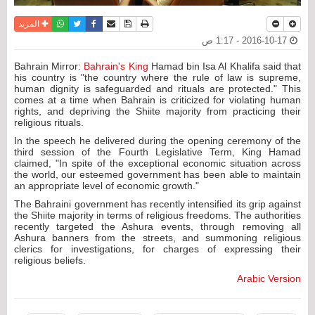
نسخة للطباعة
حفظ الموضوع
فيسبوك
تويتر
أرسل الى صديق
واتساب
المزيد
2016-10-17 - 1:17 ص
Bahrain Mirror:
Bahrain's King
Hamad bin Isa Al Khalifa said that
his country is "the country where the rule of law is supreme,
human dignity is safeguarded and rituals are protected." This
comes at a time when Bahrain is criticized for violating human
rights, and depriving the Shiite majority from practicing their
religious rituals.
In the speech he delivered during the opening ceremony of the
third session of the Fourth Legislative Term, King Hamad
claimed, "In spite of the exceptional economic situation across
the world, our esteemed government has been able to maintain
an appropriate level of economic growth."
The Bahraini government has recently intensified its grip against
the Shiite majority in terms of religious freedoms. The authorities
recently targeted the Ashura events, through removing all
Ashura banners from the streets, and summoning religious
clerics for investigations, for charges of expressing their
religious beliefs.
Arabic Version