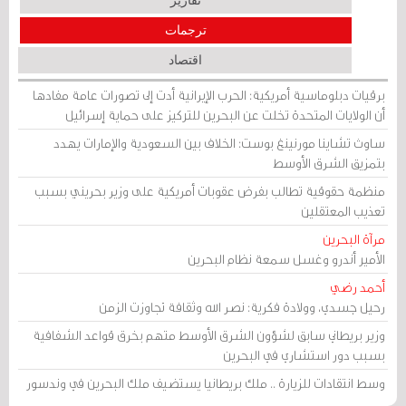
تقارير
ترجمات
اقتصاد
برقيات دبلوماسية أمريكية: الحرب الإيرانية أدت إلى تصورات عامة مفادها
أن الولايات المتحدة تخلت عن البحرين للتركيز على حماية إسرائيل
ساوث تشاينا مورنينغ بوست: الخلاف بين السعودية والإمارات يهدد
بتمزيق الشرق الأوسط
منظمة حقوقية تطالب بفرض عقوبات أمريكية على وزير بحريني بسبب
تعذيب المعتقلين
مرآة البحرين
الأمير أندرو وغسل سمعة نظام البحرين
أحمد رضي
رحيل جسدي، وولادة فكرية: نصر الله وثقافة تجاوزت الزمن
وزير بريطاني سابق لشؤون الشرق الأوسط متهم بخرق قواعد الشفافية
بسبب دور استشاري في البحرين
وسط انتقادات للزيارة .. ملك بريطانيا يستضيف ملك البحرين في وندسور