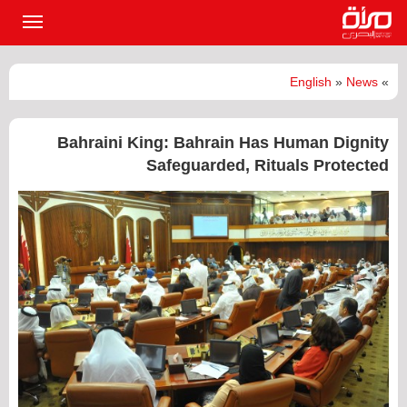
القائمة
الرئيسي
English
»
News
»
Bahraini King: Bahrain Has Human Dignity
Safeguarded, Rituals Protected