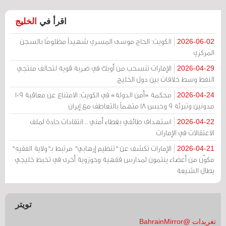
اقرأ في
الخليج
الكويت: الحاج موسى المسري شهيداً مظلومًا بالسجن
2026-06-02
المركزي
الإمارات تنسحب من أوبك في ضربة قوية لتحالف منتجي
2026-04-29
النفط وسط خلافات بين دول الخليج
محكمة «أمن الدولة» في الكويت: الامتناع عن معاقبة 109
2026-04-24
مدونين وتبرئة 9 وحبس 18 متهماً بالتعاطف مع إيران
استهداف طائفي بغطاء أمني .. انتقادات حادة لملف
2026-04-22
الاعتقالات في الإمارات
الإمارات تكشف عن "تنظيم إرهابي" مرتبط بـ"ولاية الفقيه"
2026-04-21
مكوّن من أعضاء ينتمون لمدارس فقهية وحوزوية أخرى في تخبط خليجي
يطال الشيعة
تويتر
تغريدات @BahrainMirror