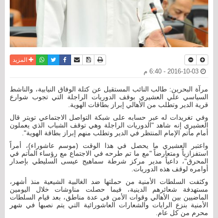
نسخة للطباعة
حفظ الموضوع
فيسبوك
تويتر
أرسل الى صديق
واتساب
المزيد
2016-10-03 - 6:40 م
مرآة البحرين: طالب النائب المستقيل عن كتلة الوفاق النيابية، والناشط
السياسي علي العشيري بوقف الدوريات الراجلة التي تجوب شوارع
قرية الدير وتطلب من الأهالي إبراز بطاقات الهوية.
وفي تغريدات له عبر حسابه على شبكة التواصل الاجتماعي تويتر قال
العشيري إنه شاهد "الدوريات الراجلة وهي توقف الشباب الذي يعملون
أمام مأتم الإمام المنتظر في الدير وتطلب منهم إبراز بطاقة الهوية".
واعتبر العشيري ما يحصل في هذا الوقت (موسم عاشوراء)، أمراً
استفزازياً ومتعارضاً "مع ما تم طرحه في الاجتماع مع رؤساء المآتم في
المحرق"، داعياً مدير مركز شرطة سماهيج عيسى السليطي بإصدار
أوامره لوقف هذه الدوريات.
وكثفت السلطات الأمنية من حملتها ضد الغالبية الشيعية منذ أشهر،
مستهدفة شعائرهم الدينية، فيما حصلت مناوشات خلال اليومين
الماضيين بين الأهالي وقوات الأمن في عدة مناطق، بعد قيام السلطات
الأمنية بنزع الرايات والشعارات العاشورائية التي يتم نصبها في شهر
محرم من كل عام.