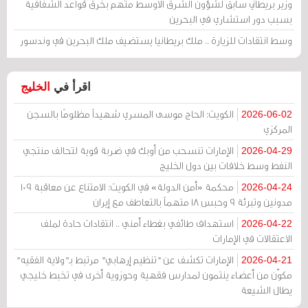
وزير بريطاني سابق لشؤون الشرق الأوسط متهم بخرق قواعد الشفافية
بسبب دور استشاري في البحرين
وسط انتقادات للزيارة .. ملك بريطانيا يستضيف ملك البحرين في وندسور
اقرأ في
الخليج
الكويت: الحاج موسى المسري شهيداً مظلومًا بالسجن
2026-06-02
المركزي
الإمارات تنسحب من أوبك في ضربة قوية لتحالف منتجي
2026-04-29
النفط وسط خلافات بين دول الخليج
محكمة «أمن الدولة» في الكويت: الامتناع عن معاقبة 109
2026-04-24
مدونين وتبرئة 9 وحبس 18 متهماً بالتعاطف مع إيران
استهداف طائفي بغطاء أمني .. انتقادات حادة لملف
2026-04-22
الاعتقالات في الإمارات
الإمارات تكشف عن "تنظيم إرهابي" مرتبط بـ"ولاية الفقيه"
2026-04-21
مكوّن من أعضاء ينتمون لمدارس فقهية وحوزوية أخرى في تخبط خليجي
يطال الشيعة