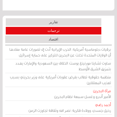
تقارير
ترجمات
اقتصاد
برقيات دبلوماسية أمريكية: الحرب الإيرانية أدت إلى تصورات عامة مفادها
أن الولايات المتحدة تخلت عن البحرين للتركيز على حماية إسرائيل
ساوث تشاينا مورنينغ بوست: الخلاف بين السعودية والإمارات يهدد
بتمزيق الشرق الأوسط
منظمة حقوقية تطالب بفرض عقوبات أمريكية على وزير بحريني بسبب
تعذيب المعتقلين
مرآة البحرين
الأمير أندرو وغسل سمعة نظام البحرين
أحمد رضي
رحيل جسدي، وولادة فكرية: نصر الله وثقافة تجاوزت الزمن