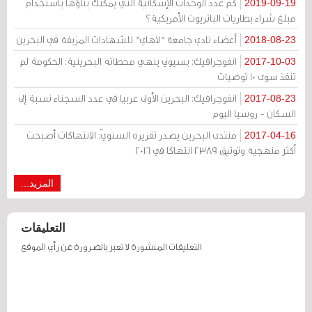
كم عدد الوحدات الإسكانية التي يمكنك بناؤها باستخدام
2019-09-19
مبلغ شراء بطاريات الباتريوت الأمريكية؟
أعضاء نادي جامعة "لاهاي" للشهادات المزيفة في البحرين
2018-08-23
انفوجرافيك: بسيوني ينهي محطاته البحرينية: الحكومة لم
2017-10-03
تنفذ سوى 10 توصيات
انفوجرافيك: البحرين الأولى عربيا في عدد السجناء نسبة إلى
2017-08-23
السكان - روسيا اليوم
منتدى البحرين يصدر تقريره السنويّ: الانتهاكات أصبحت
2017-04-16
أكثر منهجية وتوثيق 2389 انتهاكا في 2016
المزيد...
التعليقات
التعليقات المنشورة لا تعبر بالضرورة عن رأي الموقع