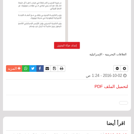
العلاقات البحرينية - الإسرائيلية
نسخة للطباعة
حفظ الموضوع
فيسبوك
تويتر
أرسل الى صديق
واتساب
المزيد
2016-10-02 - 1:24 ص
لتحميل الملف PDF
اقرأ أيضا