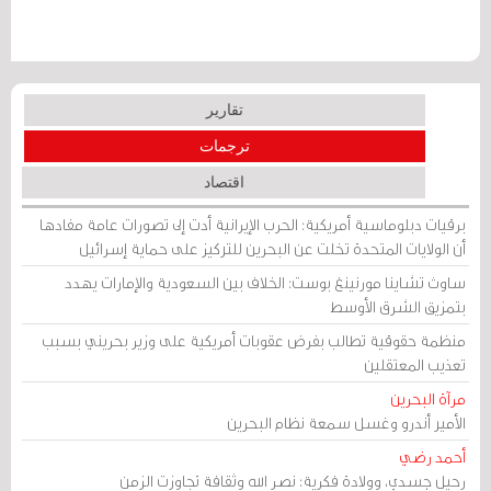
تقارير
ترجمات
اقتصاد
برقيات دبلوماسية أمريكية: الحرب الإيرانية أدت إلى تصورات عامة مفادها
أن الولايات المتحدة تخلت عن البحرين للتركيز على حماية إسرائيل
ساوث تشاينا مورنينغ بوست: الخلاف بين السعودية والإمارات يهدد
بتمزيق الشرق الأوسط
منظمة حقوقية تطالب بفرض عقوبات أمريكية على وزير بحريني بسبب
تعذيب المعتقلين
مرآة البحرين
الأمير أندرو وغسل سمعة نظام البحرين
أحمد رضي
رحيل جسدي، وولادة فكرية: نصر الله وثقافة تجاوزت الزمن