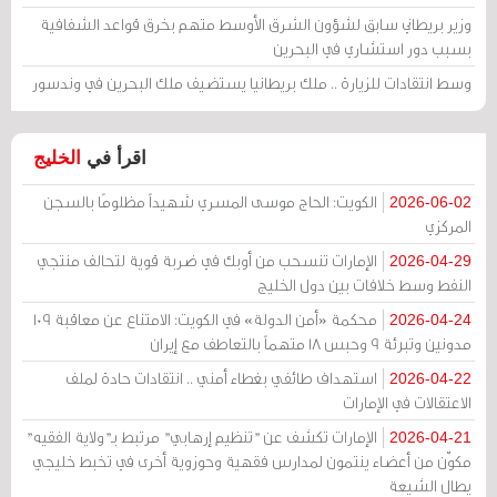
وزير بريطاني سابق لشؤون الشرق الأوسط متهم بخرق قواعد الشفافية
بسبب دور استشاري في البحرين
وسط انتقادات للزيارة .. ملك بريطانيا يستضيف ملك البحرين في وندسور
اقرأ في
الخليج
الكويت: الحاج موسى المسري شهيداً مظلومًا بالسجن
2026-06-02
المركزي
الإمارات تنسحب من أوبك في ضربة قوية لتحالف منتجي
2026-04-29
النفط وسط خلافات بين دول الخليج
محكمة «أمن الدولة» في الكويت: الامتناع عن معاقبة 109
2026-04-24
مدونين وتبرئة 9 وحبس 18 متهماً بالتعاطف مع إيران
استهداف طائفي بغطاء أمني .. انتقادات حادة لملف
2026-04-22
الاعتقالات في الإمارات
الإمارات تكشف عن "تنظيم إرهابي" مرتبط بـ"ولاية الفقيه"
2026-04-21
مكوّن من أعضاء ينتمون لمدارس فقهية وحوزوية أخرى في تخبط خليجي
يطال الشيعة