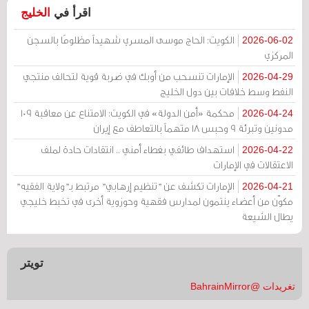
اقرأ في
الخليج
الكويت: الحاج موسى المسري شهيداً مظلومًا بالسجن
2026-06-02
المركزي
الإمارات تنسحب من أوبك في ضربة قوية لتحالف منتجي
2026-04-29
النفط وسط خلافات بين دول الخليج
محكمة «أمن الدولة» في الكويت: الامتناع عن معاقبة 109
2026-04-24
مدونين وتبرئة 9 وحبس 18 متهماً بالتعاطف مع إيران
استهداف طائفي بغطاء أمني .. انتقادات حادة لملف
2026-04-22
الاعتقالات في الإمارات
الإمارات تكشف عن "تنظيم إرهابي" مرتبط بـ"ولاية الفقيه"
2026-04-21
مكوّن من أعضاء ينتمون لمدارس فقهية وحوزوية أخرى في تخبط خليجي
يطال الشيعة
تويتر
تغريدات @BahrainMirror