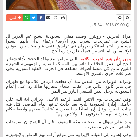
نسخة للطباعة
حفظ الموضوع
فيسبوك
تويتر
أرسل الى صديق
واتساب
المزيد
2016-09-09 - 5:24 م
مرآة البحرين - رويترز: وصف مفتي السعودية الشيخ عبد العزيز آل
الشيخ في تصريحات نشرت يوم الأربعاء زعماء إيران بأنهم "ليسوا
مسلمين" ليثير استنكار طهران في تراشق عنيف غير معتاد بين القوتين
الإقليميتين المتنافستين فيما يتعلق بإدارة الحج.
ومن شأن هذه الحرب الكلامية
التي تتزامن مع توافد الحجيج لأداء شعائر
الحج أن تعمق الخلاف القائم بين المملكة السنية والجمهورية الشيعية
اللتين تدعم كل منهما أطرافا مختلفة في الحرب الأهلية السورية وفي
صراعات أخرى بالشرق الأوسط.
وتتزايد التوترات بين البلدين منذ أن قطعت الرياض علاقاتها مع طهران
في يناير كانون الثاني في أعقاب اقتحام سفارتها هناك ردا على إعدام
السعودية لرجل الدين الشيعي البارز نمر النمر.
وفي تصريحات يوم الاثنين انتقد الزعيم الأعلى الإيراني آية الله علي
خامنئي إدارة السعودية للحج بعد حادث تدافع العام الماضي قتل فيه
مئات الحجاج. وقال إن السلطات السعودية "قتلت" بعضهم واصفا حكام
السعودية بأنهم "لا يعرفون الله ولا دين لهم".
وردا على سؤال من صحيفة مكة السعودية قال آل الشيخ إن تصريحات
خامنئي "أمر غير مستغرب".
وفي إشارة إلى القيادة الإيرانية نقل موقع آراب نيوز الناطق بالإنجليزية