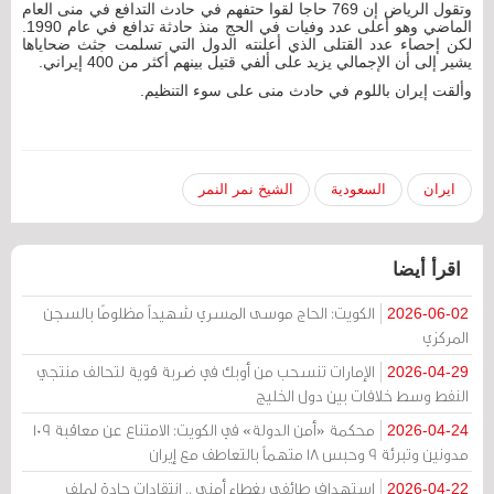
وتقول الرياض إن 769 حاجا لقوا حتفهم في حادث التدافع في منى العام
الماضي وهو أعلى عدد وفيات في الحج منذ حادثة تدافع في عام 1990.
لكن إحصاء عدد القتلى الذي أعلنته الدول التي تسلمت جثث ضحاياها
يشير إلى أن الإجمالي يزيد على ألفي قتيل بينهم أكثر من 400 إيراني.
وألقت إيران باللوم في حادث منى على سوء التنظيم.
ايران
السعودية
الشيخ نمر النمر
اقرأ أيضا
الكويت: الحاج موسى المسري شهيداً مظلومًا بالسجن
2026-06-02
المركزي
الإمارات تنسحب من أوبك في ضربة قوية لتحالف منتجي
2026-04-29
النفط وسط خلافات بين دول الخليج
محكمة «أمن الدولة» في الكويت: الامتناع عن معاقبة 109
2026-04-24
مدونين وتبرئة 9 وحبس 18 متهماً بالتعاطف مع إيران
استهداف طائفي بغطاء أمني .. انتقادات حادة لملف
2026-04-22