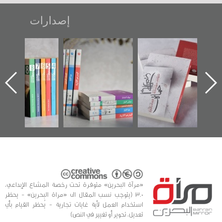
إصدارات
"حماة الباب الأخير":
تصنيف موضوعي
"مرآة البحرين"
الإصدار الأول عن
للوثائق البريطانية
تصدر حصاد
اعتصام الدراز
يقدمه «مركز أوال»
الساحات 2019
وأحداث ساحة
في سلسلة من 5
الفداء لمركز أوال
كتب
للدراسات والتوثيق
«مرآة البحرين» متوفرة تحت رخصة المشاع الإبداعي،
3.0 (يتوجب نسب المقال الى «مراة البحرين» - يحظر
استخدام العمل لأية غايات تجارية - يُحظر القيام بأي
تعديل، تحوير أو تغيير في النص)