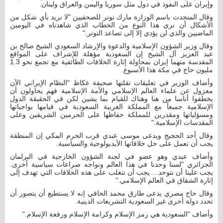
وإيران على النفوذ في دول مثل سوريا واليمن والعراق ولبنان.
وقال المتحدث باسم الوزارة مارك تونر للصحفيين "لا نريد بأي شكل من
الأشكال أن نرى هذا النوع من الخطاب الذي شاهدناه في اليومين
الماضيين والذي لن يؤدي إلا إلى تصاعد التوتر."
وقال وزير الشؤون الإسلامية والدعوة والإرشاد السعودي الشيخ صالح بن
عبد العزيز آل الشيخ إن السعودية مؤهلة للإشراف على المواقع
المقدسة متهما إيران بمحاولة إثارة الخلافات الطائفية مع تجمع نحو 1.3
مليون حاج في مكة هذا الأسبوع.
وأضاف الوزير في تعليقات نقلتها صحيفة عكاظ "النظام الإيراني الآن
معزول عن علماء العالم الإسلامي والأمة الإسلامية فهم يحاولون أن
يخطفوا أناسا من هنا وهناك للقيام بما يشين لكن في الحقيقة الدول
الإسلامية جميعاً مع المملكة العربية السعودية في قيامها بواجباتها
ومسؤلياتها ومقدرين للمملكة حفاظها على الحرمين الشريفين وعلى
المقدسات الإسلامية."
وقال أحد الحجيج ويدعى موسى عبدي قرب الحرم المكي إن المنطقة
يجب أن تعمل على حل خلافاتها الأيديولوجية والسياسية.
وأضاف عبدي وهو عضو في لجنة الشؤون الخارجية في البرلمان
الجزائري "لسنا وحدنا في هذا العالم ونواجه صراعات سياسية أخرى.
يجب علينا أن نتوحد... يجب أن نتغلب على هذه الخلافات التي تهدف إلى
إثارة الشقاق في العالم الإسلامي."
وقال حاج مصري يدعى طارق محمد الحافي إنه لا يستطيع أن يتصور أن
تحدد دولة أخرى غير السعودية التشريعات الدينية.
وأضاف "السعودية هي رمز الإسلام وكرامة الإسلام ورفعة الإسلام."