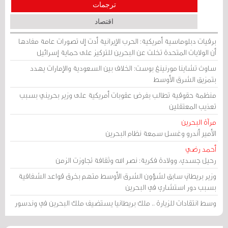
ترجمات
اقتصاد
برقيات دبلوماسية أمريكية: الحرب الإيرانية أدت إلى تصورات عامة مفادها
أن الولايات المتحدة تخلت عن البحرين للتركيز على حماية إسرائيل
ساوث تشاينا مورنينغ بوست: الخلاف بين السعودية والإمارات يهدد
بتمزيق الشرق الأوسط
منظمة حقوقية تطالب بفرض عقوبات أمريكية على وزير بحريني بسبب
تعذيب المعتقلين
مرآة البحرين
الأمير أندرو وغسل سمعة نظام البحرين
أحمد رضي
رحيل جسدي، وولادة فكرية: نصر الله وثقافة تجاوزت الزمن
وزير بريطاني سابق لشؤون الشرق الأوسط متهم بخرق قواعد الشفافية
بسبب دور استشاري في البحرين
وسط انتقادات للزيارة .. ملك بريطانيا يستضيف ملك البحرين في وندسور