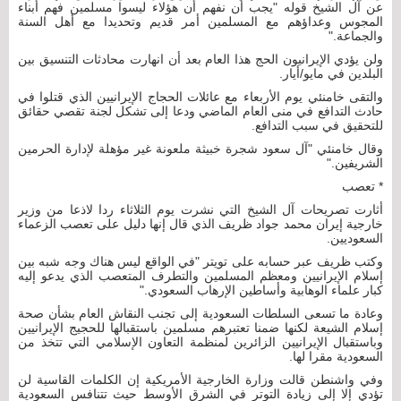
عن آل الشيخ قوله "يجب أن نفهم أن هؤلاء ليسوا مسلمين فهم أبناء
المجوس وعداؤهم مع المسلمين أمر قديم وتحديدا مع أهل السنة
والجماعة."
ولن يؤدي الإيرانيون الحج هذا العام بعد أن انهارت محادثات التنسيق بين
البلدين في مايو/أيار.
والتقى خامنئي يوم الأربعاء مع عائلات الحجاج الإيرانيين الذي قتلوا في
حادث التدافع في منى العام الماضي ودعا إلى تشكل لجنة تقصي حقائق
للتحقيق في سبب التدافع.
وقال خامنئي "آل سعود شجرة خبيثة ملعونة غير مؤهلة لإدارة الحرمين
الشريفين."
* تعصب
أثارت تصريحات آل الشيخ التي نشرت يوم الثلاثاء ردا لاذعا من وزير
خارجية إيران محمد جواد ظريف الذي قال إنها دليل على تعصب الزعماء
السعوديين.
وكتب ظريف عبر حسابه على تويتر "في الواقع ليس هناك وجه شبه بين
إسلام الإيرانيين ومعظم المسلمين والتطرف المتعصب الذي يدعو إليه
كبار علماء الوهابية وأساطين الإرهاب السعودي."
وعادة ما تسعى السلطات السعودية إلى تجنب النقاش العام بشأن صحة
إسلام الشيعة لكنها ضمنا تعتبرهم مسلمين باستقبالها للحجيج الإيرانيين
وباستقبال الإيرانيين الزائرين لمنظمة التعاون الإسلامي التي تتخذ من
السعودية مقرا لها.
وفي واشنطن قالت وزارة الخارجية الأمريكية إن الكلمات القاسية لن
تؤدي إلا إلى زيادة التوتر في الشرق الأوسط حيث تتنافس السعودية