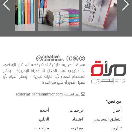
ه
وأحداث ساحة
في سلسلة من 5
الفداء لمركز أوال
كتب
للدراسات والتوثيق
«مرآة البحرين» متوفرة تحت رخصة المشاع الإبداعي،
3.0 (يتوجب نسب المقال الى «مراة البحرين» - يحظر
استخدام العمل لأية غايات تجارية - يُحظر القيام بأي
تعديل، تحوير أو تغيير في النص)
للمراسلات: editor [at] bahrainmirror.com
من نحن؟
أخبار
ترجمات
أجندة
التعليق السياسي
اقتصاد
الخليج
تقارير
بورتريه
مراجعات