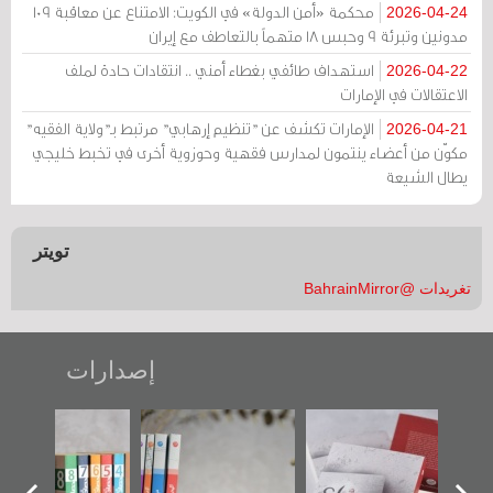
محكمة «أمن الدولة» في الكويت: الامتناع عن معاقبة 109
2026-04-24
مدونين وتبرئة 9 وحبس 18 متهماً بالتعاطف مع إيران
استهداف طائفي بغطاء أمني .. انتقادات حادة لملف
2026-04-22
الاعتقالات في الإمارات
الإمارات تكشف عن "تنظيم إرهابي" مرتبط بـ"ولاية الفقيه"
2026-04-21
مكوّن من أعضاء ينتمون لمدارس فقهية وحوزوية أخرى في تخبط خليجي
يطال الشيعة
تويتر
تغريدات @BahrainMirror
إصدارات
"حماة الباب الأخير":
تصنيف موضوعي
"مرآة البحرين"
الإصدار الأول عن
للوثائق البريطانية
تصدر حصاد
اعتصام الدراز
يقدمه «مركز أوال»
الساحات 2019