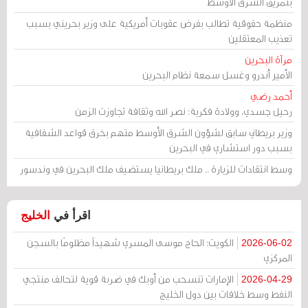
بتمزيق الشرق الأوسط
منظمة حقوقية تطالب بفرض عقوبات أمريكية على وزير بحريني بسبب
تعذيب المعتقلين
مرآة البحرين
الأمير أندرو وغسل سمعة نظام البحرين
أحمد رضي
رحيل جسدي، وولادة فكرية: نصر الله وثقافة تجاوزت الزمن
وزير بريطاني سابق لشؤون الشرق الأوسط متهم بخرق قواعد الشفافية
بسبب دور استشاري في البحرين
وسط انتقادات للزيارة .. ملك بريطانيا يستضيف ملك البحرين في وندسور
اقرأ في
الخليج
الكويت: الحاج موسى المسري شهيداً مظلومًا بالسجن
2026-06-02
المركزي
الإمارات تنسحب من أوبك في ضربة قوية لتحالف منتجي
2026-04-29
النفط وسط خلافات بين دول الخليج