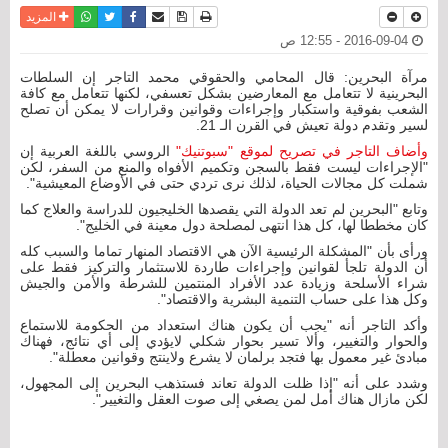
نسخة للطباعة
حفظ الموضوع
فيسبوك
تويتر
أرسل الى صديق
واتساب
المزيد
2016-09-04 - 12:55 ص
مرآة البحرين: قال المحامي والحقوقي محمد التاجر إن السلطات
البحرينية لا تتعامل مع المعارضين بشكل تعسفي، لكنها تتعامل مع كافة
الشعب بفوقية واستكبار وإجراءات وقوانين وقرارات لا يمكن أن تصلح
لسير وتقدم دولة تعيش في القرن الـ 21.
وأضاف التاجر في تصريح لموقع "سبوتنيك"
الروسي باللغة العربية إن
"الإجراءات ليست فقط بالسجن وتكميم الأفواه والمنع من السفر، لكن
شملت كل مجالات الحياة، لذلك نرى تردي حتى في الأوضاع المعيشية".
وتابع "البحرين لم تعد الدولة التي يقصدها الخليجيون للدراسة والعلاج كما
كان مخططا لها، كل هذا انتهى لمصلحة دول معينة في الخليج".
ورأى بأن "المشكلة الرئيسية الآن هي الاقتصاد المنهار تماما والسبب كله
أن الدولة تلجأ لقوانين وإجراءات طاردة للاستثمار والتركيز فقط على
شراء الأسلحة وزيادة عدد الأفراد المنتمين للشرطة والأمن والجيش
وكل هذا على حساب التنمية البشرية والاقتصاد".
وأكد التاجر أنه "يجب أن يكون هناك استعداد من الحكومة للاستماع
والحوار والتغيير، وألا تسير بحوار شكلي لايؤدي إلى أي نتائج، فهناك
مبادئ غير معمول بها فتجد برلمان لا يشرع ولاينتج وقوانين معطلة".
وشدد على أنه "إذا ظلت الدولة تعاند فستذهب البحرين إلى المجهول،
لكن مازال هناك أمل لمن يصغي إلى صوت العقل والتغيير".