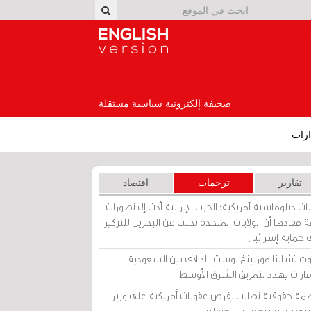
English Version
صحيفة إلكترونية سياسية مستقلة
رات
تقارير
ترجمات
اقتصاد
ات دبلوماسية أمريكية: الحرب الإيرانية أدت إلى تصورات
 مفادها أن الولايات المتحدة تخلت عن البحرين للتركيز
 حماية إسرائيل
ث تشاينا مورنينغ بوست: الخلاف بين السعودية
إمارات يهدد بتمزيق الشرق الأوسط
مة حقوقية تطالب بفرض عقوبات أمريكية على وزير
يني بسبب تعذيب المعتقلين