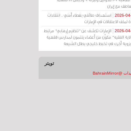
عاطف مع إيران
استهداف طائفي بغطاء أمني .. انتقادات
2026-04
 لملف الاعتقالات في الإمارات
الإمارات تكشف عن "تنظيم إرهابي" مرتبط
2026-04
ولاية الفقيه" مكوّن من أعضاء ينتمون لمدارس فقهية
زوية أخرى في تخبط خليجي يطال الشيعة
تويتر
 @BahrainMirror