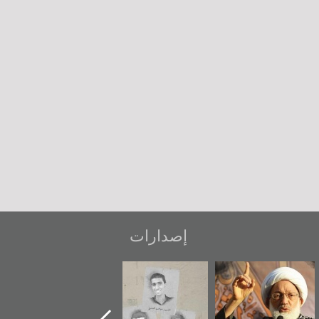
إصدارات
اشوراء البحرين...
شهداء وطن
«جَوْ»: رواية
يكيليكس السفارة
المعتقل جهاد
الأمريكية