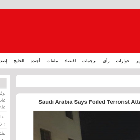
ير
حوارات
رأي
ترجمات
اقتصاد
ملفات
أجندة
الخليج
إصدا
برقي
عامة
Saudi Arabia Says Foiled Terrorist Att
على
ساو
وال
منظ
بحر