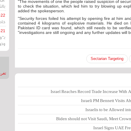
"The movements of one the people raised suspicion of securi
بالت
to check the situation, which led him to try blowing up exp
added the spokesperson.
-22
"Security forces foiled his attempt by opening fire at him and
حادة
contained 4 kilograms of explosive materials. He died on h
Pakistani ID card was found, which still needs to be verifie
-21
"investigations are still ongoing and any further updates will
بـ"
وحو
Sectarian Targeting
تغريدات
Israel Reaches Record Trade Increase With
Israeli PM Bennett Visits 
Israelis to be Allowed in
Biden should not Visit Saudi, Meet Cro
Israel Signs UAE Free