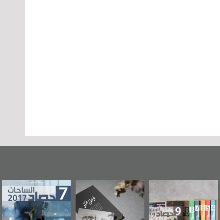
"مرآة البحرين"
«وطن عكر» رواية
حصاد 2017
ع
تصدر حصاد
جديدة لمعتقل
و
الساحات 2019
عسكري تصدر عن