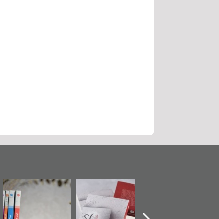
دشين كتاب "من
"حماة الباب الأخير":
تصنيف موضوعي
أهل الجنة" عن
الإصدار الأول عن
للوثائق البريطانية
لشهيد سيد كاظم
اعتصام الدراز
يقدمه «مركز أوال»