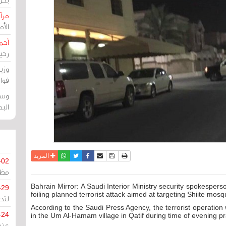
مرآة
الأ
أحم
رحي
وزي
قوا
وسط
الب
نسخة للطباعة
حفظ الموضوع
فيسبوك
تويتر
أرسل الى صديق
واتساب
المزيد
-02
مظل
Bahrain Mirror: A Saudi Interior Ministry security spokesperso
-29
foiling planned terrorist attack aimed at targeting Shiite mosq
لتح
According to the Saudi Press Agency, the terrorist operatio
-24
in the Um Al-Hamam village in Qatif during time of evening pr