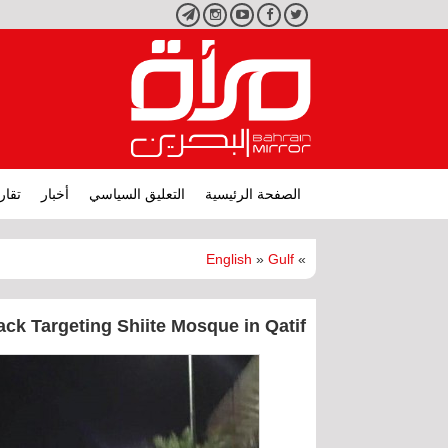
تويتر
فيسبوك
يوتيوب
انستجرام
تليجرام
الصفحة الرئيسية
التعليق السياسي
أخبار
تقار
English
»
Gulf
»
ack Targeting Shiite Mosque in Qatif