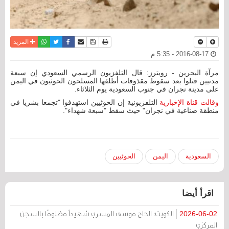
نسخة للطباعة
حفظ الموضوع
فيسبوك
تويتر
أرسل الى صديق
واتساب
المزيد
2016-08-17 - 5:35 م
مرآة البحرين - رويترز: قال التلفزيون الرسمي السعودي إن سبعة
مدنيين قتلوا بعد سقوط مقذوفات أطلقها المسلحون الحوثيون في اليمن
على مدينة نجران في جنوب السعودية يوم الثلاثاء.
وقالت قناة الإخبارية
التلفزيونية إن الحوثيين استهدفوا "تجمعا بشريا في
منطقة صناعية في نجران" حيث سقط "سبعة شهداء".
السعودية
اليمن
الحوثيين
اقرأ أيضا
الكويت: الحاج موسى المسري شهيداً مظلومًا بالسجن
2026-06-02
المركزي