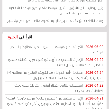
رحيل جسدي، وولادة فكرية: نصر الله وثقافة تجاوزت الزمن
وزير بريطاني سابق لشؤون الشرق الأوسط متهم بخرق قواعد الشفافية
بسبب دور استشاري في البحرين
وسط انتقادات للزيارة .. ملك بريطانيا يستضيف ملك البحرين في وندسور
اقرأ في
الخليج
الكويت: الحاج موسى المسري شهيداً مظلومًا بالسجن
2026-06-02
المركزي
الإمارات تنسحب من أوبك في ضربة قوية لتحالف منتجي
2026-04-29
النفط وسط خلافات بين دول الخليج
محكمة «أمن الدولة» في الكويت: الامتناع عن معاقبة 109
2026-04-24
مدونين وتبرئة 9 وحبس 18 متهماً بالتعاطف مع إيران
استهداف طائفي بغطاء أمني .. انتقادات حادة لملف
2026-04-22
الاعتقالات في الإمارات
الإمارات تكشف عن "تنظيم إرهابي" مرتبط بـ"ولاية الفقيه"
2026-04-21
مكوّن من أعضاء ينتمون لمدارس فقهية وحوزوية أخرى في تخبط خليجي
يطال الشيعة