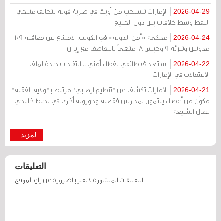
الإمارات تنسحب من أوبك في ضربة قوية لتحالف منتجي
2026-04-29
النفط وسط خلافات بين دول الخليج
محكمة «أمن الدولة» في الكويت: الامتناع عن معاقبة 109
2026-04-24
مدونين وتبرئة 9 وحبس 18 متهماً بالتعاطف مع إيران
استهداف طائفي بغطاء أمني .. انتقادات حادة لملف
2026-04-22
الاعتقالات في الإمارات
الإمارات تكشف عن "تنظيم إرهابي" مرتبط بـ"ولاية الفقيه"
2026-04-21
مكوّن من أعضاء ينتمون لمدارس فقهية وحوزوية أخرى في تخبط خليجي
يطال الشيعة
المزيد...
التعليقات
التعليقات المنشورة لا تعبر بالضرورة عن رأي الموقع