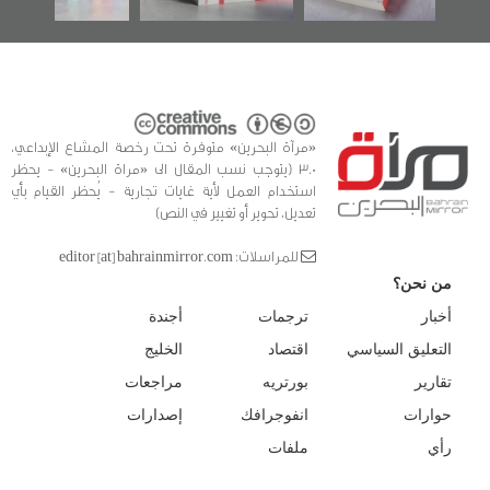
«مرآة البحرين» متوفرة تحت رخصة المشاع الإبداعي،
3.0 (يتوجب نسب المقال الى «مراة البحرين» - يحظر
استخدام العمل لأية غايات تجارية - يُحظر القيام بأي
تعديل، تحوير أو تغيير في النص)
للمراسلات: editor [at] bahrainmirror.com
من نحن؟
أخبار
ترجمات
أجندة
التعليق السياسي
اقتصاد
الخليج
تقارير
بورتريه
مراجعات
حوارات
انفوجرافك
إصدارات
رأي
ملفات