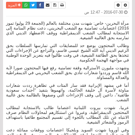
نسخة للطباعة
حفظ الموضوع
فيسبوك
تويتر
أرسل الى صديق
واتساب
المزيد
2016-07-30 - 12:47 ص
مرآة البحرين- خاص: شهدت مدن مختلفة بالعالم (الجمعة 29 يوليو/ تموز
2016) اعتصامات تضامنية مع الشعب البحريني، دعت نظام المنامة إلى
الاستجابة لمطالب الشعب الديمقراطية ووقف الاضطهاد الديني الذي
تمارسه بحق الغالبية الشيعية.
وطالب المحتجون بوضع حد للمضايقات التي تمارسها السلطات بحق
الزعيم الديني آية الله الشيخ عيسى قاسم، والتراجع عن الإجراءات التي
تتخذها بحق الطائفة الشيعية، في وقت طالبوا فيه بتعزيز الوحدة الوطنية
في مواجهة الهجمة الحكومية.
وشهدت ملبورن الأسترالية وقفة تضامنية رفع فيها المحتجون صورا لآية
الله قاسم ورددوا شعارات تنادي بحق الشعب البحريني في الديمقراطية
والعدالة والمساواة.
أما في مشهد الإيرانية فقد سار المئات في تظاهرة رددت شعارات
مناوئة لأسرة آل خليفة الحاكمة، واتهموها بتنفيذ "أجندات سعودية
طائفية"، داعين إلى وقف الإجراءات التي وصفوها بالظالمة بحق غالبية
الشعب.
عربيا، شهدت بيروت اللبنانية اعتصاما طالب بالاستجابة لمطالب
المحتجين الديمقراطية، وعبروا عن استنكارهم لمحاولات النظام صرف
الانتباه عن تلك المطالب باللجوء إلى تقسيم المجتمع طائفيا باستهداف
الرموز والشعائر الشيعية.
وفي أوروبا شهدت السويد وبلجيكا اعتصامات ووقفات مماثلة دعت
المجتمع الدولي للتدخل لوقف الانتهاكات في البحرين. وفي الوقت الذي