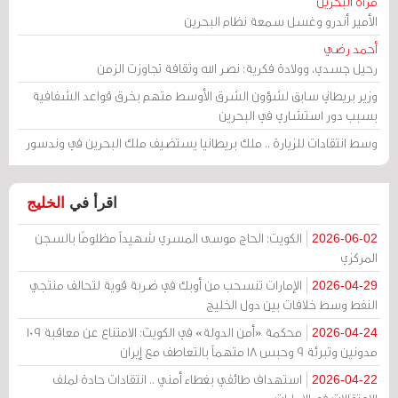
مرآة البحرين
الأمير أندرو وغسل سمعة نظام البحرين
أحمد رضي
رحيل جسدي، وولادة فكرية: نصر الله وثقافة تجاوزت الزمن
وزير بريطاني سابق لشؤون الشرق الأوسط متهم بخرق قواعد الشفافية
بسبب دور استشاري في البحرين
وسط انتقادات للزيارة .. ملك بريطانيا يستضيف ملك البحرين في وندسور
اقرأ في
الخليج
الكويت: الحاج موسى المسري شهيداً مظلومًا بالسجن
2026-06-02
المركزي
الإمارات تنسحب من أوبك في ضربة قوية لتحالف منتجي
2026-04-29
النفط وسط خلافات بين دول الخليج
محكمة «أمن الدولة» في الكويت: الامتناع عن معاقبة 109
2026-04-24
مدونين وتبرئة 9 وحبس 18 متهماً بالتعاطف مع إيران
استهداف طائفي بغطاء أمني .. انتقادات حادة لملف
2026-04-22