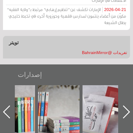
الاعتقالات في الإمارات
الإمارات تكشف عن "تنظيم إرهابي" مرتبط بـ"ولاية الفقيه"
2026-04-21
مكوّن من أعضاء ينتمون لمدارس فقهية وحوزوية أخرى في تخبط خليجي
يطال الشيعة
تويتر
تغريدات @BahrainMirror
إصدارات
تصنيف موضوعي
"مرآة البحرين"
«وطن عكر» رواية
للوثائق البريطانية
تصدر حصاد
جديدة لمعتقل
يقدمه «مركز أوال»
الساحات 2019
عسكري تصدر عن
في سلسلة من 5
«مرآة البحرين»
كتب