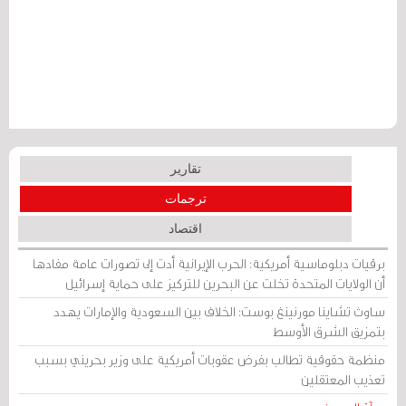
تقارير
ترجمات
اقتصاد
برقيات دبلوماسية أمريكية: الحرب الإيرانية أدت إلى تصورات عامة مفادها
أن الولايات المتحدة تخلت عن البحرين للتركيز على حماية إسرائيل
ساوث تشاينا مورنينغ بوست: الخلاف بين السعودية والإمارات يهدد
بتمزيق الشرق الأوسط
منظمة حقوقية تطالب بفرض عقوبات أمريكية على وزير بحريني بسبب
تعذيب المعتقلين