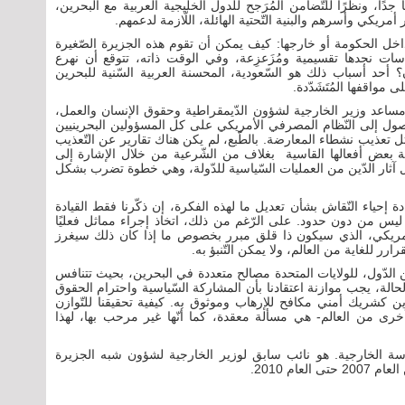
دًا، ونظرًا للتّضامن المُرَجح للدول الخليجية العربية مع البحرين،
اخل الحكومة أو خارجها: كيف يمكن أن تقوم هذه الجزيرة الصّغيرة
سات نجدها تقسيمية ومُزَعزِعة، وفي الوقت ذاته، تتوقع أن نهرع
أحد أسباب ذلك هو السّعودية، المحسنة العربية السّنية للبحرين
 مواقفها المُتَشَدّدة.
ن يصبح مساعد وزير الخارجية لشؤون الدّيمقراطية وحقوق الإنسان والعمل،
وصول إلى النّظام المصرفي الأمريكي على كل المسؤولين البحرينيين
ثل تعذيب نشطاء المعارضة. بالطّبع، لم يكن هناك تقارير عن التّعذيب
ية بعض أفعالها القاسية بغلاف من الشّرعية من خلال الإشارة إلى
 كل آثار الدّين من العمليات السّياسية للدّولة، وهي خطوة تضرب بشكل
ة إحياء النّقاش بشأن تعديل ما لهذه الفكرة، إن ذكّرنا فقط القيادة
ا ليس من دون حدود. على الرّغم من ذلك، اتخاذ إجراء مماثل فعليًا
ريكي، الذي سيكون ذا قلق مبرر بخصوص ما إذا كان ذلك سيغرز
رر للغاية من العالم، ولا يمكن التّنبؤ به.
 الدّول، للولايات المتحدة مصالح متعددة في البحرين، بحيث تتنافس
الة، يجب موازنة اعتقادنا بأن المشاركة السّياسية واحترام الحقوق
ن كشريك أمني مكافح للإرهاب وموثوق به. كيفية تحقيقنا للتّوازن
خرى من العالم- هي مسألة معقدة، كما أنّها غير مرحب بها، لهذا
مسؤول في السّياسة الخارجية. هو نائب سابق لوزير الخارجية لشؤون شبه الجزيرة
ام 2010.