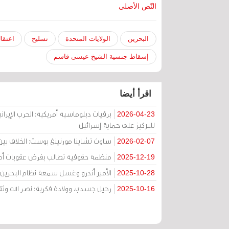
النّص الأصلي
البحرين
الولايات المتحدة
تسليح
اعتقا
إسقاط جنسية الشيخ عيسى قاسم
اقرأ أيضا
برقيات دبلوماسية أمريكية: الحرب الإيران
2026-04-23
للتركيز على حماية إسرائيل
ساوث تشاينا مورنينغ بوست: الخلاف بين
2026-02-07
منظمة حقوقية تطالب بفرض عقوبات أمر
2025-12-19
الأمير أندرو وغسل سمعة نظام البحرين
2025-10-28
رحيل جسدي، وولادة فكرية: نصر الله وثق
2025-10-16