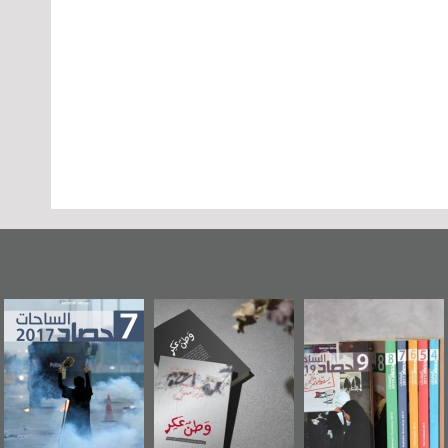
وطن عكر» رواية
حصاد 2017
عاشوراء البحرين...
جديدة لمعتقل
ويكيليكس السفارة
سكري تصدر عن
الأمريكية
«مرآة البحرين»