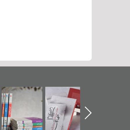
ماة الباب الأخير":
تصنيف موضوعي
"مرآة البحرين"
«
لإصدار الأول عن
للوثائق البريطانية
تصدر حصاد
اعتصام الدراز
يقدمه «مركز أوال»
الساحات 2019
ع
وأحداث ساحة
في سلسلة من 5
لفداء لمركز أوال
كتب
دراسات والتوثيق