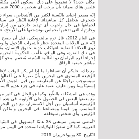
مكان جديد؟ لا تعتمدوا على ذلك. سيكون الأمر مكلفًا ج
فليس هناك ضمانة بأن يرحب اي شخص بـ 7000 عنصر أمريكي وأسرهم والبنية التّحتية الهائلة، اللّازمة لدعمهم.
إنّه مصدر إحباط بالنّسبة لكثير من الأشخاص، سواء د
بتعجرف بتجاهل كل مناشداتنا لإعادة النّظر في سيا
لحمايتها في حال واجهت أي تهديد خارجي من إيران؟ 
وجارتها، التي تدعمها بحماس -وتشجعها على الأرجح- على
في العام 2012، قال توم مالينوسكي، قبل أ
إنّه على الولايات المتحدة حظر تأشيرات الدّخول وال
ذوي العلاقة الفعلية بانتهاكات جدية لحقوق الإنسان، م
في تلك الفترة، وفي الواقع، غلّفت الحكومة البحرين
إجراء أقره البرلمان ذو الغالبية السّنية، مُصَمم لمحو
مباشر جمعية الوفاق.
مع ذلك، عليكم أن تتساءلوا ما إذا لم يكن الوقت لإعاد
الرّفيعة المستوى في البحرين بأنّ صبرنا على أفعاله
سيستوجب تراجعًا عن المعارضة من قبل الجيش الأم
إسفينًا بيننا وبين حليف نعتمد عليه في جزء عديم الاستقرا
وهذه هي المشكلة، بالطّبع. وكما هو الحال في كثير من
مع بعضها البعض في الحصول على الأولوية. في هذه الح
الرّئيسية أساسيان من أجل الاستقرار، مع دور البحري
المناسب بين قيمنا ومصالحنا -في البحرين وأماكن أ
الرّئيس، وأي شخص سيخلفه.
*أمضى ستيفن سيتشي 35 عامًا ك
العربية، كما كان سفيرًا للولايات المتحدة في اليمن من العام 2007 حتى الع
التّاريخ: 30 يونيو/حزيران 2016