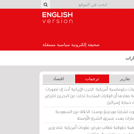
English Version
صحيفة إلكترونية سياسية مستقلة
رات
تقارير
ترجمات
اقتصاد
ات دبلوماسية أمريكية: الحرب الإيرانية أدت إلى تصورات
 مفادها أن الولايات المتحدة تخلت عن البحرين للتركيز
 حماية إسرائيل
ث تشاينا مورنينغ بوست: الخلاف بين السعودية
إمارات يهدد بتمزيق الشرق الأوسط
مة حقوقية تطالب بفرض عقوبات أمريكية على وزير
يني بسبب تعذيب المعتقلين