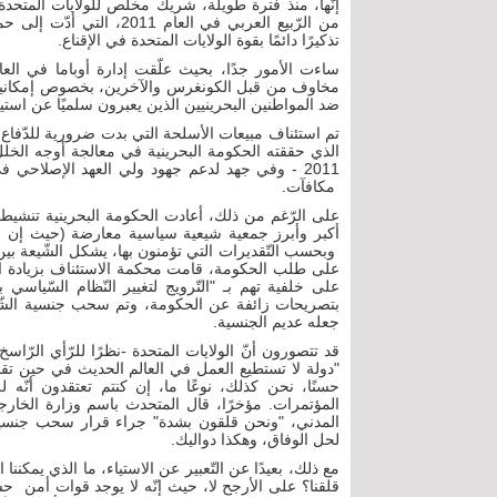
إنّها، منذ فترة طويلة، شريك مخلص للولايات المتحدة
من الرّبيع العربي في العا
تذكيرًا دائمًا بقوة الولايات المتحدة في الإقناع.
مخاوف من قبل الكونغرس والآخرين، بخصوص إمكانية 
ضد المواطنين البحرينيين الذين يعبرون سلميًا عن است
تم استئناف مبيعات الأسلحة التي بدت ضرورية للدّفاع ا
الذي حققته الحكومة البحرينية في معالجة أوجه الخ
2011 - وفي جهد لدعم جهود ولي العهد الإصلاحي 
مكافآت.
على الرّغم من ذلك، أعادت الحكومة البحرينية تنشيط 
أكبر وأبرز جمعية شيعية سياسية معارضة (حيث إن الأ
على طلب الحكومة، قامت محكمة الاستئناف بزيادة الح
على خلفية تهم بـ "التّرويج لتغيير النّظام السّياسي 
بتصريحات زائفة عن الحكومة، وتم سحب جنسية الشّيخ
جعله عديم الجنسية.
قد تتصورون أنّ الولايات المتحدة -نظرًا للرّأي الرّا
"دولة لا تستطيع العمل في العالم الحديث في حين تقم
حسنًا، نحن كذلك، نوعًا ما، إن كنتم تعتقدون أنّه 
المؤتمرات. مؤخرًا، قال المتحدث باسم وزارة الخارجي
المدني، "ونحن قلقون بشدة" جراء قرار سحب جنسية
لحل الوفاق، وهكذا دواليك.
مع ذلك، بعيدًا عن التّعبير عن الاستياء، ما الذي يمكنن
قلقنا؟ على الأرجح لا، حيث إنّه لا يوجد قوات أمن 