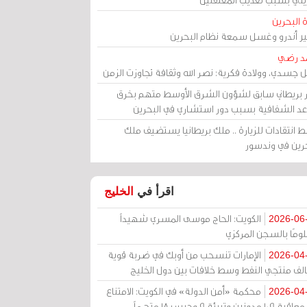
 البحرين
مير أندرو وغسل سمعة نظام البحرين
د رضي
ل جسدي، وولادة فكرية: نصر الله وثقافة تجاوزت الزمن
ر بريطاني سابق لشؤون الشرق الأوسط متهم بخرق
عد الشفافية بسبب دور استشاري في البحرين
 انتقادات للزيارة .. ملك بريطانيا يستضيف ملك
حرين في وندسور
اقرأ في
الخليج
الكويت: الحاج موسى المسري شهيداً
2026-06
ومًا بالسجن المركزي
الإمارات تنسحب من أوبك في ضربة قوية
2026-04
الف منتجي النفط وسط خلافات بين دول الخليج
محكمة «أمن الدولة» في الكويت: الامتناع
2026-04
عن معاقبة 109 مدونين وتبرئة 9 وحبس 18 متهماً