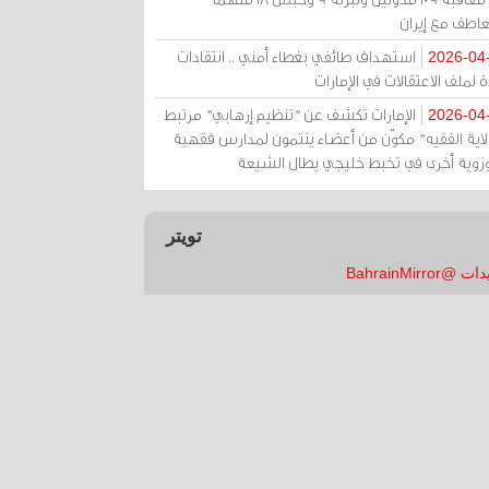
عاطف مع إيران
استهداف طائفي بغطاء أمني .. انتقادات
2026-04
 لملف الاعتقالات في الإمارات
الإمارات تكشف عن "تنظيم إرهابي" مرتبط
2026-04
ولاية الفقيه" مكوّن من أعضاء ينتمون لمدارس فقهية
زوية أخرى في تخبط خليجي يطال الشيعة
تويتر
 @BahrainMirror