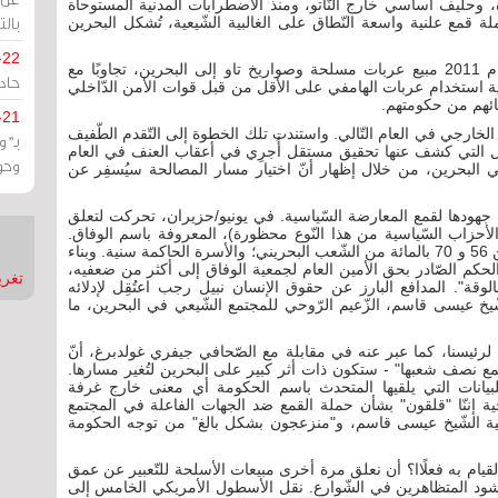
، وحليف أساسي خارج النّاتو، ومنذ الاضطرابات المدنية المستوحاة
بالت
م 2011، التي أدّت إلى حملة قمع علنية واسعة النّطاق على الغالبية الشّيعية، تُشكل البحرين
-22
ساءت الأمور جدًا، بحيث علّقت إدارة أوباما في العام 2011 مبيع عربات مسلحة وصواريخ تاو إلى البحرين، تجاوبًا مع
حادة
استخدام عربات الهامفي على الأقل من قبل قوات الأمن الدّاخلي
يائهم من حكومتهم.
-21
لخارجي في العام التّالي. واستندت تلك الخطوة إلى التّقدم الطّفيف
بـ"
لل التي كشف عنها تحقيق مستقل أُجرِي في أعقاب العنف في العام
وحو
في البحرين، من خلال إظهار أنّ اختيار مسار المصالحة سيُسفِر عن
جهودها لقمع المعارضة السّياسية. في يونيو/حزيران، تحركت لتعلق
حزاب السّياسية من هذا النّوع محظورة)، المعروفة باسم الوفاق.
وبحسب التّقديرات التي تؤمنون بها، يشكل الشّيعة بين 56 و 70 بالمائة من الشّعب البحريني؛ والأسرة الحاكمة سنية. وبناء
كم الصّادر بحق الأمين العام لجمعية الوفاق إلى أكثر من ضعفيه،
تغريدات
بالوقة". المدافع البارز عن حقوق الإنسان نبيل رجب اعتُقِل لإدلائه
 عيسى قاسم، الزّعيم الرّوحي للمجتمع الشّيعي في البحرين، ما
سخ لرئيسنا، كما عبر عنه في مقابلة مع الصّحافي جيفري غولدبرغ، أنّ
ع نصف شعبها" - ستكون ذات أثر كبير على البحرين لتُغير مسارها.
للبيانات التي يلقيها المتحدث باسم الحكومة أي معنى خارج غرفة
ة إننّا "قلقون" بشأن حملة القمع ضد الجهات الفاعلة في المجتمع
 الشّيخ عيسى قاسم، و"منزعجون بشكل بالغ" من توجه الحكومة
ا القيام به فعلًاا؟ أن نعلق مرة أخرى مبيعات الأسلحة للتّعبير عن عمق
حشود المتظاهرين في الشّوارع. نقل الأسطول الأمريكي الخامس إلى