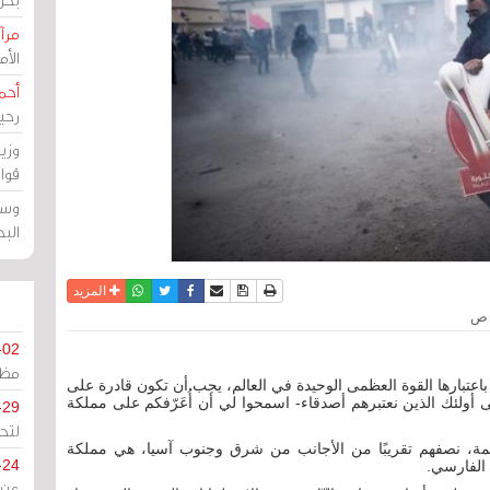
مرآة
الأ
أحم
رحي
وزي
قوا
وسط
الب
نسخة للطباعة
حفظ الموضوع
فيسبوك
تويتر
أرسل الى صديق
واتساب
المزيد
-02
مظل
عتبارها القوة العظمى الوحيدة في العالم، يجب أن تكون قادرة على
ى أولئك الذين نعتبرهم أصدقاء- اسمحوا لي أن أُعَرّفكم على مملكة
-29
لتح
بلغ عدد سكانها حوالي 1.3 مليون نسمة، نصفهم تقريبًا من الأجانب من شرق وجنوب آسيا، هي مملكة
-24
 الفارسي.