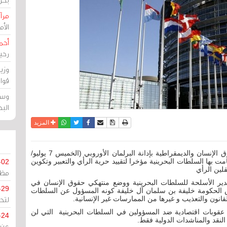
مرآة
الأ
أحم
رحي
وزي
قوا
وسط
الب
نسخة للطباعة
حفظ الموضوع
فيسبوك
تويتر
أرسل الى صديق
واتساب
المزيد
مرآة البحرين: رحبت المنظمة البحرينية الألمانية لحقوق الإنسان والديمقراطية بإدانة البرلمان الأوروبي (الخميس 7 يوليو/
التي قامت بها السلطات البحرينية مؤخرا لتقييد حرية الرأي والتعبير وتكوين
-02
لين الرأي
مظل
ير الأسلحة للسلطات البحرينية ووضع منتهكي حقوق الإنسان في
-29
ئيس الحكومة خليفة بن سلمان آل خليفة كونه المسؤول عن السلطات
لتح
قانون والتعذيب و غيرها من الممارسات غير الإنسانية.
 عقوبات اقتصادية ضد المسؤولين في السلطات البحرينية التي لن
-24
لنقد والمناشدات الدولية فقط.