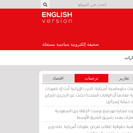
English Version
صحيفة إلكترونية سياسية مستقلة
رات
تقارير
ترجمات
اقتصاد
ات دبلوماسية أمريكية: الحرب الإيرانية أدت إلى تصورات
 مفادها أن الولايات المتحدة تخلت عن البحرين للتركيز
 حماية إسرائيل
ث تشاينا مورنينغ بوست: الخلاف بين السعودية
إمارات يهدد بتمزيق الشرق الأوسط
مة حقوقية تطالب بفرض عقوبات أمريكية على وزير
يني بسبب تعذيب المعتقلين