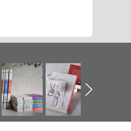
"حماة الباب الأخير":
تصنيف موضوعي
"مرآة البحرين"
الإصدار الأول عن
للوثائق البريطانية
تصدر حصاد
اعتصام الدراز
يقدمه «مركز أوال»
الساحات 2019
وأحداث ساحة
في سلسلة من 5
الفداء لمركز أوال
كتب
للدراسات والتوثيق