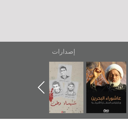
إصدارات
شهداء وطن
«جَوْ»: رواية
دعوة للضحك
المعتقل جهاد