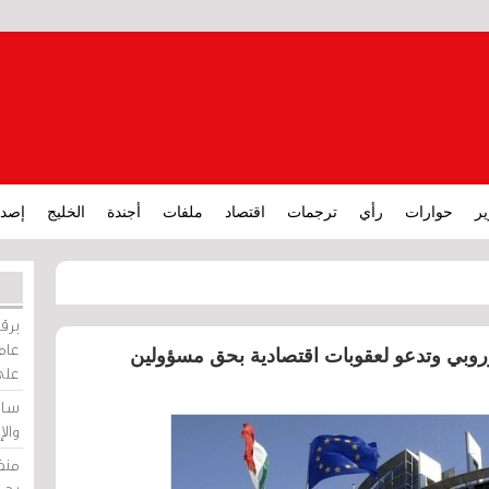
ير
حوارات
رأي
ترجمات
اقتصاد
ملفات
أجندة
الخليج
إصدا
برقي
عامة
الأوروبي وتدعو لعقوبات اقتصادية بحق مسؤولين
على
ساو
وال
منظ
بحر