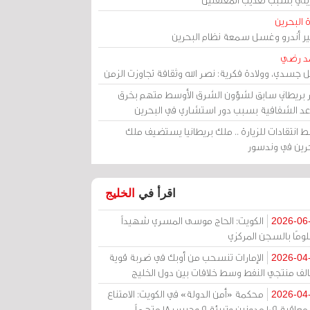
 البحرين
مير أندرو وغسل سمعة نظام البحرين
د رضي
ل جسدي، وولادة فكرية: نصر الله وثقافة تجاوزت الزمن
ر بريطاني سابق لشؤون الشرق الأوسط متهم بخرق
عد الشفافية بسبب دور استشاري في البحرين
 انتقادات للزيارة .. ملك بريطانيا يستضيف ملك
حرين في وندسور
اقرأ في
الخليج
الكويت: الحاج موسى المسري شهيداً
2026-06
ومًا بالسجن المركزي
الإمارات تنسحب من أوبك في ضربة قوية
2026-04
الف منتجي النفط وسط خلافات بين دول الخليج
محكمة «أمن الدولة» في الكويت: الامتناع
2026-04
عن معاقبة 109 مدونين وتبرئة 9 وحبس 18 متهماً