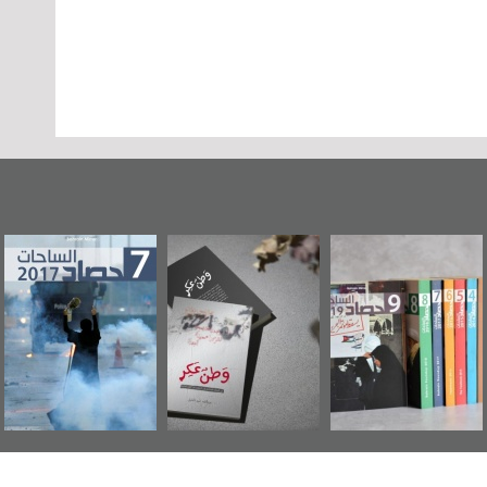
«وطن عكر» رواية
حصاد 2017
عاشوراء البحرين...
جديدة لمعتقل
ويكيليكس السفارة
عسكري تصدر عن
الأمريكية
«مرآة البحرين»