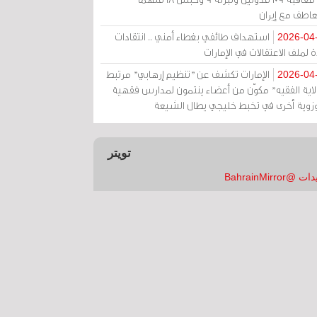
عاطف مع إيران
استهداف طائفي بغطاء أمني .. انتقادات
2026-04
 لملف الاعتقالات في الإمارات
الإمارات تكشف عن "تنظيم إرهابي" مرتبط
2026-04
ولاية الفقيه" مكوّن من أعضاء ينتمون لمدارس فقهية
زوية أخرى في تخبط خليجي يطال الشيعة
تويتر
 @BahrainMirror