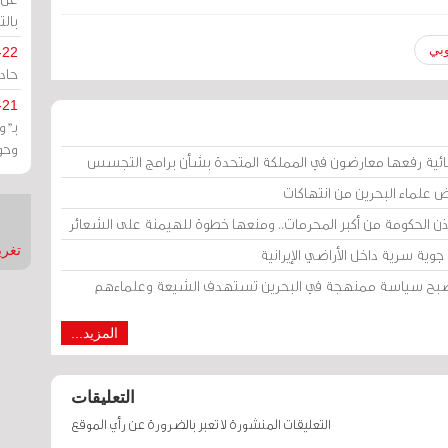
بالت
وبي
-22
حادة
-21
بـ"
وحو
ائية رفعها معارضون في المملكة المتحدة بشأن برامج التجسس
ض علماء البحرين من انتهاكات
إذن الحكومة من أكبر المحرمات.. ومنعها خطوة للهيمنة على الشعائر
تغريدات
وية سرية داخل الأراضي الإيرانية
 أصبح سياسة ممنهجة في البحرين تستهدف الشيعة وعلماءهم
المزيد...
التعليقات
التعليقات المنشورة لا تعبر بالضرورة عن رأي الموقع