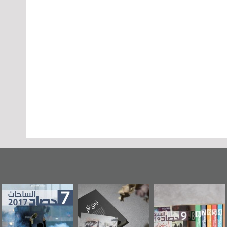
وطن عكر» رواية
حصاد 2017
عاشوراء البحرين...
جديدة لمعتقل
ويكيليكس السفارة
سكري تصدر عن
الأمريكية