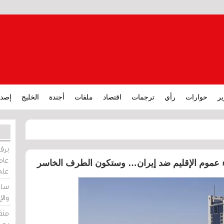
ير
حوارات
رأي
ترجمات
اقتصاد
ملفات
أجندة
الخليج
إصدا
برقي
عامة
اء عموم الإقليم ضد إيران… وستكون الطرف الخاسر
على
ساو
وال
منظ
بحر