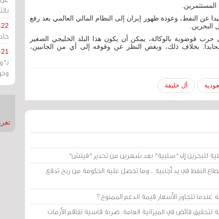
المستثمرين.
بالت
يدا عن النفط، وعودة ظهور إيران إلى النظام المالي العالمي بعد رفع
-22
 البحرين.
حادة
 حرب فوضوية بالوكالة، يمكن أن يكون هذا البلد الخليجي الصغير
ايدا. بخلاف ذلك، وبغض النظر عن وقوفه إلى أي من الجانبين،
-21
بـ"
وحو
ودية
آل خليفة
تغريدات
لية للبحرين إلى "سلبية" بعد شهرين من تحذير "فيتش"
 النفط في يد أجنبية .. وما تحصل عليه الحكومة من ربح تدفع
دما تتجاوز الأسعار قيمة الدعم الممنوح؟