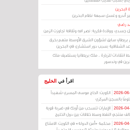
 البحرين
مير أندرو وغسل سمعة نظام البحرين
د رضي
ل جسدي، وولادة فكرية: نصر الله وثقافة تجاوزت الزمن
ر بريطاني سابق لشؤون الشرق الأوسط متهم بخرق
عد الشفافية بسبب دور استشاري في البحرين
 انتقادات للزيارة .. ملك بريطانيا يستضيف ملك
حرين في وندسور
اقرأ في
الخليج
الكويت: الحاج موسى المسري شهيداً
2026-06
ومًا بالسجن المركزي
الإمارات تنسحب من أوبك في ضربة قوية
2026-04
الف منتجي النفط وسط خلافات بين دول الخليج
محكمة «أمن الدولة» في الكويت: الامتناع
2026-04
عن معاقبة 109 مدونين وتبرئة 9 وحبس 18 متهماً