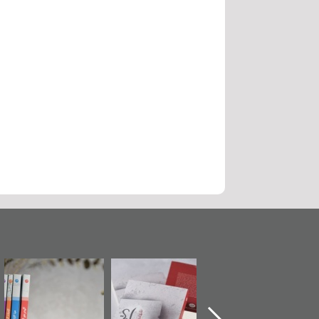
حماة الباب الأخير":
تصنيف موضوعي
"مرآة البحرين"
«
الإصدار الأول عن
للوثائق البريطانية
تصدر حصاد
اعتصام الدراز
يقدمه «مركز أوال»
الساحات 2019
ع