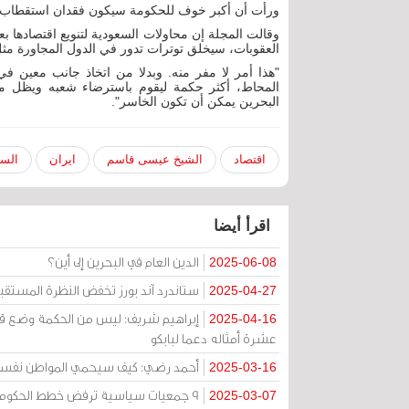
ورأت أن أكبر خوف للحكومة سيكون فقدان استقطاب 
وقالت المجلة إن محاولات السعودية لتنويع اقتصادها بع
العقوبات، سيخلق توترات تدور في الدول المجاورة مثل
"هذا أمر لا مفر منه. وبدلا من اتخاذ جانب معين في
المحاط، أكثر حكمة ليقوم باسترضاء شعبه ويظل مح
البحرين يمكن أن تكون الخاسر".
اقتصاد
الشيخ عيسى قاسم
ايران
السع
اقرأ أيضا
الدين العام في البحرين إلى أين؟
2025-06-08
ستاندرد آند بورز تخفض النظرة المستقب
2025-04-27
إبراهيم شريف: ليس من الحكمة وضع قطاع
2025-04-16
عشرة أمثاله دعما لبابكو
أحمد رضي: كيف سيحمي المواطن نفسه عن
2025-03-16
9 جمعيات سياسية ترفض خطط الحكومة لتحقيق فائض في الميزانية العامة: ضربة قاسية تفاقم الأزمات
2025-03-07