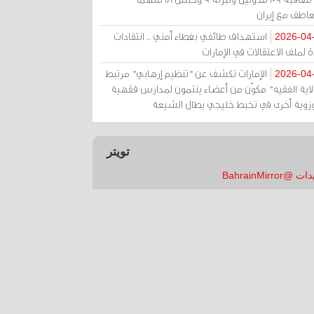
عاطف مع إيران
استهداف طائفي بغطاء أمني .. انتقادات
2026-04
 لملف الاعتقالات في الإمارات
الإمارات تكشف عن "تنظيم إرهابي" مرتبط
2026-04
ولاية الفقيه" مكوّن من أعضاء ينتمون لمدارس فقهية
زوية أخرى في تخبط خليجي يطال الشيعة
تويتر
 @BahrainMirror