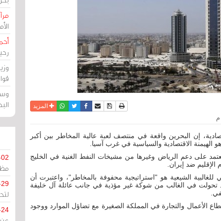
مرآة
الأ
أحم
رحي
وزي
قوا
وسط
الب
نسخة للطباعة
حفظ الموضوع
فيسبوك
تويتر
أرسل الى صديق
واتساب
المزيد
ادية، إن البحرين واقعة في منتصف لعبة عالية المخاطر بين أكبر
و الهيمنة الاقتصادية والسياسية في غرب آسيا.
تمد على دعم الرياض وغيرها من مشيخات النفط الغنية في الخليج
-02
الإقليم ضد إيران.
مظل
للغالبية الشيعية هو "استراتيجية محفوفة بالمخاطر"، واعتبرت أن
-29
 قد تحولت في الغالب من شوكة غير مؤذية في جانب عائلة آل خليفة
في.
لتح
ع الأعمال والتجارة في المملكة الصغيرة مع تضاؤل الموارد ووجود
-24