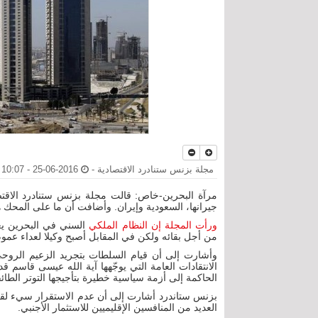
مجلة بزنس ستنادرد الاقتصادية -
2016-06-25 - 10:07 م
مرآة البحرين-خاص: قالت مجلة بزنس ستنادرد الاقتص
جيرانها، السعودية وإيران. وأضافت أن ما على المحك ه
ورأت المجلة إن النظام الملكي
السني في البحرين يع
من أجل بقائه ولكن في المقابل أصبح وكيلا لعداء عموم 
وأشارت إلى أن قيام السلطات بتجريد الزعيم الروحي 
الانتقادات العامة التي يوجّهها آية الله عيسى قاسم
الحاكمة إلى أزمة سياسية خطيرة بتأجيجها التوتر الطائ
بزنس ستاندرد أشارت إلى أن عدم الاستقرار سيء لقطا
العديد من المنافسين الإقليميين للاستثمار الأجنبي.