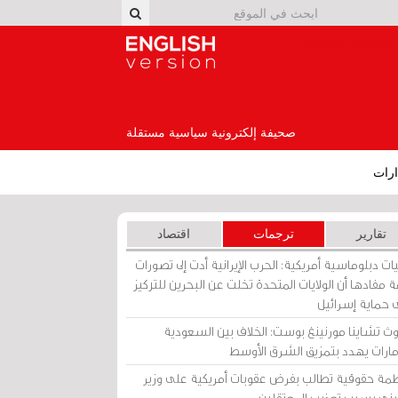
English Version
صحيفة إلكترونية سياسية مستقلة
رات
تقارير
ترجمات
اقتصاد
ات دبلوماسية أمريكية: الحرب الإيرانية أدت إلى تصورات
 مفادها أن الولايات المتحدة تخلت عن البحرين للتركيز
 حماية إسرائيل
ث تشاينا مورنينغ بوست: الخلاف بين السعودية
إمارات يهدد بتمزيق الشرق الأوسط
مة حقوقية تطالب بفرض عقوبات أمريكية على وزير
يني بسبب تعذيب المعتقلين