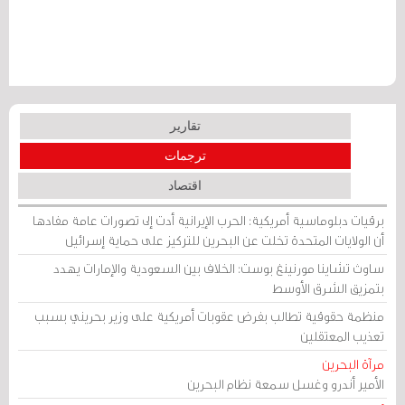
تقارير
ترجمات
اقتصاد
برقيات دبلوماسية أمريكية: الحرب الإيرانية أدت إلى تصورات عامة مفادها
أن الولايات المتحدة تخلت عن البحرين للتركيز على حماية إسرائيل
ساوث تشاينا مورنينغ بوست: الخلاف بين السعودية والإمارات يهدد
بتمزيق الشرق الأوسط
منظمة حقوقية تطالب بفرض عقوبات أمريكية على وزير بحريني بسبب
تعذيب المعتقلين
مرآة البحرين
الأمير أندرو وغسل سمعة نظام البحرين