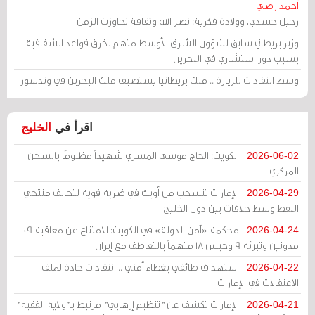
أحمد رضي
رحيل جسدي، وولادة فكرية: نصر الله وثقافة تجاوزت الزمن
وزير بريطاني سابق لشؤون الشرق الأوسط متهم بخرق قواعد الشفافية
بسبب دور استشاري في البحرين
وسط انتقادات للزيارة .. ملك بريطانيا يستضيف ملك البحرين في وندسور
اقرأ في
الخليج
الكويت: الحاج موسى المسري شهيداً مظلومًا بالسجن
2026-06-02
المركزي
الإمارات تنسحب من أوبك في ضربة قوية لتحالف منتجي
2026-04-29
النفط وسط خلافات بين دول الخليج
محكمة «أمن الدولة» في الكويت: الامتناع عن معاقبة 109
2026-04-24
مدونين وتبرئة 9 وحبس 18 متهماً بالتعاطف مع إيران
استهداف طائفي بغطاء أمني .. انتقادات حادة لملف
2026-04-22
الاعتقالات في الإمارات
الإمارات تكشف عن "تنظيم إرهابي" مرتبط بـ"ولاية الفقيه"
2026-04-21