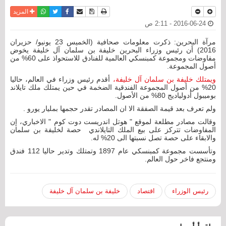
نسخة للطباعة
حفظ الموضوع
فيسبوك
تويتر
أرسل الى صديق
واتساب
المزيد
2016-06-24 - 2:11 ص
مرآة البحرين: ذكرت معلومات صحافية (الخميس 23 يونيو/ حزيران
2016) أن رئيس وزراء البحرين خليفة بن سلمان آل خليفة يخوض
مفاوضات ومجموعة كمبنسكي العالمية للفنادق للاستحواذ على 60% من
أصول المجموعة.
ويمتلك خليفة بن سلمان آل خليفة،
أقدم رئيس وزراء في العالم، حاليا
20% من أصول المجموعة الفندقية الضخمة في حين يمتلك ملك تايلاند
بوميبول أدولياديج 80% من الأصول.
ولم تعرف بعد قيمة الصفقة الا ان المصادر تقدر حجمها بمليار يورو .
وقالت مصادر مطلعة لموقع " هوتل اندريست دوت كوم " الاخباري، إن
المفاوضات تتركز على بيع الملك التايلاندي حصة لخليفة بن سلمان
والابقاء على حصة تصل نسبتها الى 20% له.
وتأسست مجموعة كمبنسكي عام 1897 وتمتلك وتدير حاليا 112 فندق
ومنتجع فاخر حول العالم.
رئيس الوزراء
اقتصاد
خليفة بن سلمان آل خليفة