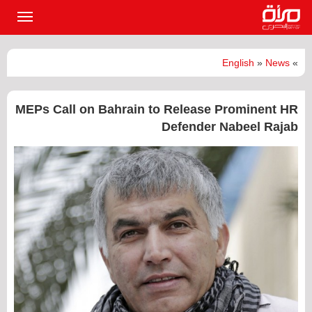
القائمة
الرئيسي
English
»
News
»
MEPs Call on Bahrain to Release Prominent HR
Defender Nabeel Rajab