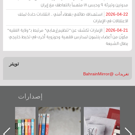
مدونين وتبرئة 9 وحبس 18 متهماً بالتعاطف مع إيران
استهداف طائفي بغطاء أمني .. انتقادات حادة لملف
2026-04-22
الاعتقالات في الإمارات
الإمارات تكشف عن "تنظيم إرهابي" مرتبط بـ"ولاية الفقيه"
2026-04-21
مكوّن من أعضاء ينتمون لمدارس فقهية وحوزوية أخرى في تخبط خليجي
يطال الشيعة
تويتر
تغريدات @BahrainMirror
إصدارات
"حماة الباب الأخير":
تصنيف موضوعي
"مرآة البحرين"
الإصدار الأول عن
للوثائق البريطانية
تصدر حصاد
اعتصام الدراز
يقدمه «مركز أوال»
الساحات 2019