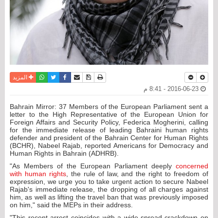
نسخة للطباعة
حفظ الموضوع
فيسبوك
تويتر
أرسل الى صديق
واتساب
المزيد
2016-06-23 - 8:41 م
Bahrain Mirror: 37 Members of the European Parliament sent a
letter to the High Representative of the European Union for
Foreign Affairs and Security Policy, Federica Mogherini, calling
for the immediate release of leading Bahraini human rights
defender and president of the Bahrain Center for Human Rights
(BCHR), Nabeel Rajab, reported Americans for Democracy and
Human Rights in Bahrain (ADHRB).
"As Members of the European Parliament deeply
concerned
with human rights
, the rule of law, and the right to freedom of
expression, we urge you to take urgent action to secure Nabeel
Rajab's immediate release, the dropping of all charges against
him, as well as lifting the travel ban that was previously imposed
on him," said the MEPs in their address.
"This recent arrest coincides with a wide-spread crackdown on