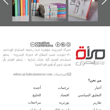
ه
وأحداث ساحة
في سلسلة من 5
الفداء لمركز أوال
كتب
للدراسات والتوثيق
«مرآة البحرين» متوفرة تحت رخصة المشاع الإبداعي،
3.0 (يتوجب نسب المقال الى «مراة البحرين» - يحظر
استخدام العمل لأية غايات تجارية - يُحظر القيام بأي
تعديل، تحوير أو تغيير في النص)
للمراسلات: editor [at] bahrainmirror.com
من نحن؟
أخبار
ترجمات
أجندة
التعليق السياسي
اقتصاد
الخليج
تقارير
بورتريه
مراجعات
حوارات
انفوجرافك
إصدارات