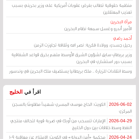
منظمة حقوقية تطالب بفرض عقوبات أمريكية على وزير بحريني بسبب
تعذيب المعتقلين
مرآة البحرين
الأمير أندرو وغسل سمعة نظام البحرين
أحمد رضي
رحيل جسدي، وولادة فكرية: نصر الله وثقافة تجاوزت الزمن
وزير بريطاني سابق لشؤون الشرق الأوسط متهم بخرق قواعد الشفافية
بسبب دور استشاري في البحرين
وسط انتقادات للزيارة .. ملك بريطانيا يستضيف ملك البحرين في وندسور
اقرأ في
الخليج
الكويت: الحاج موسى المسري شهيداً مظلومًا بالسجن
2026-06-02
المركزي
الإمارات تنسحب من أوبك في ضربة قوية لتحالف منتجي
2026-04-29
النفط وسط خلافات بين دول الخليج
محكمة «أمن الدولة» في الكويت: الامتناع عن معاقبة 109
2026-04-24