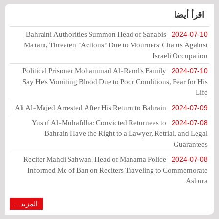
اقرأ أيضا
Bahraini Authorities Summon Head of Sanabis
2024-07-10
Ma'tam, Threaten "Actions" Due to Mourners' Chants Against
Israeli Occupation
Political Prisoner Mohammad Al-Raml's Family
2024-07-10
Say He's Vomiting Blood Due to Poor Conditions, Fear for His
Life
Ali Al-Majed Arrested After His Return to Bahrain
2024-07-09
Yusuf Al-Muhafdha: Convicted Returnees to
2024-07-08
Bahrain Have the Right to a Lawyer, Retrial, and Legal
Guarantees
Reciter Mahdi Sahwan: Head of Manama Police
2024-07-08
Informed Me of Ban on Reciters Traveling to Commemorate
Ashura
المزيد...