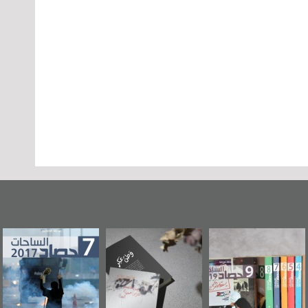
وطن عكر» رواية
حصاد 2017
عاشوراء البحرين...
جديدة لمعتقل
ويكيليكس السفارة
سكري تصدر عن
الأمريكية
«مرآة البحرين»