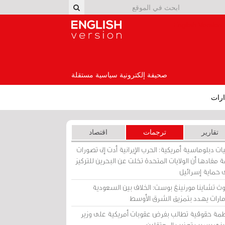
English Version
صحيفة إلكترونية سياسية مستقلة
رات
تقارير
ترجمات
اقتصاد
ات دبلوماسية أمريكية: الحرب الإيرانية أدت إلى تصورات
 مفادها أن الولايات المتحدة تخلت عن البحرين للتركيز
 حماية إسرائيل
ث تشاينا مورنينغ بوست: الخلاف بين السعودية
إمارات يهدد بتمزيق الشرق الأوسط
مة حقوقية تطالب بفرض عقوبات أمريكية على وزير
يني بسبب تعذيب المعتقلين