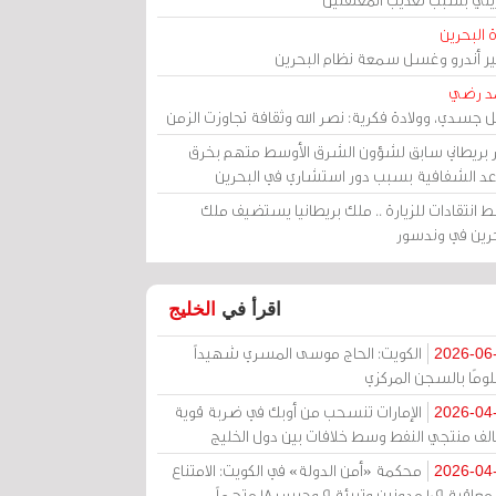
 البحرين
مير أندرو وغسل سمعة نظام البحرين
د رضي
ل جسدي، وولادة فكرية: نصر الله وثقافة تجاوزت الزمن
ر بريطاني سابق لشؤون الشرق الأوسط متهم بخرق
عد الشفافية بسبب دور استشاري في البحرين
 انتقادات للزيارة .. ملك بريطانيا يستضيف ملك
حرين في وندسور
اقرأ في
الخليج
الكويت: الحاج موسى المسري شهيداً
2026-06
ومًا بالسجن المركزي
الإمارات تنسحب من أوبك في ضربة قوية
2026-04
الف منتجي النفط وسط خلافات بين دول الخليج
محكمة «أمن الدولة» في الكويت: الامتناع
2026-04
عن معاقبة 109 مدونين وتبرئة 9 وحبس 18 متهماً