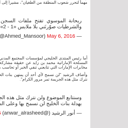
مهماً لتحرر شعوب المنطقة من الطغيان"، مشيرا إلى أ
ريحانة الموسوي تفتح ملفات السجن ل
والشرطيات صوّرنَني بلا ملابس «1 - 2»
F
May 6, 2016
— Ahmed Mansoor (@Ahmed_Mansoor)
أما رئيس المنتدى الخليجي لمؤسسات المجتمع المدني أ
المسلحة الإماراتية محمد بن زايد عن حقيقة مشاركة 
مخابرات الإمارات التي تتابعني تنفي الخبر أو تحاسب 
وأضاف الرشيد "لن نسمح لأي أحد أن يمتهن بنات الخليج
نترك مثل هذه الجريمة تمر مرور الكرام".
وسنتابع الموضوع ولن نترك مثل هذه الج
بهدلة بنات الخليج لن نسمح بها وعلى الشي
— أنور الرشيد (@anwar_alrasheed)
6