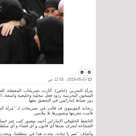
2016-05-07 - 12:55 ص
مرآة البحرين (خاص): أثارت تصريحات المعتقلة الس
السجون البحرينية ردود فعل محلية وخليجية واسعة، 
دور ضباط إماراتيين في التحقيق معها.
ريحانة الموسوي قد قالت في تصريحات لـ "مرآة البحر
قامت بتعريتها وتصويرها بلا ملابس.
الناشط الحقوقي الإماراتي أحمد منصور كتب عبر حساب
الشجاعة لنعرف بعدها أي قانون و أي قضاء و أي سلطات 
وأضاف "نعم يا سادة، يحدث هذا في منطقتنا، ويحدث م