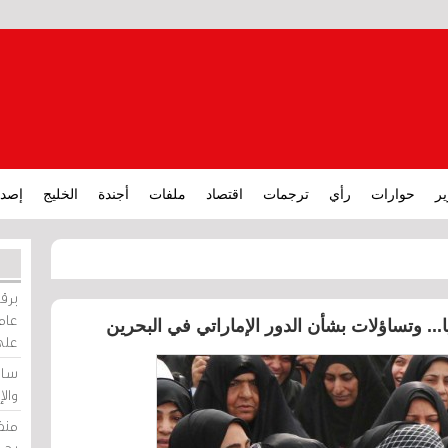
ير
حوارات
رأي
ترجمات
اقتصاد
ملفات
أجندة
الخليج
إصدا
برقي
عامة
.. وتساؤلات بشأن الدور الإماراتي في البحرين
على
ساو
وال
منظ
بحر