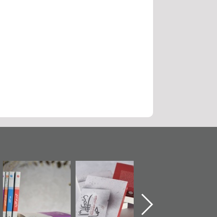
ماة الباب الأخير":
تصنيف موضوعي
"مرآة البحرين"
«
لإصدار الأول عن
للوثائق البريطانية
تصدر حصاد
اعتصام الدراز
يقدمه «مركز أوال»
الساحات 2019
ع
وأحداث ساحة
في سلسلة من 5