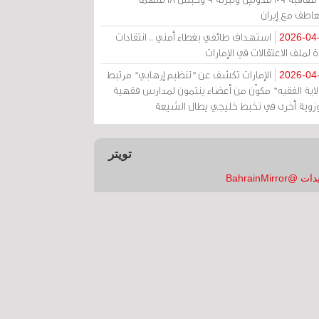
عاطف مع إيران
استهداف طائفي بغطاء أمني .. انتقادات
2026-04
 لملف الاعتقالات في الإمارات
الإمارات تكشف عن "تنظيم إرهابي" مرتبط
2026-04
ولاية الفقيه" مكوّن من أعضاء ينتمون لمدارس فقهية
زوية أخرى في تخبط خليجي يطال الشيعة
تويتر
 @BahrainMirror