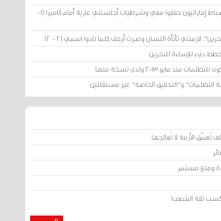
ريحانة الموسوي تفتح ملفات السجن لـ"مرآة البحرين": ضباط إماراتيون حققوا معي وشرطيات أجلسنني عارية أمام كاميرا (1-
: لازمتني تأتأة اللسان وصرت أرجف كلما نادوا اسمي (2 - 2)
خطط دنيء للإساءة للبحرين
نذ مايو 2013 ولدي نسخة منها
انة التظلمات" و"التحقيق الخاصة" غير مستقلتين
تُعمّق الأزمة لا تُعالجها
ئر
يدة ومنع مستمر
من كسب ثقة الشعب!