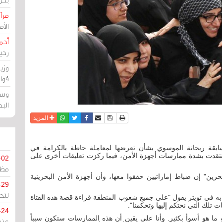
مرآة
الأ
أحم
رحي
وزي
قوا
وسط
الب
نسخة للطباعة
حفظ الموضوع
فيسبوك
تويتر
أرسل الى صديق
واتساب
المزيد
ابقة ريحانة الموسوي بشأن تعرضها لمعاملة حاطة بالكرامة في
انتقدت بشدة ممارسات أجهزة الأمن، فيما ركزت تعليقات أخرى على
-02
مظل
ين" إن ضباط إماراتيين حققوا معها، وأن أجهزة الأمن البحرينية
-29
لتح
ه في تويتر يقول "على جميع شعوب المنطقة قراءة قصة هذه الفتاة
تلك التي نحتكم إليها وتحكمنا".
-24
ا هو أسوأ بكثير. وأنا على يقين أن هذه الممارسات ستكون سبباً