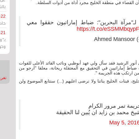
ن القضاء في منطقة الخليج مجرد أداة من أدوات السلطة.
بالت
-22
ـ"مرآة البحرين": ضباط إماراتيون حققوا معي
حادة
https://t.co/eSSMMbqyp
-21
بـ"
وحو
نور الرشيد فقد سأل ولي عهد أبوظبي ونائب القائد الأعلى للقوات
ضباط إماراتيين في التحقيق مع المعتقلة ريحانة، معلقا "ارجو من
من ارتكب هذه الجريمة ".
تغريدات
، فبنات الخليج بناتنا ولا نرضى اعليهم (...) سنتابع الموضوع ولن
ريمة تمر مرور الكرام
خ محمد بن زايد ان يُبين لنا الحقيقة
May 5, 201