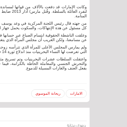
وكانت الإمارات قد دفعت بالآلاف من قواتها لمساندة
لتفرد العائ
المنامة.
من جهته قال رئيس اللجنة المركزية في وعد يوسف الخا
كل مسئول عن هذة الإنتهاكات، والسكوت يحمل جهاز الد
وعلقت الناشطة الحقوقية ابتسام الصباغ عبر حسابها في
عن مسامعنا، ولكن الغريب أن مجلس المرأة الذي يتغن
ولم يمارس المجلس الأعلى للمرأة الذي تترأسه زوجة ا
التي تعرضت لها النساء البحرينيات منذ اندلاع ثورة 14 فبراير/ شباط 2011.
واعتقلت السلطات عشرات البحرينيات وتم تسريح مثل
والتحرش الجنسي والمعاملة الحاطة بالكرامة، فيما 
بفعل العنف والغازات المسيلة للدموع.
الامارات
ريحانة الموسوي
دموع ريحانة