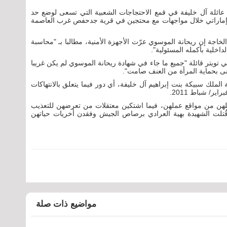
 عائلة آل خليفة في قمع الاحتجاجات الشعبية التي تسعى لوضع حد
لة بالسلطة. وقُتل مارس/ آذار 2013 ضابط إماراتي خلال مواجهات مع محتجين في قرية جدحفص غرب العاصمة
جة إن ريحانة الموسوي عرّت الأجهزة الأمنية، مطالبا بـ "محاسبة
اخلية بأكمله المسئولية".
 تويتر قائلة "جميع ما جاء في شهادة ريحانة الموسوي لم يكن غريبا
ى بحماية المرأة من العنف صامت".
لملك سبيكة بنت إبراهيم آل خليفة، أي دور فيما يتعلق بالانتهاكات
هن من مواقع عملهن، فيما اشتكين معتقلات من تعرضهن للتعذيب
قُتلت الشهيدة بهية العرادي برصاص الجيش وفقدن أخريات حياتهن
مواضيع ذات صلة