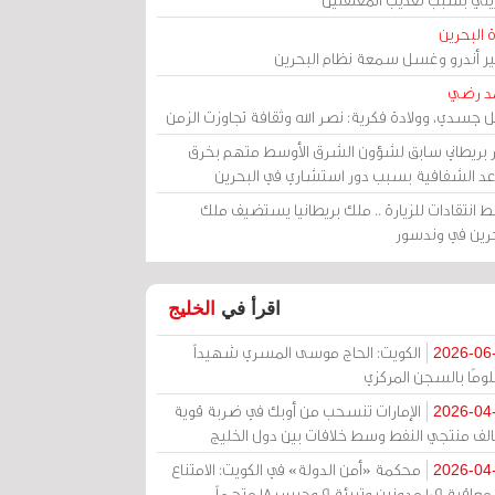
 البحرين
مير أندرو وغسل سمعة نظام البحرين
د رضي
ل جسدي، وولادة فكرية: نصر الله وثقافة تجاوزت الزمن
ر بريطاني سابق لشؤون الشرق الأوسط متهم بخرق
عد الشفافية بسبب دور استشاري في البحرين
 انتقادات للزيارة .. ملك بريطانيا يستضيف ملك
حرين في وندسور
اقرأ في
الخليج
الكويت: الحاج موسى المسري شهيداً
2026-06
ومًا بالسجن المركزي
الإمارات تنسحب من أوبك في ضربة قوية
2026-04
الف منتجي النفط وسط خلافات بين دول الخليج
محكمة «أمن الدولة» في الكويت: الامتناع
2026-04
عن معاقبة 109 مدونين وتبرئة 9 وحبس 18 متهماً