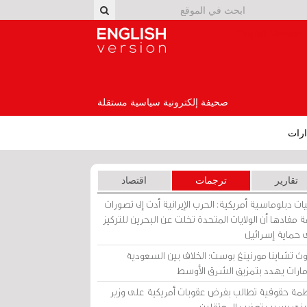
English Version
صحيفة إلكترونية سياسية مستقلة
رات
تقارير
ترجمات
اقتصاد
ات دبلوماسية أمريكية: الحرب الإيرانية أدت إلى تصورات
 مفادها أن الولايات المتحدة تخلت عن البحرين للتركيز
 حماية إسرائيل
ث تشاينا مورنينغ بوست: الخلاف بين السعودية
إمارات يهدد بتمزيق الشرق الأوسط
مة حقوقية تطالب بفرض عقوبات أمريكية على وزير
يني بسبب تعذيب المعتقلين