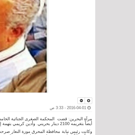
2016-04-01 - 3:33 ص
مرآة البحرين: قضت المحكمة الصغرى الجنائية الخام
أيضاً بتغريمه 2100 دينار بحريني. وأدين كريمي بتهمة إهانة ملك البحرين ودولة صديقة رغم إنكاره للتهم.
وكانت رئيس نيابة محافظة المحرق موزة النعار صرحت ف