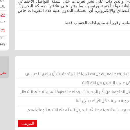
 والذي دأب على نشر تغريدات على شبكة التواصل الاجتماعي
بالت
ة دولة أجنبية ورئيسها، بما يؤثر على علاقتها بمملكة البحرين".
اقتصادي والإلكتروني، أن الحساب المدون عليه هذه التغريدات خاص
-22
حادة
لحساب، وقرر أنه متابع لذلك الحساب فقط.
-21
بـ"
وحو
تغريدات
ائية رفعها معارضون في المملكة المتحدة بشأن برامج التجسس
ض علماء البحرين من انتهاكات
إذن الحكومة من أكبر المحرمات.. ومنعها خطوة للهيمنة على الشعائر
وية سرية داخل الأراضي الإيرانية
 أصبح سياسة ممنهجة في البحرين تستهدف الشيعة وعلماءهم
المزيد...