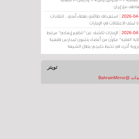
عاطف مع إيران
استهداف طائفي بغطاء أمني .. انتقادات
2026-04
 لملف الاعتقالات في الإمارات
الإمارات تكشف عن "تنظيم إرهابي" مرتبط
2026-04
ولاية الفقيه" مكوّن من أعضاء ينتمون لمدارس فقهية
زوية أخرى في تخبط خليجي يطال الشيعة
تويتر
 @BahrainMirror