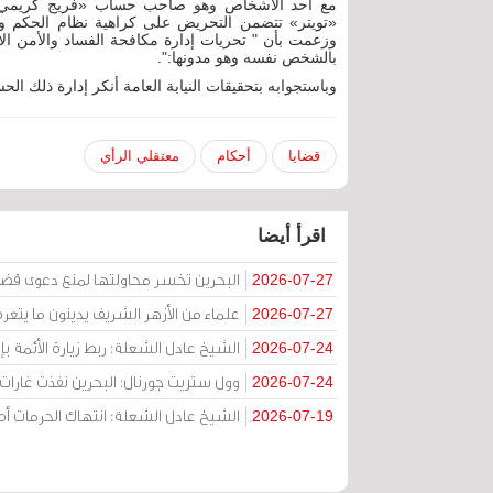
مع أحد الأشخاص وهو صاحب حساب «فريج كريمي»،
«تويتر» تتضمن التحريض على كراهية نظام الحكم وإهان
وزعمت بأن " تحريات إدارة مكافحة الفساد والأمن ال
بالشخص نفسه وهو مدونها:".
وباستجوابه بتحقيقات النيابة العامة أنكر إدارة ذلك ا
قضايا
أحكام
معتقلي الرأي
اقرأ أيضا
البحرين تخسر محاولتها لمنع دعوى قض
2026-07-27
علماء من الأزهر الشريف يدينون ما يتعر
2026-07-27
الشيخ عادل الشعلة: ربط زيارة الأئمة ب
2026-07-24
وول ستريت جورنال: البحرين نفذت غارات ج
2026-07-24
الشيخ عادل الشعلة: انتهاك الحرمات
2026-07-19