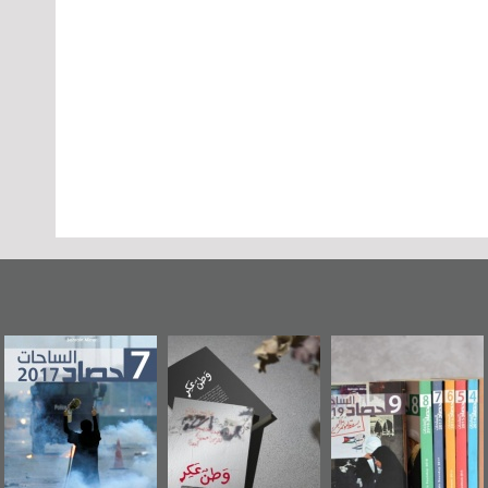
وطن عكر» رواية
حصاد 2017
عاشوراء البحرين...
جديدة لمعتقل
ويكيليكس السفارة
سكري تصدر عن
الأمريكية
«مرآة البحرين»