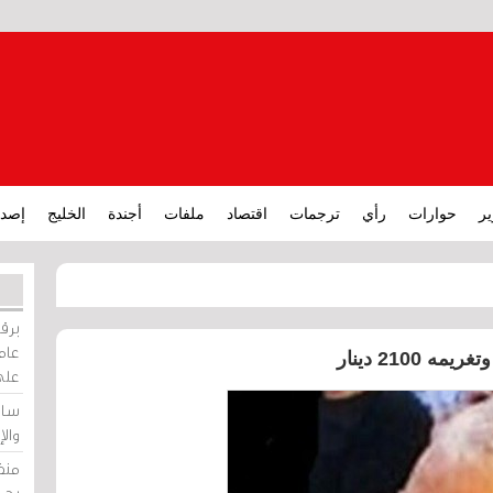
ير
حوارات
رأي
ترجمات
اقتصاد
ملفات
أجندة
الخليج
إصدا
برقي
عامة
210 دينار
على
ساو
وال
منظ
بحر