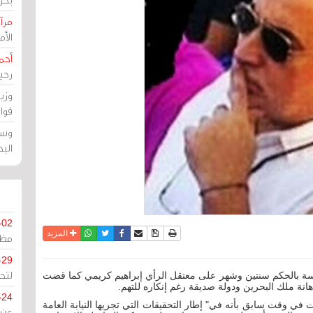
مرآة
الأ
أحم
رحي
وزي
قوا
وسط
الب
-02
نسخة للطباعة
حفظ الموضوع
فيسبوك
تويتر
أرسل الى صديق
واتساب
المزيد
مظل
-29
لتح
سة بالحكم سنتين وشهر على معتقل الرأي إبراهيم كريمي كما قضت
-24
ي وقت سابق بأنه في" إطار التحقيقات التي تجريها النيابة العامة