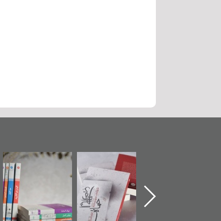
ماة الباب الأخير":
تصنيف موضوعي
"مرآة البحرين"
«
لإصدار الأول عن
للوثائق البريطانية
تصدر حصاد
اعتصام الدراز
يقدمه «مركز أوال»
الساحات 2019
ع
وأحداث ساحة
في سلسلة من 5
لفداء لمركز أوال
كتب