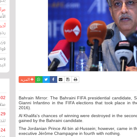
مرآة
الأ
أحم
رحي
وزي
قوا
وسط
الب
نسخة للطباعة
حفظ الموضوع
فيسبوك
تويتر
أرسل الى صديق
واتساب
المزيد
-02
Bahrain Mirror: The Bahraini FIFA presidential candidate, S
Gianni Infantino in the FIFA elections that took place in t
مظل
2016).
-29
Al Khalifa's chances of winning were destroyed in the secon
لتح
gained by the Bahraini candidate.
The Jordanian Prince Ali bin al-Hussein; however, came in t
-24
executive Jérôme Champagne in fourth with nothing.