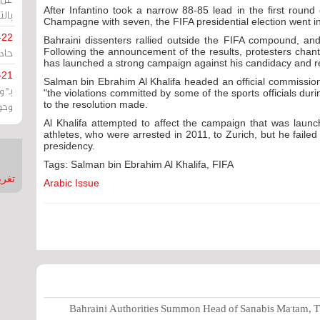
After Infantino took a narrow 88-85 lead in the first round
بالت
Champagne with seven, the FIFA presidential election went in
-22
Bahraini dissenters rallied outside the FIFA compound, and 
حادة
Following the announcement of the results, protesters chan
has launched a strong campaign against his candidacy and r
-21
Salman bin Ebrahim Al Khalifa headed an official commission
بـ"
"the violations committed by some of the sports officials duri
to the resolution made.
وحو
Al Khalifa attempted to affect the campaign that was lau
athletes, who were arrested in 2011, to Zurich, but he failed 
presidency.
Tags: Salman bin Ebrahim Al Khalifa, FIFA
تغريدات
Arabic Issue
Bahraini Authorities Summon Head of Sanabis Ma'tam, T