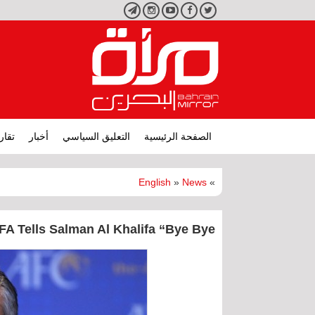
تويتر
فيسبوك
يوتيوب
انستجرام
تليجرام
الصفحة الرئيسية
التعليق السياسي
أخبار
تقار
English
»
News
»
FA Tells Salman Al Khalifa “Bye Bye”