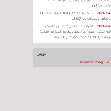
عاطف مع إيران
استهداف طائفي بغطاء أمني .. انتقادات
2026-04
 لملف الاعتقالات في الإمارات
الإمارات تكشف عن "تنظيم إرهابي" مرتبط
2026-04
ولاية الفقيه" مكوّن من أعضاء ينتمون لمدارس فقهية
زوية أخرى في تخبط خليجي يطال الشيعة
تويتر
 @BahrainMirror