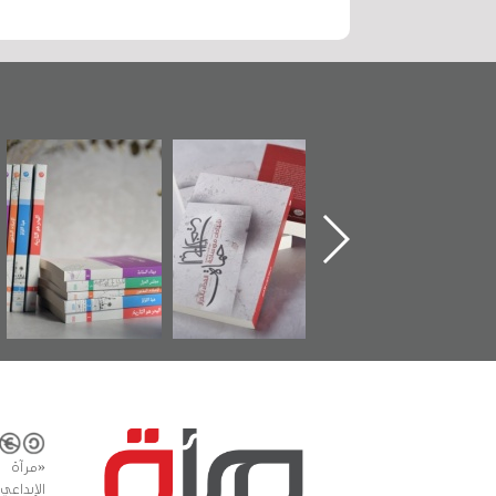
ماة الباب الأخير":
تصنيف موضوعي
"مرآة البحرين"
«
لإصدار الأول عن
للوثائق البريطانية
تصدر حصاد
اعتصام الدراز
يقدمه «مركز أوال»
الساحات 2019
ع
وأحداث ساحة
في سلسلة من 5
لفداء لمركز أوال
كتب
لدراسات والتوثيق
«مرآة 