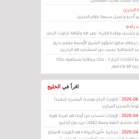
 البحرين
مير أندرو وغسل سمعة نظام البحرين
د رضي
ل جسدي، وولادة فكرية: نصر الله وثقافة تجاوزت الزمن
ر بريطاني سابق لشؤون الشرق الأوسط متهم بخرق
عد الشفافية بسبب دور استشاري في البحرين
 انتقادات للزيارة .. ملك بريطانيا يستضيف ملك
حرين في وندسور
اقرأ في
الخليج
الكويت: الحاج موسى المسري شهيداً
2026-06
ومًا بالسجن المركزي
الإمارات تنسحب من أوبك في ضربة قوية
2026-04
الف منتجي النفط وسط خلافات بين دول الخليج
محكمة «أمن الدولة» في الكويت: الامتناع
2026-04
عن معاقبة 109 مدونين وتبرئة 9 وحبس 18 متهماً