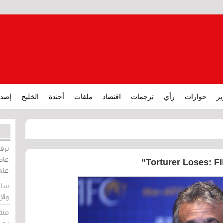
ير
حوارات
رأي
ترجمات
اقتصاد
ملفات
أجندة
الخليج
إصدا
برقي
عامة
Torturer Loses: FI
على
ساو
وال
منظ
بحر