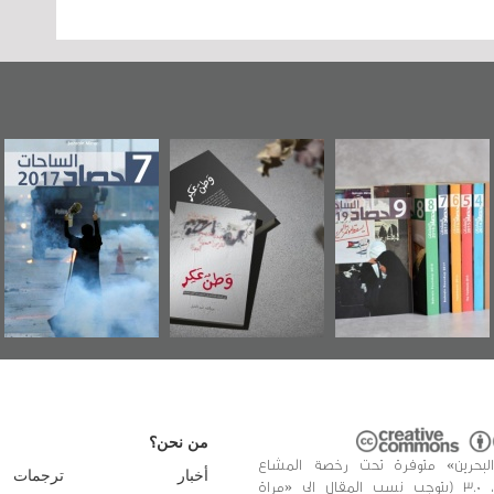
وطن عكر» رواية
حصاد 2017
عاشوراء البحرين...
جديدة لمعتقل
ويكيليكس السفارة
سكري تصدر عن
الأمريكية
«مرآة البحرين»
من نحن؟
البحرين» متوفرة تحت رخصة المشاع
أخبار
ترجمات
الإبداعي، 3.0 (يتوجب نسب المقال الى «مراة