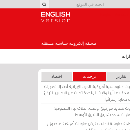
English Version
صحيفة إلكترونية سياسية مستقلة
رات
تقارير
ترجمات
اقتصاد
ات دبلوماسية أمريكية: الحرب الإيرانية أدت إلى تصورات
 مفادها أن الولايات المتحدة تخلت عن البحرين للتركيز
 حماية إسرائيل
ث تشاينا مورنينغ بوست: الخلاف بين السعودية
إمارات يهدد بتمزيق الشرق الأوسط
مة حقوقية تطالب بفرض عقوبات أمريكية على وزير
يني بسبب تعذيب المعتقلين