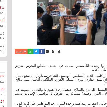
مرآة
الأ
أحم
رحي
وزي
قوا
وسط
الب
نسخة للطباعة
حفظ الموضوع
فيسبوك
تويتر
أرسل الى صديق
واتساب
المزيد
مرآة البحرين: قالت الجمعية البحرينية لحقوق الإنسان أنها رصدت 38 مسيرة سلمية في مختلف مناطق البحرين، تعرض
على الأقل.
 كليب، الديه، السنابس، أبوصيبع، الشاخورة، باربار، المقشع، سار،
-02
 سند، عذاري، بوري، الهملة، الكورة، المالكية، النعيم، النبيه صالح،
مظل
.
-29
المسيل للدموع والسلاح الانشطاري (الشوزن) والقنابل الصوتية في
كل من "النويدرات، كرزكان، عالي، المالكية، دمستان، الدراز وصدد" مشيرةً إلى تعرض 3 مواطنين لإصابات بسبب
لتح
-24
 حالتي اعتقال، ومداهمة واحدة لمنزل أحد المواطنين في قرية الدير،