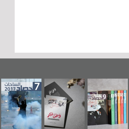
«وطن عكر» رواية
حصاد 2017
عاشوراء البحرين...
جديدة لمعتقل
ويكيليكس السفارة
عسكري تصدر عن
الأمريكية
«مرآة البحرين»