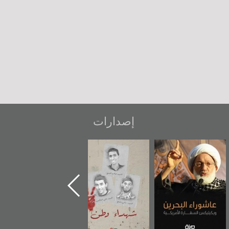
إصدارات
شهداء وطن
«جَوْ»: رواية
دعوة للضحك
المعتقل جهاد