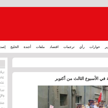
ير
حوارات
رأي
ترجمات
اقتصاد
ملفات
أجندة
الخليج
إصدا
برقي
عامة
على
ساو
وال
منظ
بحر