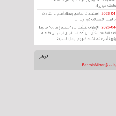
عاطف مع إيران
استهداف طائفي بغطاء أمني .. انتقادات
2026-04
 لملف الاعتقالات في الإمارات
الإمارات تكشف عن "تنظيم إرهابي" مرتبط
2026-04
ولاية الفقيه" مكوّن من أعضاء ينتمون لمدارس فقهية
زوية أخرى في تخبط خليجي يطال الشيعة
تويتر
 @BahrainMirror