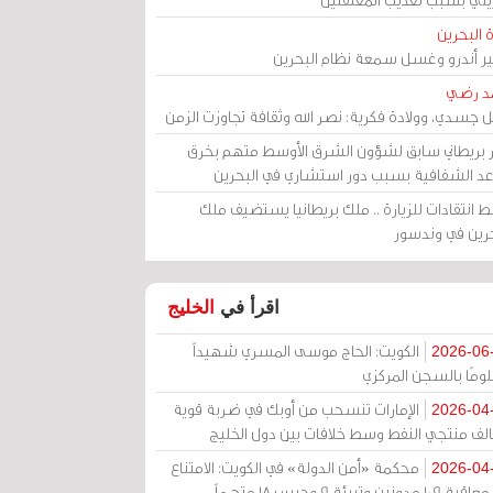
 البحرين
مير أندرو وغسل سمعة نظام البحرين
د رضي
ل جسدي، وولادة فكرية: نصر الله وثقافة تجاوزت الزمن
ر بريطاني سابق لشؤون الشرق الأوسط متهم بخرق
عد الشفافية بسبب دور استشاري في البحرين
 انتقادات للزيارة .. ملك بريطانيا يستضيف ملك
حرين في وندسور
اقرأ في
الخليج
الكويت: الحاج موسى المسري شهيداً
2026-06
ومًا بالسجن المركزي
الإمارات تنسحب من أوبك في ضربة قوية
2026-04
الف منتجي النفط وسط خلافات بين دول الخليج
محكمة «أمن الدولة» في الكويت: الامتناع
2026-04
عن معاقبة 109 مدونين وتبرئة 9 وحبس 18 متهماً