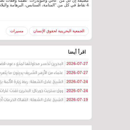
مضيفة إن كل من "عالي والنويدرات" نظمتا وقفات تضام
4 نقاط في كل من "المنامة، السنابس، البرهامة والبلاد القديم".
الجمعية البحرينية لحقوق الإنسان
مسيرات
اقرأ أيضا
البحرين تخسر محاولتها لمنع دعوى قض
2026-07-27
علماء من الأزهر الشريف يدينون ما يتعر
2026-07-27
الشيخ عادل الشعلة: ربط زيارة الأئمة ب
2026-07-24
وول ستريت جورنال: البحرين نفذت غارات ج
2026-07-24
الشيخ عادل الشعلة: انتهاك الحرمات
2026-07-19