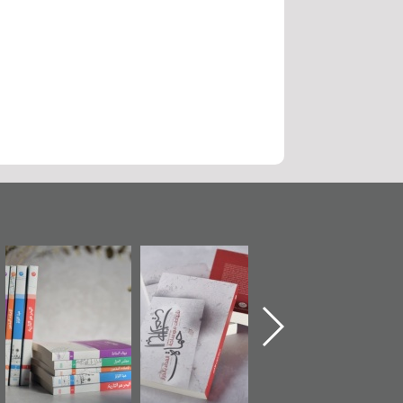
"حماة الباب الأخير":
تصنيف موضوعي
"مرآة البحرين"
الإصدار الأول عن
للوثائق البريطانية
تصدر حصاد
اعتصام الدراز
يقدمه «مركز أوال»
الساحات 2019
وأحداث ساحة
في سلسلة من 5
الفداء لمركز أوال
كتب
للدراسات والتوثيق