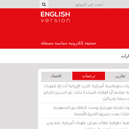
English Version
صحيفة إلكترونية سياسية مستقلة
رات
تقارير
ترجمات
اقتصاد
ات دبلوماسية أمريكية: الحرب الإيرانية أدت إلى تصورات
 مفادها أن الولايات المتحدة تخلت عن البحرين للتركيز
 حماية إسرائيل
ث تشاينا مورنينغ بوست: الخلاف بين السعودية
إمارات يهدد بتمزيق الشرق الأوسط
مة حقوقية تطالب بفرض عقوبات أمريكية على وزير
يني بسبب تعذيب المعتقلين