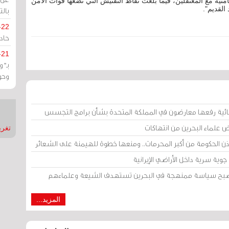
نية مع المعتقلين، فيما بلغت نقاط التفتيش التي تضعها قوات الأمن
بالت
-22
حادة
-21
بـ"
وحو
ائية رفعها معارضون في المملكة المتحدة بشأن برامج التجسس
ض علماء البحرين من انتهاكات
تغريدات
إذن الحكومة من أكبر المحرمات.. ومنعها خطوة للهيمنة على الشعائر
وية سرية داخل الأراضي الإيرانية
 أصبح سياسة ممنهجة في البحرين تستهدف الشيعة وعلماءهم
المزيد...