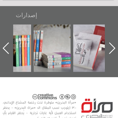
إصدارات
تصنيف موضوعي
"مرآة البحرين"
«وطن عكر» رواية
للوثائق البريطانية
تصدر حصاد
جديدة لمعتقل
يقدمه «مركز أوال»
الساحات 2019
عسكري تصدر عن
في سلسلة من 5
«مرآة البحرين»
كتب
«مرآة البحرين» متوفرة تحت رخصة المشاع الإبداعي،
3.0 (يتوجب نسب المقال الى «مراة البحرين» - يحظر
استخدام العمل لأية غايات تجارية - يُحظر القيام بأي