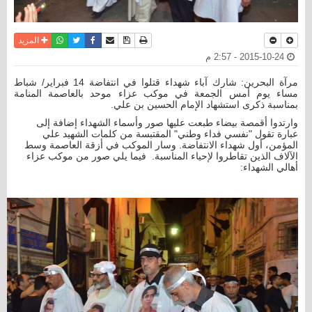
نسخة للطباعة
حفظ الموضوع
فيسبوك
تويتر
أرسل الى صديق
واتساب
المزيد
2015-10-24 - 2:57 م
مرآة البحرين: شارك آباء شهداء قتلوا في انتفاضة 14 فبراير/ شباط
مساء يوم أمس الجمعة في موكب عزاء موحد بالعاصمة المنامة
بمناسبة ذكرى استشهاد الإمام الحسين بن علي.
وارتدوا أقمصة بيضاء طبعت عليها صور وأسماء الشهداء إضافة إلى
عبارة تقول "نفسي فداء وطني" المقتبسة من كلمات الشهيد علي
المؤمن، أول شهداء الانتفاضة. وسار الموكب في أزقة العاصمة وسط
الآلاف الذين تقاطروا لإحياء المناسبة. فيما يلي صور من موكب عزاء
أهالي الشهداء: