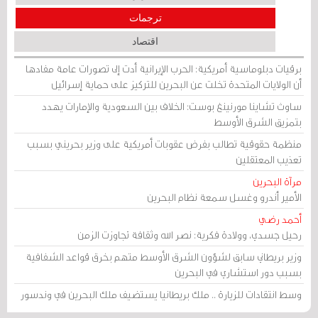
ترجمات
اقتصاد
برقيات دبلوماسية أمريكية: الحرب الإيرانية أدت إلى تصورات عامة مفادها
أن الولايات المتحدة تخلت عن البحرين للتركيز على حماية إسرائيل
ساوث تشاينا مورنينغ بوست: الخلاف بين السعودية والإمارات يهدد
بتمزيق الشرق الأوسط
منظمة حقوقية تطالب بفرض عقوبات أمريكية على وزير بحريني بسبب
تعذيب المعتقلين
مرآة البحرين
الأمير أندرو وغسل سمعة نظام البحرين
أحمد رضي
رحيل جسدي، وولادة فكرية: نصر الله وثقافة تجاوزت الزمن
وزير بريطاني سابق لشؤون الشرق الأوسط متهم بخرق قواعد الشفافية
بسبب دور استشاري في البحرين
وسط انتقادات للزيارة .. ملك بريطانيا يستضيف ملك البحرين في وندسور