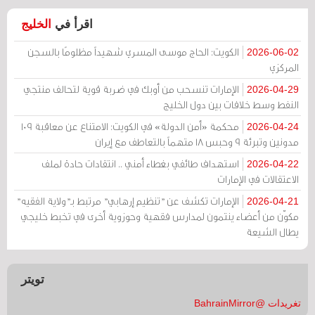
اقرأ في
الخليج
الكويت: الحاج موسى المسري شهيداً مظلومًا بالسجن
2026-06-02
المركزي
الإمارات تنسحب من أوبك في ضربة قوية لتحالف منتجي
2026-04-29
النفط وسط خلافات بين دول الخليج
محكمة «أمن الدولة» في الكويت: الامتناع عن معاقبة 109
2026-04-24
مدونين وتبرئة 9 وحبس 18 متهماً بالتعاطف مع إيران
استهداف طائفي بغطاء أمني .. انتقادات حادة لملف
2026-04-22
الاعتقالات في الإمارات
الإمارات تكشف عن "تنظيم إرهابي" مرتبط بـ"ولاية الفقيه"
2026-04-21
مكوّن من أعضاء ينتمون لمدارس فقهية وحوزوية أخرى في تخبط خليجي
يطال الشيعة
تويتر
تغريدات @BahrainMirror