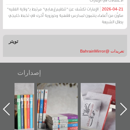
الإمارات تكشف عن "تنظيم إرهابي" مرتبط بـ"ولاية الفقيه"
2026-04-21
مكوّن من أعضاء ينتمون لمدارس فقهية وحوزوية أخرى في تخبط خليجي
يطال الشيعة
تويتر
تغريدات @BahrainMirror
إصدارات
"حماة الباب الأخير":
تصنيف موضوعي
"مرآة البحرين"
الإصدار الأول عن
للوثائق البريطانية
تصدر حصاد
اعتصام الدراز
يقدمه «مركز أوال»
الساحات 2019
ه
وأحداث ساحة
في سلسلة من 5
الفداء لمركز أوال
كتب
للدراسات والتوثيق