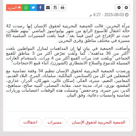
نسخة للطباعة
حفظ الموضوع
فيسبوك
تويتر
أرسل الى صديق
واتساب
المزيد
2015-08-03 - 4:27 م
مرآة البحرين: قالت الجمعية البحرينية لحقوق الإنسان إنها رصدت 42
حالة اعتقال للأسبوع الرابع من شهر يوليو/تموز الماضي "بينهم طفلان،
حيث تم الإفراج عن اثنين فيما بعد"، فيما بلغت المسيرات السلمية 60
مسيرة في مختلف مناطق وقرى البحرين.
وأضافت الجمعية في بيانٍ لها إن المداهمات لمنازل المواطنين بلغت
"أكثر من 36 مداهمة"، كما وثّقت تعرّض أكثر من 3 مناطق للقمع
الجماعي "وبلغت عدد مرات القمع أكثر من 4 مرات، باستخدام الغازات
المسيلة للدموع والسلاح الانشطاري (الشوزن)، أثناء قمع الاحتجاجات".
ورصدت الجمعية البحرينية لحقوق الإنسان تنظيم 34 وقفة تضامنية مع
المعتقلين في كل من (السنابس، المالكية، سلماباد، المرخ، البلاد القديم،
المعامير، النعيم، سترة، العكر، إسكان عالي، شهركان، الدراز، عذاري،
المقشع، بوري، عراد، مدينة حمد، مقابة، المصلى، النبيه صالح، سماهيج،
الدير، بني جمرة، وجدحفص" وشملت هذه الوقفات اعتصامات وزيارات
تضامنية وأمسيات دعائية، وفق البيان.
الجمعية البحرينية لحقوق الإنسان
مسيرات
اعتقالات