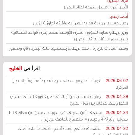
مرآة البحرين
الأمير أندرو وغسل سمعة نظام البحرين
أحمد رضي
رحيل جسدي، وولادة فكرية: نصر الله وثقافة تجاوزت الزمن
وزير بريطاني سابق لشؤون الشرق الأوسط متهم بخرق قواعد الشفافية
بسبب دور استشاري في البحرين
وسط انتقادات للزيارة .. ملك بريطانيا يستضيف ملك البحرين في وندسور
اقرأ في
الخليج
الكويت: الحاج موسى المسري شهيداً مظلومًا بالسجن
2026-06-02
المركزي
الإمارات تنسحب من أوبك في ضربة قوية لتحالف منتجي
2026-04-29
النفط وسط خلافات بين دول الخليج
محكمة «أمن الدولة» في الكويت: الامتناع عن معاقبة 109
2026-04-24
مدونين وتبرئة 9 وحبس 18 متهماً بالتعاطف مع إيران
استهداف طائفي بغطاء أمني .. انتقادات حادة لملف
2026-04-22
الاعتقالات في الإمارات