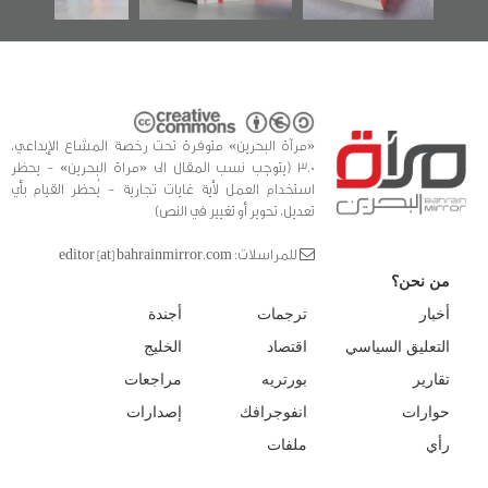
«مرآة البحرين» متوفرة تحت رخصة المشاع الإبداعي،
3.0 (يتوجب نسب المقال الى «مراة البحرين» - يحظر
استخدام العمل لأية غايات تجارية - يُحظر القيام بأي
تعديل، تحوير أو تغيير في النص)
للمراسلات: editor [at] bahrainmirror.com
من نحن؟
أخبار
ترجمات
أجندة
التعليق السياسي
اقتصاد
الخليج
تقارير
بورتريه
مراجعات
حوارات
انفوجرافك
إصدارات
رأي
ملفات