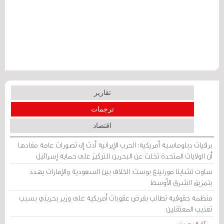
تقارير
ترجمات
اقتصاد
برقيات دبلوماسية أمريكية: الحرب الإيرانية أدت إلى تصورات عامة مفادها
أن الولايات المتحدة تخلت عن البحرين للتركيز على حماية إسرائيل
ساوث تشاينا مورنينغ بوست: الخلاف بين السعودية والإمارات يهدد
بتمزيق الشرق الأوسط
منظمة حقوقية تطالب بفرض عقوبات أمريكية على وزير بحريني بسبب
تعذيب المعتقلين