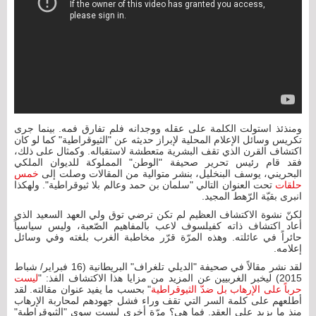
ومنذئذ استولت الكلمة على عقله ووجدانه فلم تفارق فمه. بينما جرى
تكريس وسائل الإعلام المحلية لإبراز حديثه عن "الثيوقراطية" كما لو كان
اكتشاف القرن الذي تقف البشرية متعطشة لاستقباله. وكمثال على ذلك،
فقد قام رئيس تحرير صحيفة "الوطن" المملوكة للديوان الملكي
البحريني، يوسف البنخليل، بنشر متوالية من المقالات وصلت إلى
خمس
حلقات
تحت العنوان التالي "سلمان بن حمد وعالم بلا ثيوقراطية". ولهكذا
انبرى بقيّة الرّهط المجيد.
لكنّ نشوة الاكتشاف العظيم لم تكن ترضي توق ولي العهد السعيد الذي
أعاد اكتشاف ذاته كفيلسوف لاعب بالمفاهيم الصّعبة، وليس سياسياً
حائراً في عائلته. وهذه المرّة قرّر مخاطبة الغرب بلغته وفي وسائل
إعلامه.
لقد نشر مقالاً في صحيفة "الديلي تلغراف" البريطانية (16 فبراير/ شباط
2015) ليخبر الغربيين عن المزيد من مزايا هذا الاكتشاف الفذ: "
ليست
حرباً على الإرهاب بل ضدّ الثيوقراطية
" بحسب ما يفيد عنوان مقالته. لقد
أطلعهم على كلمة السر التي تقف وراء فشل جهودهم لمحاربة الإرهاب
منذ ما يزيد على العقد. فما هي؟ مرّة أخرى ليست سوى "الثيوقراطية"