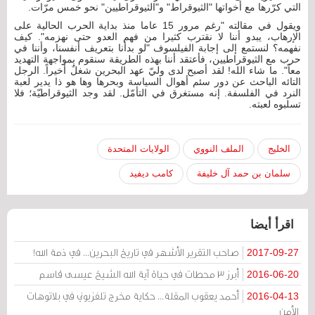
التي كرّرها مع أخواتها "الثيوقراط" و"الثيوقراطيين" نحو خمس مرّات.
ويقول في مقالته "رغم مرور 15 عاما منذ بداية الحرب الحالية على
الإرهاب، يبدو أننا لا نقترب كثيرا من فهم العدو حتى نهزمه". كيف
نفهمه؟ لنستمع إلى إجابة الفيلسوف "لو بدأنا بتعريف أنفسنا، وأننا في
حرب مع الثيوقراطيين، فأعتقد أننا بهذه الطريقة سنقوم بمواجهة التهديد
معاً". ما شاء الله! لقد أصبح لدى وليّ عهد البحرين شغلٌ أخيراً. الرجل
التائه الباحث عن دور سئم أهوال السياسة وبحرها وها هو ذا يدير لعبة
النرد في الفلسفة. إنه مستغرق في التأمّل. لقد وجد الثيوقراطيّة؛ فلا
تسلبوه لعبته.
الخليج
الملف النووي
الولايات المتحدة
سلمان بن حمد آل خليفة
كامب ديفيد
اقرأ أيضا
صاحب التقرير الأشهر في تاريخ البحرين... في ذمة الله!
2017-09-27
أبرز 3 محطات في حياة آية الله الشيخ عيسى قاسم
2016-06-20
أحمد يعقوب المقلة... حكاية مخرج تلفزيوني في بلاتوهات
2016-04-13
الأمن