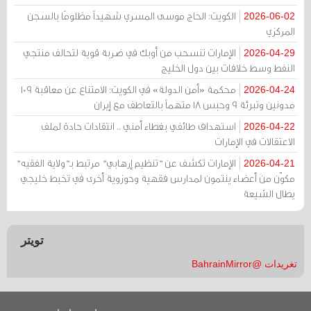
الكويت: الحاج موسى المسري شهيداً مظلومًا بالسجن
2026-06-02
المركزي
الإمارات تنسحب من أوبك في ضربة قوية لتحالف منتجي
2026-04-29
النفط وسط خلافات بين دول الخليج
محكمة «أمن الدولة» في الكويت: الامتناع عن معاقبة 109
2026-04-24
مدونين وتبرئة 9 وحبس 18 متهماً بالتعاطف مع إيران
استهداف طائفي بغطاء أمني .. انتقادات حادة لملف
2026-04-22
الاعتقالات في الإمارات
الإمارات تكشف عن "تنظيم إرهابي" مرتبط بـ"ولاية الفقيه"
2026-04-21
مكوّن من أعضاء ينتمون لمدارس فقهية وحوزوية أخرى في تخبط خليجي
يطال الشيعة
تويتر
تغريدات @BahrainMirror