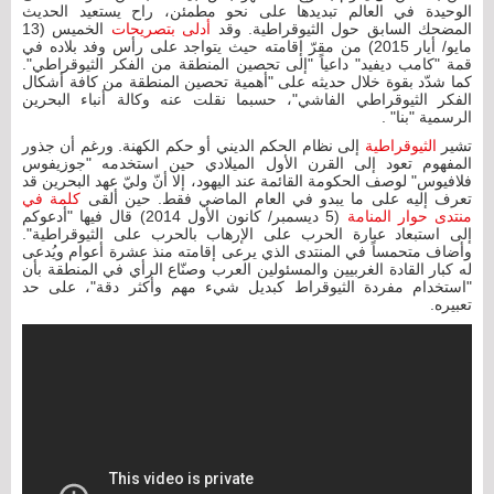
الوحيدة في العالم تبديدها على نحو مطمئن، راح يستعيد الحديث
المضحك السابق حول الثيوقراطية. وقد
أدلى بتصريحات
الخميس (13
مايو/ أيار 2015) من مقرّ إقامته حيث يتواجد على رأس وفد بلاده في
قمة "كامب ديفيد" داعياً "إلى تحصين المنطقة من الفكر الثيوقراطي".
كما شدّد بقوة خلال حديثه على "أهمية تحصين المنطقة من كافة أشكال
الفكر الثيوقراطي الفاشي"، حسبما نقلت عنه وكالة أنباء البحرين
الرسمية "بنا" .
تشير
الثيوقراطية
إلى نظام الحكم الديني أو حكم الكهنة. ورغم أن جذور
المفهوم تعود إلى القرن الأول الميلادي حين استخدمه "جوزيفوس
فلافيوس" لوصف الحكومة القائمة عند اليهود، إلا أنّ وليّ عهد البحرين قد
تعرف إليه على ما يبدو في العام الماضي فقط. حين ألقى
كلمة في
منتدى حوار المنامة
(5 ديسمبر/ كانون الأول 2014) قال فيها "أدعوكم
إلى استبعاد عبارة الحرب على الإرهاب بالحرب على الثيوقراطية".
وأضاف متحمساً في المنتدى الذي يرعى إقامته منذ عشرة أعوام ويُدعى
له كبار القادة الغربيين والمسئولين العرب وصنّاع الرأي في المنطقة بأن
"استخدام مفردة الثيوقراط كبديل شيء مهم وأكثر دقة"، على حد
تعبيره.