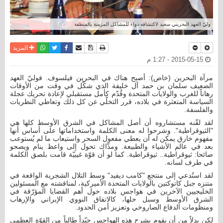
وليّ العهد البحريني سعيد لاكتشافه دواء للمشاكل المزمنة بالمنطقة
نسخة للطباعة
حفظ الموضوع
فيسبوك
تويتر
أرسل الى صديق
واتساب
المزيد
2015-05-15 - 1:27 م
مرآة البحرين (خاص): أصبح هناك في البحرين فيلسوف. فوليّ العهد
الضعيف سلمان بن حمد آل خليفة الذي شكّل في وقت من الأوقات
رهاناً للغرب والولايات المتحدة وقُدّم كأمل مستقبلي لإعادة تحريك عجلة
السياسة المتعثرة في بلاده، قرر التخلّي عن كل ذلك وتعاطي النظريات
والفلسفة.
لقد لقّنه مستشاروه أن أصل المشاكل في الشرق الأوسط كلها هي
"الثيوقراطية". وشرحوا له معنى الكلمة واستخداماتها على أساس أنها
مفهوم خارق يمكن له أن يعطي مفعول السحر واستيعاب ما لم يُستوعب
بعد في عالم الأشياء والطبيعة. ومذّاك تحول إلى واعظ ينام ويصحو
صائحا: ثيوقراطية.. ثيوقراطية. كما لو أن قوّة غيبيّة قامت بلصق الكلمة
في طرف لسانه.
لقد استُدعي إلى منتجع "كامب ديفيد" وسط التلال الشجرية الواقعة في
متنزه جبل كاتوكتين بالولايات المتحدة الأميركية، لمناقشته مع المسئولين
الخليجيين الآخرين في هواجس بلاده حول أهم القضايا المؤرّقة في
الشرق الأوسط وسبل حلها، كالاتفاق النووي الإيراني والإرهاب
ومنظومات الدفاع الصاروخي وتعزيز أمن الحدود.
لكن بدلاً من أن يقوم بشرح هذه الهواجس جيّداً طالباً من القوّة العظمى