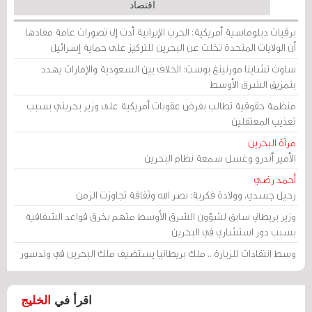
اقتصاد
برقيات دبلوماسية أمريكية: الحرب الإيرانية أدت إلى تصورات عامة مفادها
أن الولايات المتحدة تخلت عن البحرين للتركيز على حماية إسرائيل
ساوث تشاينا مورنينغ بوست: الخلاف بين السعودية والإمارات يهدد
بتمزيق الشرق الأوسط
منظمة حقوقية تطالب بفرض عقوبات أمريكية على وزير بحريني بسبب
تعذيب المعتقلين
مرآة البحرين
الأمير أندرو وغسل سمعة نظام البحرين
أحمد رضي
رحيل جسدي، وولادة فكرية: نصر الله وثقافة تجاوزت الزمن
وزير بريطاني سابق لشؤون الشرق الأوسط متهم بخرق قواعد الشفافية
بسبب دور استشاري في البحرين
وسط انتقادات للزيارة .. ملك بريطانيا يستضيف ملك البحرين في وندسور
اقرأ في
الخليج