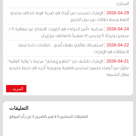
المركزي
الإمارات تنسحب من أوبك في ضربة قوية لتحالف منتجي
2026-04-29
النفط وسط خلافات بين دول الخليج
محكمة «أمن الدولة» في الكويت: الامتناع عن معاقبة 109
2026-04-24
مدونين وتبرئة 9 وحبس 18 متهماً بالتعاطف مع إيران
استهداف طائفي بغطاء أمني .. انتقادات حادة لملف
2026-04-22
الاعتقالات في الإمارات
الإمارات تكشف عن "تنظيم إرهابي" مرتبط بـ"ولاية الفقيه"
2026-04-21
مكوّن من أعضاء ينتمون لمدارس فقهية وحوزوية أخرى في تخبط خليجي
يطال الشيعة
المزيد...
التعليقات
التعليقات المنشورة لا تعبر بالضرورة عن رأي الموقع