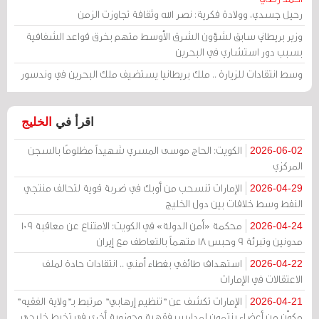
رحيل جسدي، وولادة فكرية: نصر الله وثقافة تجاوزت الزمن
وزير بريطاني سابق لشؤون الشرق الأوسط متهم بخرق قواعد الشفافية
بسبب دور استشاري في البحرين
وسط انتقادات للزيارة .. ملك بريطانيا يستضيف ملك البحرين في وندسور
اقرأ في
الخليج
الكويت: الحاج موسى المسري شهيداً مظلومًا بالسجن
2026-06-02
المركزي
الإمارات تنسحب من أوبك في ضربة قوية لتحالف منتجي
2026-04-29
النفط وسط خلافات بين دول الخليج
محكمة «أمن الدولة» في الكويت: الامتناع عن معاقبة 109
2026-04-24
مدونين وتبرئة 9 وحبس 18 متهماً بالتعاطف مع إيران
استهداف طائفي بغطاء أمني .. انتقادات حادة لملف
2026-04-22
الاعتقالات في الإمارات
الإمارات تكشف عن "تنظيم إرهابي" مرتبط بـ"ولاية الفقيه"
2026-04-21
مكوّن من أعضاء ينتمون لمدارس فقهية وحوزوية أخرى في تخبط خليجي