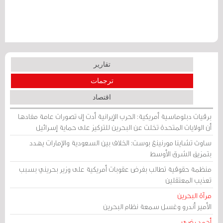
تقارير
ترجمات
اقتصاد
برقيات دبلوماسية أمريكية: الحرب الإيرانية أدت إلى تصورات عامة مفادها
أن الولايات المتحدة تخلت عن البحرين للتركيز على حماية إسرائيل
ساوث تشاينا مورنينغ بوست: الخلاف بين السعودية والإمارات يهدد
بتمزيق الشرق الأوسط
منظمة حقوقية تطالب بفرض عقوبات أمريكية على وزير بحريني بسبب
تعذيب المعتقلين
مرآة البحرين
الأمير أندرو وغسل سمعة نظام البحرين
أحمد رضي