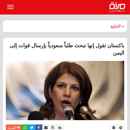
القائمة
الرئيسي
»
الخليج
باكستان تقول إنها تبحث طلباً سعودياً بإرسال قوات إلى
اليمن
نسخة للطباعة
حفظ الموضوع
فيسبوك
تويتر
أرسل الى صديق
واتساب
المزيد