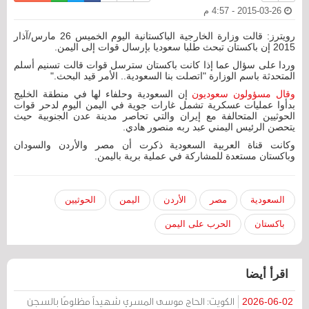
2015-03-26 - 4:57 م
رويترز: قالت وزارة الخارجية الباكستانية اليوم الخميس 26 مارس/آذار
2015 إن باكستان تبحث طلبا سعوديا بإرسال قوات إلى اليمن.
وردا على سؤال عما إذا كانت باكستان سترسل قوات قالت تسنيم أسلم
المتحدثة باسم الوزارة "اتصلت بنا السعودية.. الأمر قيد البحث."
وقال مسؤولون سعوديون
إن السعودية وحلفاء لها في منطقة الخليج
بدأوا عمليات عسكرية تشمل غارات جوية في اليمن اليوم لدحر قوات
الحوثيين المتحالفة مع إيران والتي تحاصر مدينة عدن الجنوبية حيث
يتحصن الرئيس اليمني عبد ربه منصور هادي.
وكانت قناة العربية السعودية ذكرت أن مصر والأردن والسودان
وباكستان مستعدة للمشاركة في عملية برية باليمن.
السعودية
مصر
الأردن
اليمن
الحوثيين
باكستان
الحرب على اليمن
اقرأ أيضا
الكويت: الحاج موسى المسري شهيداً مظلومًا بالسجن
2026-06-02