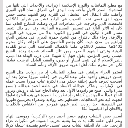
مع مطلع الثمانينات والثورة الإسلامية الإيرانية، والأحداث التي تلتها من
استشهاد الصدر الأول وأخته بنت الهدى في العراق، ساد الجو الثوري
وأعقب ذلك اعتقال أحد النشطاء في القرية وهو الشهيد محمد حسن
مدن، الذي قضى تحت التعذيب في الرابع عشر من فبراير 1981م،
فانتفضت الدير وخرجت في مظاهرات كبرى وصلت للشارع العام، مما
كان له الأثر البالغ في تسييس المسيرة العزائية، وقد أدى ذلك لتغيير
مسار العزاء ليكون في الشوارع الكبيرة بدلا من مروره في البيوت
والأزقة، وجاء ذلك باقتراح من الشيخ حمزة الديري في مجلس الحاج
إبراهيم بن مدن حيث كان يجتمع القائمون على العزاء، وكان محرم
1401هـ/ سبتمبر 1980م، مليئا بالقصائد السياسية التي تدعو للقيادة
الدينية وترثي الشهيد الصدر، ومن تلك القصائد قصيدة رددها الشيخ
عيسى رضي المؤمن، يقول فيها: "يا شهيدًا على درب الهداة هذا ديني،
ديني الاسلام لا لن أنتمي ليسارٍ أو يمينِ، والفقيه العادل انرشحه قيادة"
لكن آخر محرم سلك أهل القرية طريق الأزقة ومآتم النساء.
استمر العزاء بحلقتين في مطلع الثمانينات إذ برز رواديد مثل الشيخ
حسن درويش وأخوه علي وعبدالكريم في (حلقة ميرزا مدن) بعد أن
أصبحت تعرف باسم (حلقة جعفر مدن) لكثرة غياب ميرزا بسبب عمله
في الإمارات، وشاكر عبدالله الأستاذ في حلقة أحمد عبدالله (اسمع
مني) والتي أصبح هو رادودها الأول بعد وفاة الحاج عبدالله درويش وبروز
الحاج عبدالله المهندس كشاعر، إذ تطورت القصيدة في هذه الفترة تطورًا
اتجهت فيه نحو المعالجات، فقدظهر نجم رواديد وشعراء بحرينيين طوروا
في القصيدة، أخذ رواديد الدير عنهم، فمزجوا بين الاقتباس بالكلمات
والألحان أو اقتباسهما معًا.
أسس بعض الشباب ومنهم حسن أحمد ربيع (الزكرت) وموسى النهام
ونفر قليل حلقة ثالثة بدأت بما يشبه تجريب الصوت في مكبرات عزاء
الزنجيل حتى قاد الحلقة الشاب محمد عيسى جاسم بقصيدة "شعلة كربلا