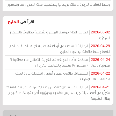
وسط انتقادات للزيارة .. ملك بريطانيا يستضيف ملك البحرين في وندسور
اقرأ في
الخليج
الكويت: الحاج موسى المسري شهيداً مظلومًا بالسجن
2026-06-02
المركزي
الإمارات تنسحب من أوبك في ضربة قوية لتحالف منتجي
2026-04-29
النفط وسط خلافات بين دول الخليج
محكمة «أمن الدولة» في الكويت: الامتناع عن معاقبة 109
2026-04-24
مدونين وتبرئة 9 وحبس 18 متهماً بالتعاطف مع إيران
استهداف طائفي بغطاء أمني .. انتقادات حادة لملف
2026-04-22
الاعتقالات في الإمارات
الإمارات تكشف عن "تنظيم إرهابي" مرتبط بـ"ولاية الفقيه"
2026-04-21
مكوّن من أعضاء ينتمون لمدارس فقهية وحوزوية أخرى في تخبط خليجي
يطال الشيعة
تويتر