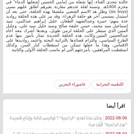
خالدة تتحدى الفناء، إنها شعلة من إمامي الحسين أشعلتها الدماء" في
محرم 1404هـ. ونسبة لقلة عددهم مقارنة بغيرهم أطلق عليهم مسى
(six boys) وظل هذ الاسم الشعبي ملتصقا بهذه الحلقة، حتى بعد أن
استبدل بمسمى آخر هو حلقة الزهراء، وقد مر على هذه الحلقة رواديد
عدة منهم؛ حمزة وعبدالشهيد الطعان، خليل إبراهيم عبدالنبي، سيد
إسماعيل سيد محمد، حسن خليفة صالح وسيد خليل سيد علي، وجليل
المتين الذي سيطر على الحلقة لزمن طويل، وبعدها أشرك معه أخاه
عبدالحسين المتين.وكانت هذه الحلقة الجديدة تمتاز بأمور منها عدم
الطرح السياسي، والتزام قصائدها بالتراثية البحتة واعتمد رواديدها على
الاقتباس، وهذا ما جعلها تتمكن من استقطاب كبار السن، وكذلك
استقطبت المراهقين، بأمزجتهم التي لم تناسب الحلقة الأولى والثانية.
اللطمية البحرانية
عاشوراء البحرين
اقرأ أيضا
ولكن ماذا تعني "الراعبية"؟ كواليس كتابة وإنتاج قصيدة
2022-08-06
"نوح الراعبية" لأول مرة
"نوح الراعبية" أبرز إنتاج فني في موسم عاشوراء 2022...
2022-08-04