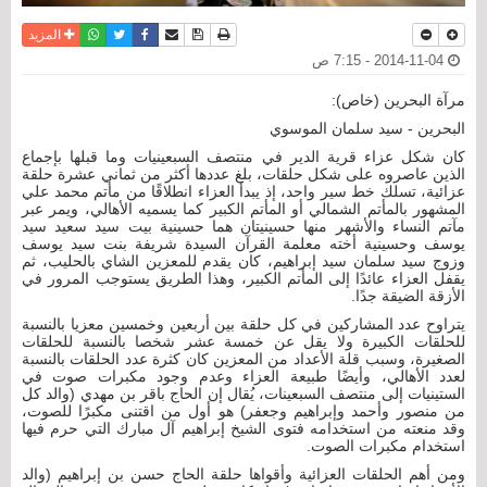
نسخة للطباعة
حفظ الموضوع
فيسبوك
تويتر
أرسل الى صديق
واتساب
المزيد
2014-11-04 - 7:15 ص
مرآة البحرين (خاص):
البحرين - سيد سلمان الموسوي
كان شكل عزاء قرية الدير في منتصف السبعينيات وما قبلها بإجماع
الذين عاصروه على شكل حلقات، بلغ عددها أكثر من ثماني عشرة حلقة
عزائية، تسلك خط سير واحد، إذ يبدأ العزاء انطلاقًا من مأتم محمد علي
المشهور بالمأتم الشمالي أو المأتم الكبير كما يسميه الأهالي، ويمر عبر
مآتم النساء والأشهر منها حسينيتان هما حسينية بيت سيد سعيد سيد
يوسف وحسينية أخته معلمة القرآن السيدة شريفة بنت سيد يوسف
وزوج سيد سلمان سيد إبراهيم، كان يقدم للمعزين الشاي بالحليب، ثم
يقفل العزاء عائدًا إلى المأتم الكبير، وهذا الطريق يستوجب المرور في
الأزقة الضيقة جدًا.
يتراوح عدد المشاركين في كل حلقة بين أربعين وخمسين معزيا بالنسبة
للحلقات الكبيرة ولا يقل عن خمسة عشر شخصا بالنسبة للحلقات
الصغيرة، وسبب قلة الأعداد من المعزين كان كثرة عدد الحلقات بالنسبة
لعدد الأهالي، وأيضًا طبيعة العزاء وعدم وجود مكبرات صوت في
الستينيات إلى منتصف السبعينات، يُقال إن الحاج باقر بن مهدي (والد كل
من منصور وأحمد وإبراهيم وجعفر) هو أول من اقتنى مكبرًا للصوت،
وقد منعته من استخدامه فتوى الشيخ إبراهيم آل مبارك التي حرم فيها
استخدام مكبرات الصوت.
ومن أهم الحلقات العزائية وأقواها حلقة الحاج حسن بن إبراهيم (والد