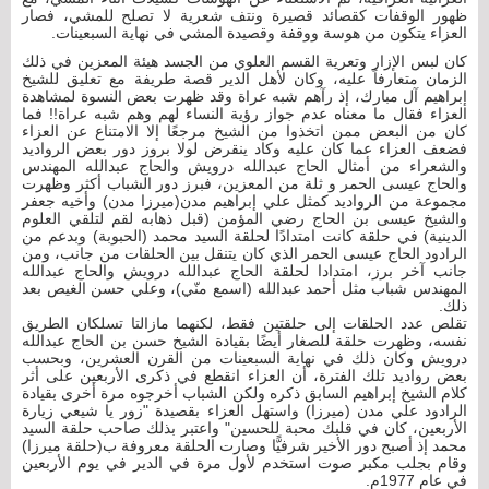
ظهور الوقفات كقصائد قصيرة ونتف شعرية لا تصلح للمشي، فصار
العزاء يتكون من هوسة ووقفة وقصيدة المشي في نهاية السبعينات.
كان لبس الإزار وتعرية القسم العلوي من الجسد هيئة المعزين في ذلك
الزمان متعارفاً عليه، وكان لأهل الدير قصة طريفة مع تعليق للشيخ
إبراهيم آل مبارك، إذ رآهم شبه عراة وقد ظهرت بعض النسوة لمشاهدة
العزاء فقال ما معناه عدم جواز رؤية النساء لهم وهم شبه عراة!! فما
كان من البعض ممن اتخذوا من الشيخ مرجعًا إلا الامتناع عن العزاء
فضعف العزاء عما كان عليه وكاد ينقرض لولا بروز دور بعض الرواديد
والشعراء من أمثال الحاج عبدالله درويش والحاج عبدالله المهندس
والحاج عيسى الحمر و ثلة من المعزين، فبرز دور الشباب أكثر وظهرت
مجموعة من الرواديد كمثل علي إبراهيم مدن(ميرزا مدن) وأخيه جعفر
والشيخ عيسى بن الحاج رضي المؤمن (قبل ذهابه لقم لتلقي العلوم
الدينية) في حلقة كانت امتدادًا لحلقة السيد محمد (الحبوبة) وبدعم من
الرادود الحاج عيسى الحمر الذي كان يتنقل بين الحلقات من جانب، ومن
جانب آخر برز، امتدادا لحلقة الحاج عبدالله درويش والحاج عبدالله
المهندس شباب مثل أحمد عبدالله (اسمع منّي)، وعلي حسن الغيص بعد
ذلك.
تقلص عدد الحلقات إلى حلقتين فقط، لكنهما مازالتا تسلكان الطريق
نفسه، وظهرت حلقة للصغار أيضًا بقيادة الشيخ حسن بن الحاج عبدالله
درويش وكان ذلك في نهاية السبعينات من القرن العشرين، وبحسب
بعض رواديد تلك الفترة، أن العزاء انقطع في ذكرى الأربعين على أثر
كلام الشيخ إبراهيم السابق ذكره ولكن الشباب أخرجوه مرة أخرى بقيادة
الرادود علي مدن (ميرزا) واستهل العزاء بقصيدة "زور يا شيعي زيارة
الأربعين، كان في قلبك محبة للحسين" واعتبر بذلك صاحب حلقة السيد
محمد إذ أصبح دور الأخير شرفيًّا وصارت الحلقة معروفة ب(حلقة ميرزا)
وقام بجلب مكبر صوت استخدم لأول مرة في الدير في يوم الأربعين
في عام 1977م.