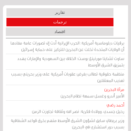
تقارير
ترجمات
اقتصاد
برقيات دبلوماسية أمريكية: الحرب الإيرانية أدت إلى تصورات عامة مفادها
أن الولايات المتحدة تخلت عن البحرين للتركيز على حماية إسرائيل
ساوث تشاينا مورنينغ بوست: الخلاف بين السعودية والإمارات يهدد
بتمزيق الشرق الأوسط
منظمة حقوقية تطالب بفرض عقوبات أمريكية على وزير بحريني بسبب
تعذيب المعتقلين
مرآة البحرين
الأمير أندرو وغسل سمعة نظام البحرين
أحمد رضي
رحيل جسدي، وولادة فكرية: نصر الله وثقافة تجاوزت الزمن
وزير بريطاني سابق لشؤون الشرق الأوسط متهم بخرق قواعد الشفافية
بسبب دور استشاري في البحرين