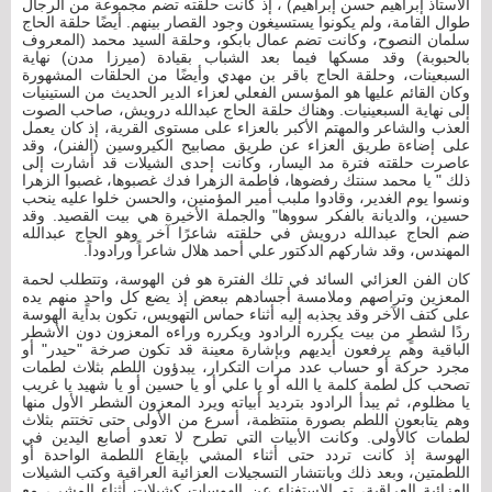
الأستاذ إبراهيم حسن إبراهيم) ، إذ كانت حلقته تضم مجموعة من الرجال
طوال القامة، ولم يكونوا يستسيغون وجود القصار بينهم. أيضًا حلقة الحاج
سلمان النصوح، وكانت تضم عمال بابكو، وحلقة السيد محمد (المعروف
بالحبوبة) وقد مسكها فيما بعد الشباب بقيادة (ميرزا مدن) نهاية
السبعينات، وحلقة الحاج باقر بن مهدي وأيضًا من الحلقات المشهورة
وكان القائم عليها هو المؤسس الفعلي لعزاء الدير الحديث من الستينيات
إلى نهاية السبعينيات. وهناك حلقة الحاج عبدالله درويش، صاحب الصوت
العذب والشاعر والمهتم الأكبر بالعزاء على مستوى القرية، إذ كان يعمل
على إضاءة طريق العزاء عن طريق مصابيح الكيروسين (الفنر)، وقد
عاصرت حلقته فترة مد اليسار، وكانت إحدى الشيلات قد أشارت إلى
ذلك " يا محمد سنتك رفضوها، فاطمة الزهرا فدك غصبوها، غصبوا الزهرا
ونسوا يوم الغدير، وقادوا ملبب أمير المؤمنين، والحسن خلوا عليه ينحب
حسين، والديانة بالفكر سووها" والجملة الأخيرة هي بيت القصيد. وقد
ضم الحاج عبدالله درويش في حلقته شاعرًا آخر وهو الحاج عبدالله
المهندس، وقد شاركهم الدكتور علي أحمد هلال شاعراً ورادوداً.
كان الفن العزائي السائد في تلك الفترة هو فن الهوسة، وتتطلب لحمة
المعزين وتراصهم وملامسة أجسادهم ببعض إذ يضع كل واحدٍ منهم يده
على كتف الآخر وقد يجذبه إليه أثناء حماس التهويس، تكون بداية الهوسة
ردًا لشطرٍ من بيت يكرره الرادود ويكرره وراءه المعزون دون الأشطر
الباقية وهم يرفعون أيديهم وبإشارة معينة قد تكون صرخة "حيدر" أو
مجرد حركة أو حساب عدد مرات التكرار، يبدؤون اللطم بثلاث لطمات
تصحب كل لطمة كلمة يا الله أو يا علي أو يا حسين أو يا شهيد يا غريب
يا مظلوم، ثم يبدأ الرادود بترديد أبياته ويرد المعزون الشطر الأول منها
وهم يتابعون اللطم بصورة منتظمة، أسرع من الأولى حتى تختتم بثلاث
لطمات كالأولى. وكانت الأبيات التي تطرح لا تعدو أصابع اليدين في
الهوسة إذ كانت تردد حتى أثناء المشي بإيقاع اللطمة الواحدة أو
اللطمتين، وبعد ذلك وبانتشار التسجيلات العزائية العراقية وكتب الشيلات
العزائية العراقية، تم الاستغناء عن الهوسات كشيلات أثناء المشي، مع