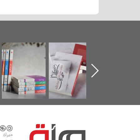
ماة الباب الأخير":
تصنيف موضوعي
"مرآة البحرين"
«
لإصدار الأول عن
للوثائق البريطانية
تصدر حصاد
اعتصام الدراز
يقدمه «مركز أوال»
الساحات 2019
ع
وأحداث ساحة
في سلسلة من 5
لفداء لمركز أوال
كتب
دراسات والتوثيق
«مرآة 