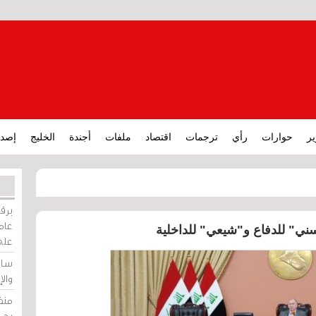
ير
حوارات
رأي
ترجمات
اقتصاد
ملفات
أجندة
الخليج
إصدا
برقي
عامة
سني" للدفاع و"شيعي" للداخلية
على
ساو
وال
منظ
بحر