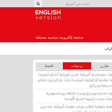
English Version
صحيفة إلكترونية سياسية مستقلة
رات
تقارير
ترجمات
اقتصاد
ات دبلوماسية أمريكية: الحرب الإيرانية أدت إلى تصورات
 مفادها أن الولايات المتحدة تخلت عن البحرين للتركيز
 حماية إسرائيل
ث تشاينا مورنينغ بوست: الخلاف بين السعودية
إمارات يهدد بتمزيق الشرق الأوسط
مة حقوقية تطالب بفرض عقوبات أمريكية على وزير
يني بسبب تعذيب المعتقلين