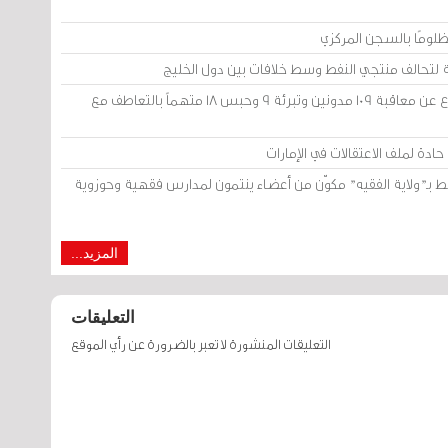
لومًا بالسجن المركزي
 لتحالف منتجي النفط وسط خلافات بين دول الخليج
محكمة «أمن الدولة» في الكويت: الامتناع عن معاقبة 109 مدونين وتبرئة 9 وحبس 18 متهماً بالتعاطف مع
ادة لملف الاعتقالات في الإمارات
ط بـ"ولاية الفقيه" مكوّن من أعضاء ينتمون لمدارس فقهية وحوزوية
المزيد...
التعليقات
التعليقات المنشورة لا تعبر بالضرورة عن رأي الموقع