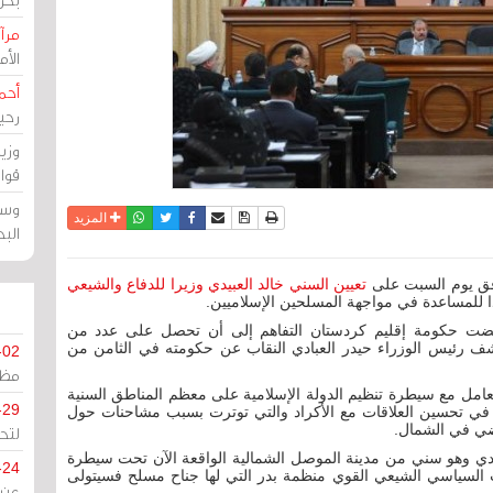
مرآة
الأ
أحم
رحي
وزي
قوا
وسط
نسخة للطباعة
حفظ الموضوع
فيسبوك
تويتر
أرسل الى صديق
واتساب
المزيد
الب
وافق يوم السبت على
تعيين السني خالد العبيدي وزيرا للدفاع والشيعي
 للمساعدة في مواجهة المسلحين الإسلاميين.
رفضت حكومة إقليم كردستان التفاهم إلى أن تحصل على عدد من
شف رئيس الوزراء حيدر العبادي النقاب عن حكومته في الثامن من
-02
مظل
تعامل مع سيطرة تنظيم الدولة الإسلامية على معظم المناطق السنية
-29
ا في تحسين العلاقات مع الأكراد والتي توترت بسبب مشاحنات حول
ضي في الشمال.
لتح
بيدي وهو سني من مدينة الموصل الشمالية الواقعة الآن تحت سيطرة
-24
حزب السياسي الشيعي القوي منظمة بدر التي لها جناح مسلح فسيتولى