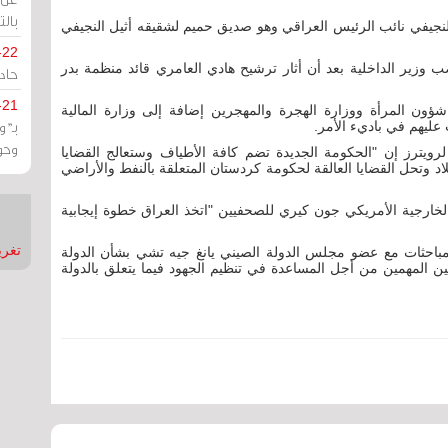
بالت
لنجيفي نائب الرئيس العراقي وهو صديق حميم لشقيقه أثيل النجيفي
-22
زير الداخلية بعد أن أثار ترشيح هادي العامري قائد منظمة بدر
حادة
-21
ؤون المرأة ووزارة الهجرة والمهجرين إضافة إلى وزارة المالية
بـ"
عليهم في باديء الأمر.
وحو
لرويترز إن "الحكومة الجديدة تضم كافة الأطياف وستعالج القضايا
اد وتحل القضايا العالقة لحكومة كردستان المتعلقة بالنفط والأراضي
الخارجية الأمريكي جون كيري للصحفيين "اتخذ العراق خطوة إيجابية
تغريدات
ثات مع عضو مجلس الدولة الصيني يانغ جيه تشي بشأن الدولة
 المهمين من أجل المساعدة في تنظيم الجهود فيما يتعلق بالدولة