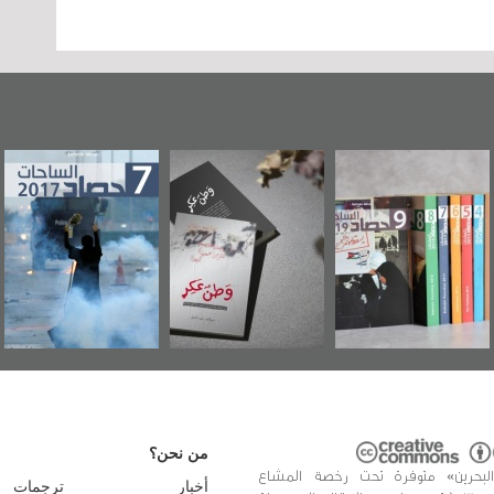
وطن عكر» رواية
حصاد 2017
عاشوراء البحرين...
جديدة لمعتقل
ويكيليكس السفارة
سكري تصدر عن
الأمريكية
«مرآة البحرين»
من نحن؟
البحرين» متوفرة تحت رخصة المشاع
أخبار
ترجمات