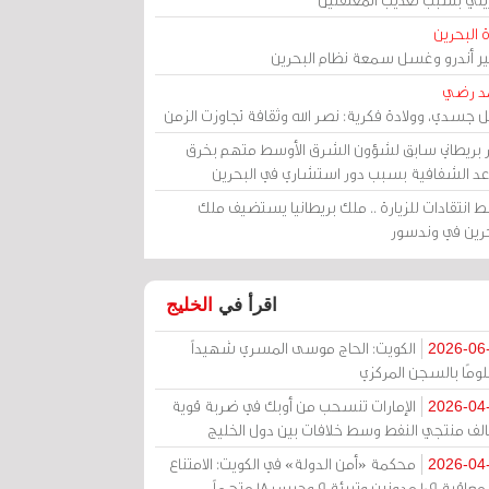
 البحرين
مير أندرو وغسل سمعة نظام البحرين
د رضي
ل جسدي، وولادة فكرية: نصر الله وثقافة تجاوزت الزمن
ر بريطاني سابق لشؤون الشرق الأوسط متهم بخرق
عد الشفافية بسبب دور استشاري في البحرين
 انتقادات للزيارة .. ملك بريطانيا يستضيف ملك
حرين في وندسور
اقرأ في
الخليج
الكويت: الحاج موسى المسري شهيداً
2026-06
ومًا بالسجن المركزي
الإمارات تنسحب من أوبك في ضربة قوية
2026-04
الف منتجي النفط وسط خلافات بين دول الخليج
محكمة «أمن الدولة» في الكويت: الامتناع
2026-04
عن معاقبة 109 مدونين وتبرئة 9 وحبس 18 متهماً