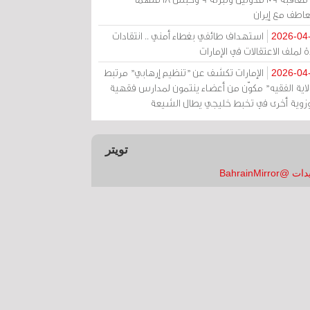
عاطف مع إيران
استهداف طائفي بغطاء أمني .. انتقادات
2026-04
 لملف الاعتقالات في الإمارات
الإمارات تكشف عن "تنظيم إرهابي" مرتبط
2026-04
ولاية الفقيه" مكوّن من أعضاء ينتمون لمدارس فقهية
زوية أخرى في تخبط خليجي يطال الشيعة
تويتر
 @BahrainMirror