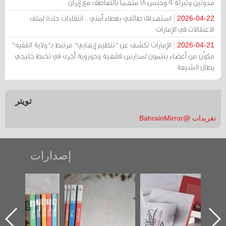
مدونين وتبرئة 9 وحبس 18 متهماً بالتعاطف مع إيران
استهداف طائفي بغطاء أمني .. انتقادات حادة لملف
2026-04-22
الاعتقالات في الإمارات
الإمارات تكشف عن "تنظيم إرهابي" مرتبط بـ"ولاية الفقيه"
2026-04-21
مكوّن من أعضاء ينتمون لمدارس فقهية وحوزوية أخرى في تخبط خليجي
يطال الشيعة
تويتر
تغريدات @BahrainMirror
إصدارات
"حماة الباب الأخير":
تصنيف موضوعي
"مرآة البحرين"
الإصدار الأول عن
للوثائق البريطانية
تصدر حصاد
اعتصام الدراز
يقدمه «مركز أوال»
الساحات 2019
ه
وأحداث ساحة
في سلسلة من 5