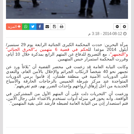
نسخة للطباعة
حفظ الموضوع
فيسبوك
تويتر
أرسل الى صديق
واتساب
المزيد
2014-08-12 - 3:18 م
مرآة البحرين: حددت المحكمة الكبرى الجنائية الرابعة يوم 29 سبتمبر/
أيلول 2014 موعدا لل
حكم في قضية 6 متهمين بـ"الحرق الجنائي"
و"التجمهر"
، مع التصريح للدفاع عن المتهم الرابع بمذكرة خلال 10 أيام،
وقررت المحكمة استمرار حبس المتهمين.
وكانت النيابة العامة قد زعمت في محضر القضية أن "بلاغاً ورد عن
تجمهر نحو 40 شخصاً لارتكاب الجرائم والإخلال بالأمن العام، والتعدي
على الدوريات الأمنية في منطقة طشان، إذ قاموا برمي الدوريات
المتواجدة عند مركز شرطة الخميس بالزجاجات الحارقة والأسياخ
الحديدية من أجل إزهاق أرواحهم وإحداث الضرر بهم، فتم تفريقهم".
وزعمت أن "التحريات دلت على أن المتهم الأول من المشتركين في
الواقعة، وأنه يحوز في منزله أدوات تستخدم بالاعتداء على رجال الأمن،
فتم استصدار إذن من النيابة العامة لضبطه فأرشد على بقية المتهمين".