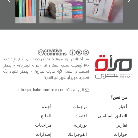
الفداء لمركز أوال
كتب
للدراسات والتوثيق
«مرآة البحرين» متوفرة تحت رخصة المشاع الإبداعي،
3.0 (يتوجب نسب المقال الى «مراة البحرين» - يحظر
استخدام العمل لأية غايات تجارية - يُحظر القيام بأي
تعديل، تحوير أو تغيير في النص)
للمراسلات: editor [at] bahrainmirror.com
من نحن؟
أخبار
ترجمات
أجندة
التعليق السياسي
اقتصاد
الخليج
تقارير
بورتريه
مراجعات
حوارات
انفوجرافك
إصدارات