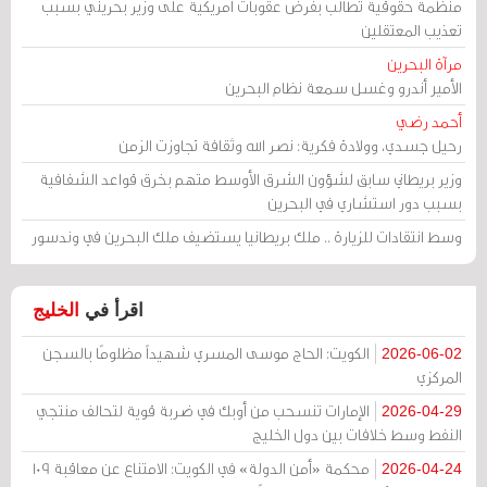
منظمة حقوقية تطالب بفرض عقوبات أمريكية على وزير بحريني بسبب
تعذيب المعتقلين
مرآة البحرين
الأمير أندرو وغسل سمعة نظام البحرين
أحمد رضي
رحيل جسدي، وولادة فكرية: نصر الله وثقافة تجاوزت الزمن
وزير بريطاني سابق لشؤون الشرق الأوسط متهم بخرق قواعد الشفافية
بسبب دور استشاري في البحرين
وسط انتقادات للزيارة .. ملك بريطانيا يستضيف ملك البحرين في وندسور
اقرأ في
الخليج
الكويت: الحاج موسى المسري شهيداً مظلومًا بالسجن
2026-06-02
المركزي
الإمارات تنسحب من أوبك في ضربة قوية لتحالف منتجي
2026-04-29
النفط وسط خلافات بين دول الخليج
محكمة «أمن الدولة» في الكويت: الامتناع عن معاقبة 109
2026-04-24