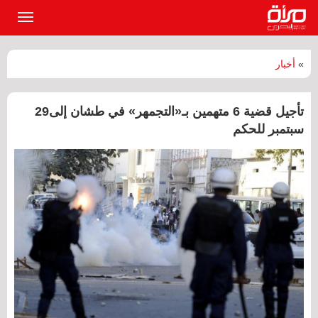
القائمة
الرئيسي
»
أخبار
تأجيل قضية 6 متهمين بـ«التجمهر» في طشان إلى29
سبتمبر للحكم