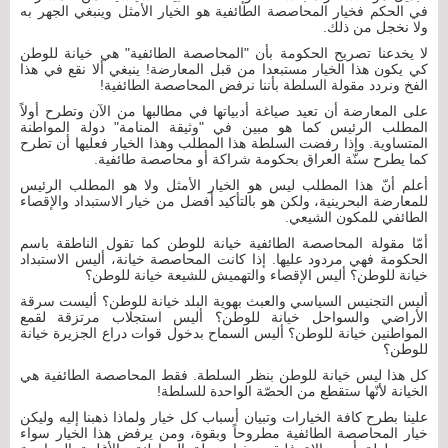
في الحكم فخيار المحاصصة الطائفية هو الخيار الأمثل وينبغي الجهر به
ولا نخجل من ذلك.
لا يخدعنا تصريح الحكومة بأن "المحاصصة الطائفية" هي خيانة للوطن
كي يكون هذا الخيار مستبعدا من قبل المعارضة! ينبغي ألا نقع في هذا
الفخ ونردد مقولة السلطة بأننا نرفض المحاصصة الطائفية!
على المعارضة أن تعيد صياغة أدبياتها في مطالبها من الآن وتطرح أولاً
المطلب الرئيس كما هو مبين في "وثيقة المنامة" دولة المواطنة
المتساوية. وإذا رفضت السلطة هذا المطلب وهذا الخيار فعليها أن تطرح
كما يطرح سنّة العراق بحكومة شراكة أو محاصصة طائفية.
أعلم أنّ هذا المطلب ليس هو الخيار الأمثل ولا هو المطلب الرئيس
للمعارضة البحرينية، ولكن هو بالتأكيد أفضل من خيار الاستبداد والإقصاء
الطائفي للمكون الشيعي.
أمّا مقولة المحاصصة الطائفية خيانة للوطن كما تقول الناطقة باسم
الحكومة فهي مردود عليها. إذا كانت المحاصصة خيانة، أليس الاستبداد
خيانة للوطن؟ أليس الإقصاء والتهميش للشيعة خيانة للوطن؟
أليس التجنيس السياسي والعبث بهوية البلد خيانة للوطن؟ أليست سرقة
الأراضي والسواحل خيانة للوطن؟ أليس استجلاب مرتزقة لقمع
المواطنين خيانة للوطن؟ أليس السماح بدخول قوات دراع الجزيرة خيانة
للوطن؟
كل هذا ليس خيانة للوطن بنظر السلطة. فقط المحاصصة الطائفية هي
الخيانة لأنّها ستقطع من الحصّة الواحدة للسلطة!
علينا بطرح كافة الخيارات وتبيان أسباب كل خيار ولماذا ذهبنا إليه وليكن
خيار المحاصصة الطائفية مطروحاً وبقوة، ومن يرفض هذا الخيار سواء