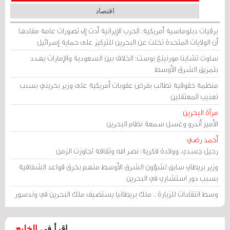
اقتصاد
برقيات دبلوماسية أمريكية: الحرب الإيرانية أدت إلى تصورات عامة مفادها
أن الولايات المتحدة تخلت عن البحرين للتركيز على حماية إسرائيل
ساوث تشاينا مورنينغ بوست: الخلاف بين السعودية والإمارات يهدد
بتمزيق الشرق الأوسط
منظمة حقوقية تطالب بفرض عقوبات أمريكية على وزير بحريني بسبب
تعذيب المعتقلين
مرآة البحرين
الأمير أندرو وغسل سمعة نظام البحرين
أحمد رضي
رحيل جسدي، وولادة فكرية: نصر الله وثقافة تجاوزت الزمن
وزير بريطاني سابق لشؤون الشرق الأوسط متهم بخرق قواعد الشفافية
بسبب دور استشاري في البحرين
وسط انتقادات للزيارة .. ملك بريطانيا يستضيف ملك البحرين في وندسور
اقرأ في
الخليج