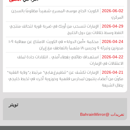
الكويت: الحاج موسى المسري شهيداً مظلومًا بالسجن
2026-06-02
المركزي
الإمارات تنسحب من أوبك في ضربة قوية لتحالف منتجي
2026-04-29
النفط وسط خلافات بين دول الخليج
محكمة «أمن الدولة» في الكويت: الامتناع عن معاقبة 109
2026-04-24
مدونين وتبرئة 9 وحبس 18 متهماً بالتعاطف مع إيران
استهداف طائفي بغطاء أمني .. انتقادات حادة لملف
2026-04-22
الاعتقالات في الإمارات
الإمارات تكشف عن "تنظيم إرهابي" مرتبط بـ"ولاية الفقيه"
2026-04-21
مكوّن من أعضاء ينتمون لمدارس فقهية وحوزوية أخرى في تخبط خليجي
يطال الشيعة
تويتر
تغريدات @BahrainMirror