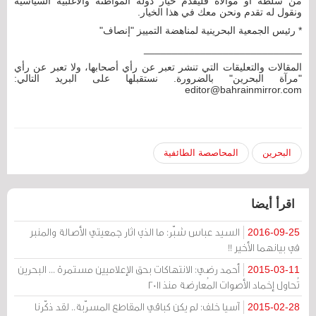
من سلطة أو موالاة فليقدم خيار دولة المواطنة والأغلبية السياسية
ونقول له تقدم ونحن معك في هذا الخيار.
* رئيس الجمعية البحرينية لمناهضة التمييز "إنصاف"
____________________________
المقالات والتعليقات التي تنشر تعبر عن رأي أصحابها، ولا تعبر عن رأي
"مرآة البحرين" بالضرورة. نستقبلها على البريد التالي:
editor@bahrainmirror.com
البحرين
المحاصصة الطائفية
اقرأ أيضا
السيد عباس شبّر: ما الذي اثار جمعيتي الأصالة والمنبر
2016-09-25
في بيانهما الأخير !!
أحمد رضي: الانتهاكات بحق الإعلاميين مستمرة ... البحرين
2015-03-11
تُحاول إخماد الأصوات المُعارضة منذ 2011
آسيا خلف: لم يكن كباقي المقاطع المسرّبة.. لقد ذكّرنا
2015-02-28