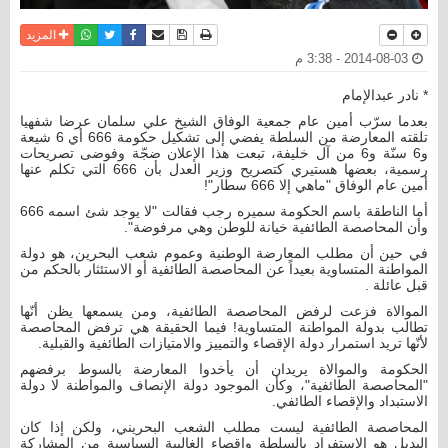
نسخة للطباعة
حفظ الموضوع
فيسبوك
تويتر
أرسل الى صديق
واتساب
المزيد
2014-08-03 - 3:38 م
* نادر عبدالإمام
بعدما سرّب أمين عام جمعية الوفاق الشيخ علي سلمان عرضا شفهيا
تلقته المعارضة من السلطة يفضي إلى تشكيل حكومة 666 أي 6 شيعة
و6 سنّة و6 من آل خليفة، تبعت هذا الإعلان ضجّة وفوضى تصريحات
رسمية، بعضها هستيري كتصريح وزير العدل بأن 666 التي تكلم عنها
أمين عام الوفاق "ماهي إلا 666 سطار"!
أما الناطقة باسم الحكومة سميره رجب فقالت "لا يوجد شئ اسمه 666
وأن المحاصصة الطائفية خيانة للوطن وهي مرفوضة".
في حين أن مطلب المعارضة الوطنية وعموم شعب البحرين، هو دولة
المواطنة المتساوية بعيداً عن المحاصصة الطائفية أو الاستئثار بالحكم من
قبل عائلة .
الموالاة فزعت لرفض المحاصصة الطائفية، ومن يسمعها يظن أنّها
تطالب بدولة المواطنة المتساوية! فيما الحقيقة هي ترفض المحاصصة
لأنّها تريد استمرار دولة الإقصاء والتمييز والامتيازات الطائفية والقبلية.
الحكومة والموالاة يريدان أن يأخدوا المعارضة بالسوط برفضهم
"المحاصصة الطائفية"، وكأن الموجود دولة الإنصاف والمواطنة لا دولة
الاستبداد والإقصاء الطائفي.
المحاصصة الطائفية ليست مطلب الشعب البحريني، ولكن إذا كان
البديل هو الاستفراد بالسلطة وإقصاء الغالبية السياسية من المشاركة