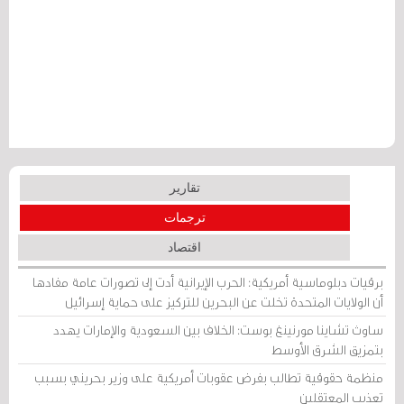
تقارير
ترجمات
اقتصاد
برقيات دبلوماسية أمريكية: الحرب الإيرانية أدت إلى تصورات عامة مفادها
أن الولايات المتحدة تخلت عن البحرين للتركيز على حماية إسرائيل
ساوث تشاينا مورنينغ بوست: الخلاف بين السعودية والإمارات يهدد
بتمزيق الشرق الأوسط
منظمة حقوقية تطالب بفرض عقوبات أمريكية على وزير بحريني بسبب
تعذيب المعتقلين