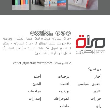
للدراسات والتوثيق
«مرآة البحرين» متوفرة تحت رخصة المشاع الإبداعي،
3.0 (يتوجب نسب المقال الى «مراة البحرين» - يحظر
استخدام العمل لأية غايات تجارية - يُحظر القيام بأي
تعديل، تحوير أو تغيير في النص)
للمراسلات: editor [at] bahrainmirror.com
من نحن؟
أخبار
ترجمات
أجندة
التعليق السياسي
اقتصاد
الخليج
تقارير
بورتريه
مراجعات
حوارات
انفوجرافك
إصدارات
رأي
ملفات