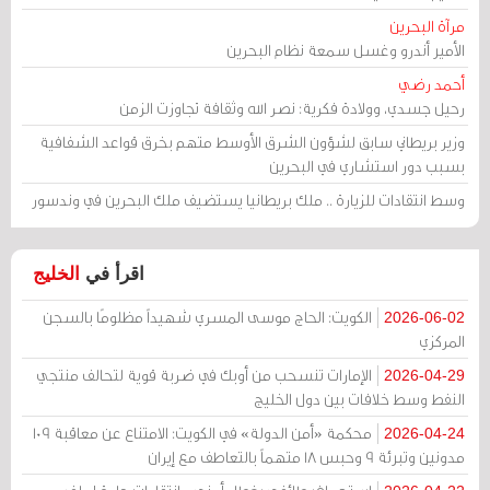
مرآة البحرين
الأمير أندرو وغسل سمعة نظام البحرين
أحمد رضي
رحيل جسدي، وولادة فكرية: نصر الله وثقافة تجاوزت الزمن
وزير بريطاني سابق لشؤون الشرق الأوسط متهم بخرق قواعد الشفافية
بسبب دور استشاري في البحرين
وسط انتقادات للزيارة .. ملك بريطانيا يستضيف ملك البحرين في وندسور
اقرأ في
الخليج
الكويت: الحاج موسى المسري شهيداً مظلومًا بالسجن
2026-06-02
المركزي
الإمارات تنسحب من أوبك في ضربة قوية لتحالف منتجي
2026-04-29
النفط وسط خلافات بين دول الخليج
محكمة «أمن الدولة» في الكويت: الامتناع عن معاقبة 109
2026-04-24
مدونين وتبرئة 9 وحبس 18 متهماً بالتعاطف مع إيران