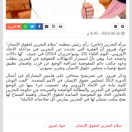
نسخة للطباعة
حفظ الموضوع
فيسبوك
تويتر
أرسل الى صديق
واتساب
المزيد
2014-06-10 - 8:45 م
مرآة البحرين (خاص): رأى رئيس منظمة "سلام البحرين لحقوق الإنسان"
جواد فيروز أنّ الفقرة التي تحدثت عن البحرين في مداخلة الاتحاد
الأوروبي، اليوم الثلثاء (10 يونيو/حزيران 2014) في جنيف، "لها دلالات
واضحة جدا، وهي بأنَّ استمرار الانتهاكات الحقوقية في البحرين يتطلب
وجود مكتب دائم للمفوضية لمراقبة الوضع عن قرب ولضمان تطبيق
جميع توصيات مجلس حقوق الانسان وتقرير بسيوني".
وذكر فيروز، في تصريصح صحافي على هامش المشاركة في أعمال
الدورة الـ26 لمجلس حقوق الإنسان في الأمم المتحدة، "ألقت اليونان
كلمة نيابة عن الاتحاد الأوروبي وقد خصصت جزء منها عن الوضع
الحقوقي في البحرين والمطالبة الواضحة والصريحة من حكومة البحرين
بالتعاون الجاد مع المفوضية السامية لحقوق الإنسان وأهمية السماح لها
بفتح مكتب تمثيلي لها في البحرين يمارس كل صلاحياته الكاملة".
سلام البحرين لحقوق الإنسان
جواد فيروز