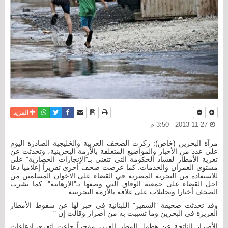
نسخة للطباعة
حفظ الموضوع
فيسبوك
تويتر
أرسل الى صديق
واتساب
المزيد
2013-11-27 - 3:50 م
مرآة البحرين (خاص): ركزت الصحف العربية والخليجية الصادرة اليوم
على عدد من الأخبار والمواضيع المتعلقة بالأزمة البحرينية، وتحدثت عن
تعرية الأمطار لفساد الحكومة التي تتغنى بـ"الإنجازات الحضارية" على
مستوى العمران والخدمات. كما عرضت صحف أخرى تقريراً إعلاميا دعا
للاستفادة من التجربة المصرية في القضاء على الاخوان المسلمين من
اجل القضاء على جمعية الوفاق التي وصفها بـ"الإرهابية". كما نشرت
الصحف أخبارا وتحليلات على علاقة بالأزمة البحرينية.
وقد تحدثت صحيفة "السفير" اللبنانية في خبر لها عن سقوط الأمطار
الغزيرة في البحرين وما تسببت به من أضرار وقالت إن "
الأضرار الناتجة عن هطول المطر الغزير مؤخراً جاءت لتعري ادعاءات