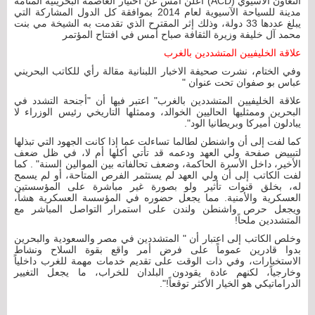
التعاون الآسيوي (ACD) اعلن أمس عن اختيار العاصمة البحرينية المنامة
مدينة للسياحة الآسيوية لعام 2014 بموافقة كل الدول المشاركة التي
يبلغ عددها 33 دولة، وذلك إثر المقترح الذي تقدمت به الشيخة مي بنت
محمد آل خليفة وزيرة الثقافة صباح أمس في افتتاح المؤتمر
علاقة الخليفيين المتشددين بالغرب
وفي الختام، نشرت صحيفة الاخبار اللبنانية مقالة رأي للكاتب البحريني
عباس بو صفوان تحت عنوان "
علاقة الخليفيين المتشددين بالغرب" اعتبر فيها أن "أجنحة التشدد في
البحرين وممثليها الحاليين الخوالد، وممثلها التاريخي رئيس الوزراء لا
يبادلون أميركا وبريطانيا الود".
كما لفت إلى أن واشنطن لطالما تساءلت عما إذا كانت الجهود التي تبذلها
لتبييض صفحة ولي العهد ودعمه قد تأتي أكلها أم لا، في ظل ضعف
الأخير، داخل الأسرة الحاكمة، وضعف تحالفاته بين الموالين السنة" . كما
لفت الكاتب إلى أن ولي العهد لم يستثمر الفرص المتاحة، أو لم يسمح
له، بخلق قنوات تأثير ولو بصورة غير مباشرة على المؤسستين
العسكرية والأمنية. مما يجعل حضوره في المؤسسة العسكرية هشاً،
ويجعل حرص واشنطن ولندن على استمرار التواصل المباشر مع
المتشددين ملحاً!
وخلص الكاتب إلى اعتبار أن " المتشددين في مصر والسعودية والبحرين
بدوا قادرين عموماً على فرض أمر واقع بقوة السلاح ونشاط
الاستخبارات، وفي ذات الوقت على تقديم خدمات مهمة للغرب داخلياً
وخارجياً، لكنهم عادة يقودون البلدان للخراب، ما يجعل التغيير
الدراماتيكي هو الخيار الأكثر توقعاً!".