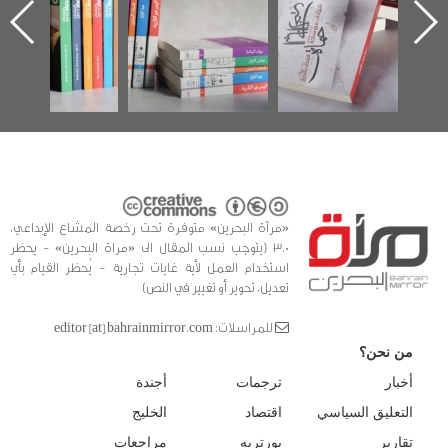
يقدمه «مركز أوال»
الساحات 2019
عسكري تصدر ع
في سلسلة من 5
«مرآة البحرين
ل
كتب
يق
«مرآة البحرين» متوفرة تحت رخصة المشاع الإبداعي،
3.0 (يتوجب نسب المقال الى «مراة البحرين» - يحظر
استخدام العمل لأية غايات تجارية - يُحظر القيام بأي
تعديل، تحوير أو تغيير في النص)
للمراسلات: editor [at] bahrainmirror.com
من نحن؟
أخبار
ترجمات
أجندة
التعليق السياسي
اقتصاد
الخليج
تقارير
بورتريه
مراجعات