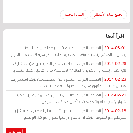
تجمع مياه الأمطار
البنى التحتية
اقرأ أيضا
الصحف العربية: صدامات بين محتجين والشرطة...
2014-03-01
والديوان الملكي يشترط وقف العنف وخطابات الكراهية لاستكمال الحوار
الصحف العربية: الداخلية تحذر البحرينيين من المشاركة
2014-02-26
في القتال بسوريا.. وتقرير لـ"الوفاق" لمناسبة مرور عامين على بسيوني
الصحف العربية: حشود من المعتصمين تؤكد استمرارها
2014-02-23
في المطالبة بالحقوق وحمد يلتقي ولي العهد البريطاني
الصحف العربية: خالد المالود يتوعد المعارضين بـ"حرب
2014-02-20
شوارع"...وإعدام و6 مؤبدات وتأجيل محاكمة المرزوق
الصحف العربية :السجن 15 سنة لمتهم بمحاولة قتل
2014-02-18
شرطي ...والحكومة تؤكد ان لا جدول زمنياً لـحوار التوافق الوطني
المزيد...