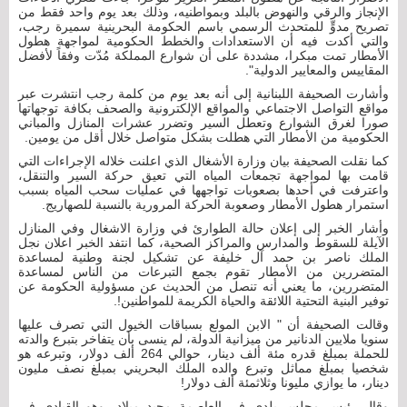
الإنجاز والرقي والنهوض بالبلد وبمواطنيه، وذلك بعد يوم واحد فقط من
تصريح مدوٍّ للمتحدث الرسمي باسم الحكومة البحرينية سميرة رجب،
والتي أكدت فيه أن الاستعدادات والخطط الحكومية لمواجهة هطول
الأمطار تمت مبكرا، مشددة على أن شوارع المملكة مُدّت وفقاً لأفضل
المقاييس والمعايير الدولية".
وأشارت الصحيفة اللبنانية إلى أنه بعد يوم من كلمة رجب انتشرت عبر
مواقع التواصل الاجتماعي والمواقع الإلكترونية والصحف بكافة توجهاتها
صورا لغرق الشوارع وتعطل السير وتضرر عشرات المنازل والمباني
الحكومية من الأمطار التي هطلت بشكل متواصل خلال أقل من يومين.
كما نقلت الصحيفة بيان وزارة الأشغال الذي اعلنت خلاله الإجراءات التي
قامت بها لمواجهة تجمعات المياه التي تعيق حركة السير والتنقل،
واعترفت في أحدها بصعوبات تواجهها في عمليات سحب المياه بسبب
استمرار هطول الأمطار وصعوبة الحركة المرورية بالنسبة للصهاريج.
وأشار الخبر إلى إعلان حالة الطوارئ في وزارة الاشغال وفي المنازل
الآيلة للسقوط والمدارس والمراكز الصحية، كما انتفد الخبر اعلان نجل
الملك ناصر بن حمد آل خليفة عن تشكيل لجنة وطنية لمساعدة
المتضررين من الأمطار تقوم بجمع التبرعات من الناس لمساعدة
المتضررين، ما يعني أنه تنصل من الحديث عن مسؤولية الحكومة عن
توفير البنية التحتية اللائقة والحياة الكريمة للمواطنين!.
وقالت الصحيفة أن " الابن المولع بسباقات الخيول التي تصرف عليها
سنويا ملايين الدنانير من ميزانية الدولة، لم ينسى بأن يتفاخر بتبرع والدته
للحملة بمبلغ قدره مئة ألف دينار، حوالي 264 ألف دولار، وتبرعه هو
شخصيا بمبلغ مماثل وتبرع والده الملك البحريني بمبلغ نصف مليون
دينار، ما يوازي مليونا وثلاثمئة ألف دولار!
وقال رئيس مجلس بلدي في العاصمة مجيد ميلاد، وهو القيادي في