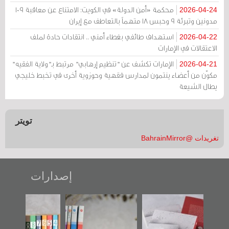
محكمة «أمن الدولة» في الكويت: الامتناع عن معاقبة 109
2026-04-24
مدونين وتبرئة 9 وحبس 18 متهماً بالتعاطف مع إيران
استهداف طائفي بغطاء أمني .. انتقادات حادة لملف
2026-04-22
الاعتقالات في الإمارات
الإمارات تكشف عن "تنظيم إرهابي" مرتبط بـ"ولاية الفقيه"
2026-04-21
مكوّن من أعضاء ينتمون لمدارس فقهية وحوزوية أخرى في تخبط خليجي
يطال الشيعة
تويتر
تغريدات @BahrainMirror
إصدارات
":
تصنيف موضوعي
"مرآة البحرين"
«وطن عكر» روا
ن
للوثائق البريطانية
تصدر حصاد
جديدة لمعتقل