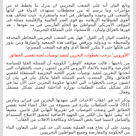
وتابع البيان أنه على الشعب البحريني ان يدرك ما يخطط له من
مؤامرات وما يرسم له من مخططات تستهدف الدولة في كيانها
والشعب في وجوده والمواطن في أمنه واستقراره، حيث تتحالف هذه
القوى الشيطانية الإرهابية مع قوى الشر العالمية والإقليمية ممثلة فى
الموقف الأمريكي المتواطئ مع الحلم الفارسي فى مد نفوذها ـ بعد
فوزها بالعراق ولبنان ـ للاستحواذ على المملكة البحرينية!.
وخلصت البيان إلى القول " فهل يعي الشعب البحريني المخاطر المحدقة
والمحيطة به وبدولته ويرفض مواقف هذه الجمعية وأنصارها ومن يدور
في فلكها حتى لا يتكرر الخطأ الذي وقع فيه الشعب المصري!
"الأوروبي" يرحب بخطوات البحرين لتنفيذ توصيات لجنة تقصي الحقائق
من ناحيتها ، قالت صحيفة "الوطن" الكويتية أن الممثلة العليا للسياسة
الخارجية والامنية بالاتحاد الاوروبي كاثرين اشتون رحبت بالخطوات التي
اتخذتها البحرين لتنفيذ توصيات تقرير اللجنة البحرينية المستقلة لتقصي
الحقائق. وقال المتحدث باسم الممثلة العليا مايكل مان في بيان أن
اشتون ترحب بالخطوات التي اتخذتها حكومة البحرين حتى الآن بما في
ذلك تشكيل مكتب التظلمات بوزارة الداخلية لتعمل بشكل مستقل
وفعال.
وذكر انه في اعقاب الاحداث التي شهدتها البحرين في فبراير ومارس
2011 قامت السلطات ببادرة غير مسبوقة من خلال انشاء لجنة تقصي
الحقائق التي وضعت التوصيات في تقريرها النهائي قبل عامين. مضيفاً
انه "يبقى عليها بذل الكثير من الجهود الاضافية لتحقيق الاصلاح المستدام
والشامل لاسيما فيما يخص المساءلة ومكافحة الافلات من العقاب"
وشدد على أن نجاح هذه العملية يعتمد الى حد كبير على التعاون البناء
بين الحكومة والمعارضة وجميع المواطنين البحرينيين.