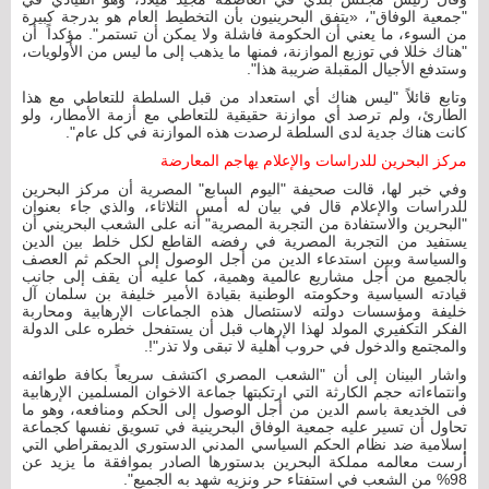
"جمعية الوفاق"، «يتفق البحرينيون بأن التخطيط العام هو بدرجة كبيرة
من السوء، ما يعني أن الحكومة فاشلة ولا يمكن أن تستمر". مؤكداً أن
"هناك خللا في توزيع الموازنة، فمنها ما يذهب إلى ما ليس من الأولويات،
وستدفع الأجيال المقبلة ضريبة هذا".
وتابع قائلاً "ليس هناك أي استعداد من قبل السلطة للتعاطي مع هذا
الطارئ، ولم ترصد أي موازنة حقيقية للتعاطي مع أزمة الأمطار، ولو
كانت هناك جدية لدى السلطة لرصدت هذه الموازنة في كل عام".
مركز البحرين للدراسات والإعلام يهاجم المعارضة
وفي خبر لها، قالت صحيفة "اليوم السابع" المصرية أن مركز البحرين
للدراسات والإعلام قال في بيان له أمس الثلاثاء، والذي جاء بعنوان
"البحرين والاستفادة من التجربة المصرية" أنه على الشعب البحريني أن
يستفيد من التجربة المصرية في رفضه القاطع لكل خلط بين الدين
والسياسة وبين استدعاء الدين من أجل الوصول إلى الحكم ثم العصف
بالجميع من أجل مشاريع عالمية وهمية، كما عليه أن يقف إلى جانب
قيادته السياسية وحكومته الوطنية بقيادة الأمير خليفة بن سلمان آل
خليفة ومؤسسات دولته لاستئصال هذه الجماعات الإرهابية ومحاربة
الفكر التكفيري المولد لهذا الإرهاب قبل أن يستفحل خطره على الدولة
والمجتمع والدخول في حروب أهلية لا تبقى ولا تذر"!.
واشار البينان إلى أن "الشعب المصري اكتشف سريعاً بكافة طوائفه
وانتماءاته حجم الكارثة التي ارتكبتها جماعة الاخوان المسلمين الإرهابية
فى الخديعة باسم الدين من أجل الوصول إلى الحكم ومنافعه، وهو ما
تحاول أن تسير عليه جمعية الوفاق البحرينية في تسويق نفسها كجماعة
إسلامية ضد نظام الحكم السياسي المدني الدستوري الديمقراطي التي
أرست معالمه مملكة البحرين بدستورها الصادر بموافقة ما يزيد عن
98% من الشعب في استفتاء حر ونزيه شهد به الجميع".