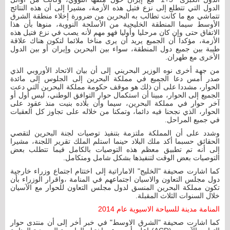
الدول التي تتطلع إلى نزع فتيل هذه الأزمة، مشيرا إلى أن هذه النتائج
تتماشي مع ما كانت تطالب به البحرين من ضرورة إخلاء منطقة الشرق
الأوسط سيما المنطقة الخليجية من الأسلحة النووية، منوها بأن هذا
الاتفاق حتى وإن كان مرحليا وأوليا فهو مهم لأنه يصب في نزع فتيل هذه
الأزمة، مؤكدا أن الجميع يريد أن يرى مناخا ملائما لتكون هناك علاقة
طيبة بين جميع دول المنطقة، سواء بين البحرين وإيران أو بين الدول
الأخرى مع طهران.
من جهة أخرى نوه الوزير البحريني إلى أن بيان الاتحاد الأوروبي الذي
صدر أمس دعا الجميع في مملكة البحرين إلى الجلوس إلى مائدة
الحوار، مشددا على أن ذلك هو موقف حكومة مملكة البحرين التي دعت
الجميع إلى الحوار، مبينا أن استكمال حوار التوافق الوطني، ليس أول أو
آخر حوار في مملكة البحرين، سيما وأن بلاده بنيت منذ عقود على
الحوار، الذي نجحنا فيه دائما، وتمكنا من خلاله على تجاوز كل العقبات
في جميع المراحل.
وشدد على أن المملكة ملتزمة بتنفيذ توصيات لجنة البحرين لتقصي
الحقائق حسبما أكد ملك البلاد حينما استلم الملك تقرير اللجنة، مشيرا
إلى أنه تم تطبيق معظم هذه التوصيات بالكامل فيما تتطلب بعض
التوصيات بعض الوقت لتنفيذها بشكل شامل ومتكامل.
كما اشارت صحيفة "الخليج" الاماراتية إلى اختتام اجتماع وزراء خارجية
دول مجلس التعاون والاسيان اجتماعهم في المنامة ،واقرار الوزراء بأن
تكون مملكة البحرين المنسق لدول مجلس التعاون للحوار مع الآسيان
خلال السنوات الثلاث المقبلة.
المنامة مدينة للسياحة الاسيوية عام 2014
كما اشارت صحيفة "الشرق الاوسط" في خبر أخر إلى أن منتدى حوار