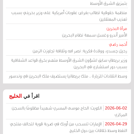
بتمزيق الشرق الأوسط
منظمة حقوقية تطالب بفرض عقوبات أمريكية على وزير بحريني بسبب
تعذيب المعتقلين
مرآة البحرين
الأمير أندرو وغسل سمعة نظام البحرين
أحمد رضي
رحيل جسدي، وولادة فكرية: نصر الله وثقافة تجاوزت الزمن
وزير بريطاني سابق لشؤون الشرق الأوسط متهم بخرق قواعد الشفافية
بسبب دور استشاري في البحرين
وسط انتقادات للزيارة .. ملك بريطانيا يستضيف ملك البحرين في وندسور
اقرأ في
الخليج
الكويت: الحاج موسى المسري شهيداً مظلومًا بالسجن
2026-06-02
المركزي
الإمارات تنسحب من أوبك في ضربة قوية لتحالف منتجي
2026-04-29
النفط وسط خلافات بين دول الخليج