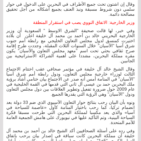
وقال إن اشتون تحث جميع الأطراف في البحرين على الدخول في حوار
سلمي دون شروط مسبقة ونبذ العنف بجميع أشكاله من أجل تحقيق
مصالحة دائمة.
وزير الخارجية: الاتفاق النووي يصب في استقرار المنطقة
وفي خبر، لها قالت صحيفة "الشرق الاوسط " السعودية أن وزير
الخارجية البحريني خالد بن أحمد بن محمد آل خليفة اعلن أن بلاده
اختيرت كمنسق لدول مجلس التعاون الخليجي مع رابطة أمم جنوب
شرق آسيا "الآسيان" خلال السنوات الثلاث المقبلة، وجددت طرح إقامة
صرح ثقافي بحثي تحت اسم "معهد مجلس التعاون والآسيان" يكون
مقره مملكة البحرين، مشددا على أهمية الشراكة الاستراتيجية بين
الجانبين.
وقال الشيخ خالد آل خليفة في مؤتمر صحافي عقب اختتام الاجتماع
الثالث لوزراء خارجية مجلس التعاون، ودول رابطة أمم شرق آسيا
"الآسيان" في المنامة أمس أنه صدر عن الاجتماع بيان ختامي أشاد برؤية
ملك البحرين حمد بن عيسى آل ثاني التي قدمها في القمة الخليجية في
عام 2009 حول ضرورة تفعيل وتطوير العلاقات بين دول مجلس التعاون
ودول "الآسيان" وهي الرؤية التي يقدرها الجميع.
ونوه بأن البيان رحب بنتائج حوار التعاون الآسيوي الذي ضم 33 دولة بعد
انضمام تركيا، كما رحب باختيار المنامة كأول «عاصمة للسياحة في
آسيا» والذي يعد مكسبا لمملكة البحرين التي طرحت مسبقا فكرة
السياحة البينية، وتم التأكيد عليها في نيويورك على هامش الجمعية العامة
للأمم المتحدة.
وفي رده على أسئلة الصحافيين أكد الشيخ خالد بن أحمد بن محمد آل
خليفة أن مملكة البحرين كانت سباقة في إصدار بيان يرحب باتفاق
الدول الكبرى "5+1" مع إيران حول ملفها النووي، وكانت من أوائل