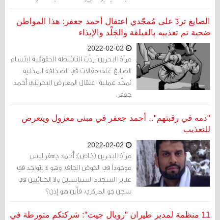
القضية باعتبارها القضية الأولى من نوعها منذ
انتخاب اللواء الإماراتي أحمد ناصر الريسي
الصايغ تردّ على مُمجّدي اعتقال أحمد جعفر: هذا المواطن
لرئاسة الإنتربول.
ضحية تم تعذيبه بالفيلقة والجَلْد والإيذاء
2022-02-02
مرآة البحرين: ردّت الناشطة الحقوقية ابتسام
الصايغ على مقالات في الصحافة المحلية
تمجّد عملية اعتقال المعارض البحريني أحمد
جعفر.
"دمه في رقبتهم".. أحمد جعفر في مبنى معزول ويتعرض
للتعذيب
2022-02-02
مرآة البحرين (خاص): أحمد جعفر ليس
موجوداً في الحوض الجاف، وهو لا يتواجد في
عنابر السجناء السياسيين ولا الجنائيين في
سجن جو المركزي، فأين هو إذن؟
11 منظمة لمدير طيران "رويال جيت": شركتكم متورطة في