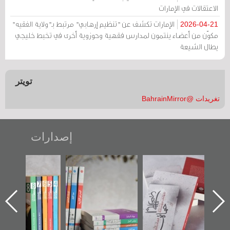
الاعتقالات في الإمارات
الإمارات تكشف عن "تنظيم إرهابي" مرتبط بـ"ولاية الفقيه"
2026-04-21
مكوّن من أعضاء ينتمون لمدارس فقهية وحوزوية أخرى في تخبط خليجي
يطال الشيعة
تويتر
تغريدات @BahrainMirror
إصدارات
ب الأخير":
تصنيف موضوعي
"مرآة البحرين"
«وطن عك
الأول عن
للوثائق البريطانية
تصدر حصاد
جديدة 
الدراز
يقدمه «مركز أوال»
الساحات 2019
عسكري ت
 ساحة
في سلسلة من 5
«مرآة ا
ركز أوال
كتب
والتوثيق