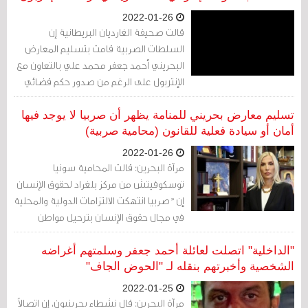
2022-01-26
قالت صحيفة الغارديان البريطانية إن
السلطات الصربية قامت بتسليم المعارض
البحريني أحمد جعفر محمد علي بالتعاون مع
الإنتربول على الرغم من صدور حكم قضائي
من المحكمة الأوروبية لحقوق الإنسان، وذلك
في أول اختبار للشرطة الدولية برئاسة ضابط
تسليم معارض بحريني للمنامة يظهر أن صربيا لا يوجد فيها
إماراتي رفيع.
أمان أو سيادة فعلية للقانون (محامية صربية)
2022-01-26
مرآة البحرين: قالت المحامية سونيا
توسكوفيتش من مركز بلغراد لحقوق الإنسان
إن "صربيا انتهكت الالتزامات الدولية والمحلية
في مجال حقوق الإنسان بترحيل مواطن
بحريني إلى وطنه على الرغم من الحكم
المؤقت الصادر عن المحكمة الأوروبية لحقوق
"الداخلية" اتصلت لعائلة أحمد جعفر وسلمتهم أغراضه
الإنسان.
الشخصية وأخبرتهم بنقله لـ "الحوض الجاف"
2022-01-25
مرآة البحرين: قال نشطاء بحرينيون، إن اتصالاً