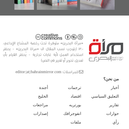
«مرآة البحرين» متوفرة تحت رخصة المشاع الإبداعي،
3.0 (يتوجب نسب المقال الى «مراة البحرين» - يحظر
استخدام العمل لأية غايات تجارية - يُحظر القيام بأي
تعديل، تحوير أو تغيير في النص)
للمراسلات: editor [at] bahrainmirror.com
من نحن؟
أخبار
ترجمات
أجندة
التعليق السياسي
اقتصاد
الخليج
تقارير
بورتريه
مراجعات
حوارات
انفوجرافك
إصدارات
رأي
ملفات