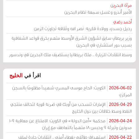
مرآة البحرين
الأمير أندرو وغسل سمعة نظام البحرين
أحمد رضي
رحيل جسدي، وولادة فكرية: نصر الله وثقافة تجاوزت الزمن
وزير بريطاني سابق لشؤون الشرق الأوسط متهم بخرق قواعد الشفافية
بسبب دور استشاري في البحرين
وسط انتقادات للزيارة .. ملك بريطانيا يستضيف ملك البحرين في وندسور
اقرأ في
الخليج
الكويت: الحاج موسى المسري شهيداً مظلومًا بالسجن
2026-06-02
المركزي
الإمارات تنسحب من أوبك في ضربة قوية لتحالف منتجي
2026-04-29
النفط وسط خلافات بين دول الخليج
محكمة «أمن الدولة» في الكويت: الامتناع عن معاقبة 109
2026-04-24
مدونين وتبرئة 9 وحبس 18 متهماً بالتعاطف مع إيران
استهداف طائفي بغطاء أمني .. انتقادات حادة لملف
2026-04-22