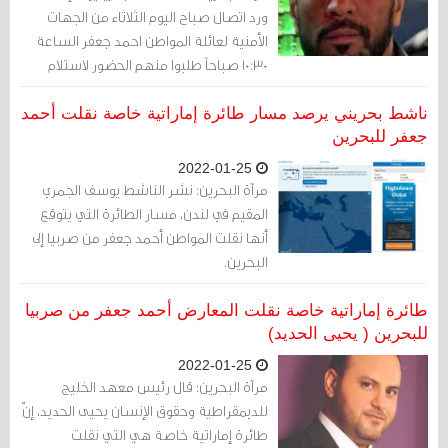
ورد اتصال صباح اليوم الثلاثاء من الجهات
الأمنية لعائلة المواطن احمد جعفر الساعة
10:30 صباحاً طلبوا منهم الحضور لاستلام
أغراضه الشخصية من مكتب التحقيقات
الجنائية بالعدلية.
ناشط بحريني يرصد مسار طائرة إماراتية خاصة نقلت أحمد
جعفر للبحرين
2022-01-25
مرآة البحرين: نشر الناشط يوسف الجمري
المقيم في لندن، مسار الطائرة التي يتوقع
أنها نقلت المواطن أحمد جعفر من صربيا إلى
البحرين.
طائرة إماراتية خاصة نقلت المعارض أحمد جعفر من صربيا
للبحرين ( يحيى الحديد)
2022-01-25
مرآة البحرين: قال رئيس معهد الخليج
للديمقراطية وحقوق الإنسان يحيى الحديد، إنّ
طائرة إماراتية خاصة هي التي نقلت