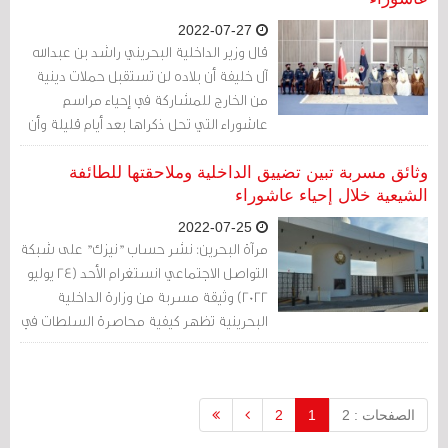
2022-07-27
قال وزير الداخلية البحريني راشد بن عبدالله
آل خليفة أن بلاده لن تستقبل حملات دينية
من الخارج للمشاركة في إحياء مراسم
عاشوراء التي تحل ذكراها بعد أيام قليلة وأن
إحياء المناسبة في البحرين محصور
بالمواطنين والمقيمين.
وثائق مسربة تبين تضييق الداخلية وملاحقتها للطائفة
الشيعية خلال إحياء عاشوراء
2022-07-25
مرآة البحرين: نشر حساب "نيزك" على شبكة
التواصل الاجتماعي انستغرام الأحد (24 يوليو
2022) وثيقة مسربة من وزارة الداخلية
البحرينية تظهر كيفية محاصرة السلطات في
البلاد الخطاب الديني أثناء إحياء مناسبة
عاشوراء
الصفحات : 2
1
2