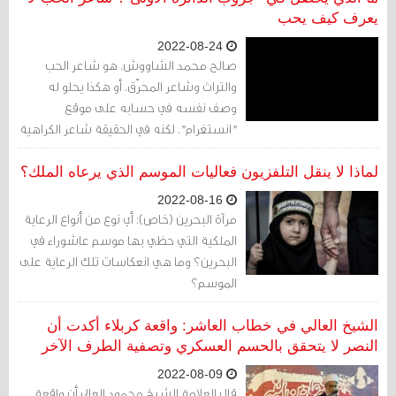
يعرف كيف يحب
2022-08-24
صالح محمد الشاووش. هو شاعر الحب
والتراث وشاعر المحرّق. أو هكذا يحلو له
وصف نفسه في حسابه على موقع
"انستغرام". لكنه في الحقيقة شاعر الكراهية
والعنصريّة والطائفيّة الجاهلية. 78 سنة هو
عمره الحافل الممتد منذ العام 1944. لكنْ كل
لماذا لا ينقل التلفزيون فعاليات الموسم الذي يرعاه الملك؟
هذه السنوات المديدة لم تعلمه شيئاً واحداً:
2022-08-16
أن يحب إخوته الشيعة.
مرآة البحرين (خاص): أي نوع من أنواع الرعاية
الملكية التي حظي بها موسم عاشوراء في
البحرين؟ وما هي انعكاسات تلك الرعاية على
الموسم؟
الشيخ العالي في خطاب العاشر: واقعة كربلاء أكدت أن
النصر لا يتحقق بالحسم العسكري وتصفية الطرف الآخر
2022-08-09
قال العلامة الشيخ محمود العالي أن واقعة