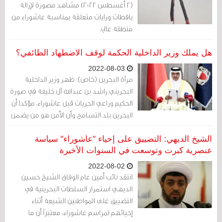
(2 أغسطس 2022) مشاهد مصورة لإزالة
يافطات ورايات متعلقة بمناسبة عاشوراء من
منطقة عالي.
هل يملك وزير الداخلية الحكمة لوقف الاضطهاد الطائفي؟
2022-08-03
مرآة البحرين (خاص): ظهر وزير الداخلية
البحريني راشد بن عبدالله آل خليفة في صورة
الحكيم وراعي الحريات قبل عاشوراء، مؤكدا أن
البحرين بلد التسامح وأن الأمن هو من يضمن
إحياء المناسبة وسلامة المعزين.
الشيخ الديهي: التضييق على إحياء "عاشوراء" سياسة
عنصرية كبرت وتوسعت في السنوات الأخيرة
2022-08-02
انتقد نائب أمين عام الوفاق الشيخ حسين
الديهي استمرار السلطات البحرينية في
التضييق على المواطنين الشيعة أثناء
إحيائهم لمراسم عاشوراء، معتبراً أن ما