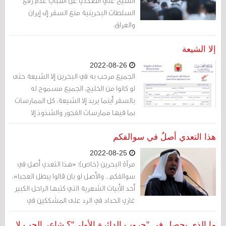
الشيخ علي الصددي عن أسباب عدم رفع
السلطات البحرينية منع السفر إلى إيران
والعراق.
إلا الشيعة
2022-08-26
الجميع مرحب به في البحرين إلا الشيعة حتى
لو كانوا من الخليج، الجميع مسموح له
بالسفر أينما يريد إلا الشيعة، كل الممارسات
بما فيها ممارسات الفجور والشذوذ إلا
الشعائر الدينية للشيعة.
هذا التعدي أصلٌ في سوالفكم
2022-08-25
مرآة البحرين (خاص): «هذا التعدي أصل في
سوالفكم... والأصل لو بان قالوا يبطل العجبا»،
أحد الأبيات الشعرية التي كتبها الراحل الكبير
غازي الحداد في الرد على المشككين في
أصول سكان البحرين الأصليين.
ما الذي يحصل في "جروب الدائرة الأولى"؟ شاعر الحب لا