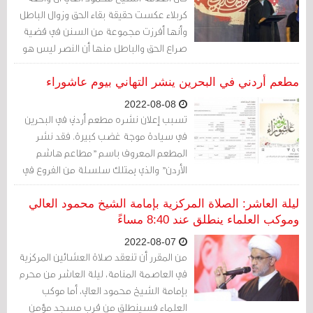
كربلاء عكست حقيقة بقاء الحق وزوال الباطل
وأنها أفرزت مجموعة من السنن في قضية
صراع الحق والباطل منها أن النصر ليس هو
الحسم العسكري وتصفية الطرف المقابل،
وإنما النصر هو في بقاء القيم والمبادئ وتعلق
مطعم أردني في البحرين ينشر التهاني بيوم عاشوراء
الناس بها وإيمانهم وسعيهم لتحقيقها.
2022-08-08
تسبب إعلان نشره مطعم أردني في البحرين
في سيادة موجة غضب كبيرة. فقد نشر
المطعم المعروف باسم "مطاعم هاشم
الأردن" والذي يمتلك سلسلة من الفروع في
البحرين صورة على حسابه في "انستغرام"
كتب عليها يوم عاشوراء مع كلمات تقول "يوم
ليلة العاشر: الصلاة المركزية بإمامة الشيخ محمود العالي
عاشوراء كل عام وأنتم بخير".
وموكب العلماء ينطلق عند 8:40 مساءً
2022-08-07
من المقرر أن تنعقد صلاة العشائين المركزية
في العاصمة المنامة، ليلة العاشر من محرم
بإمامة الشيخ محمود العالي، أما موكب
العلماء فسينطلق من قرب مسجد مؤمن