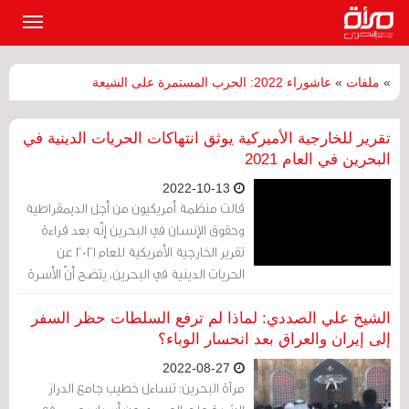
القائمة
الرئيسي
»
ملفات
»
عاشوراء 2022: الحرب المستمرة على الشيعة
تقرير للخارجية الأميركية يوثق انتهاكات الحريات الدينية في
البحرين في العام 2021
2022-10-13
قالت منظمة أمريكيون من أجل الديمقراطية
وحقوق الإنسان في البحرين إنّه بعد قراءة
تقرير الخارجية الأمريكية للعام 2021 عن
الحريات الدينية في البحرين، يتضح أنّ الأسرة
الحاكمة تستخدم التمييز الديني كأداة
للحفاظ على سلطتها وتمارس التّبييض في
الشيخ علي الصددي: لماذا لم ترفع السلطات حظر السفر
التعايش بين الأديان للتعتيم على انتهاكاتها
إلى إيران والعراق بعد انحسار الوباء؟
لحقوق الإنسان.
2022-08-27
مرآة البحرين: تساءل خطيب جامع الدراز