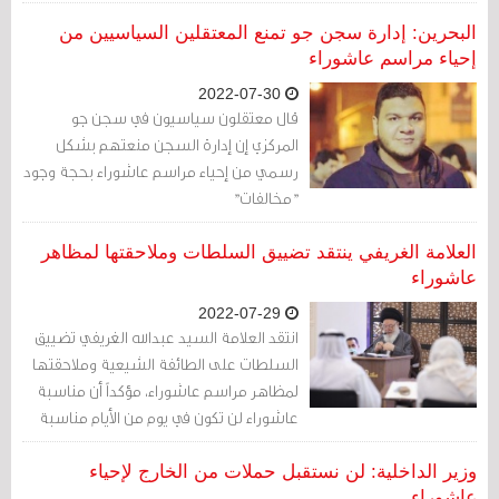
يحصل جزء من "سياسة عنصرية كبرت
وتوسعت في السنوات الأخيرة".
البحرين: إدارة سجن جو تمنع المعتقلين السياسيين من
إحياء مراسم عاشوراء
2022-07-30
قال معتقلون سياسيون في سجن جو
المركزي إن إدارة السجن منعتهم بشكل
رسمي من إحياء مراسم عاشوراء بحجة وجود
"مخالفات"
العلامة الغريفي ينتقد تضييق السلطات وملاحقتها لمظاهر
عاشوراء
2022-07-29
انتقد العلامة السيد عبدالله الغريفي تضييق
السلطات على الطائفة الشيعية وملاحقتها
لمظاهر مراسم عاشوراء، مؤكداً أن مناسبة
عاشوراء لن تكون في يوم من الأيام مناسبة
للاستفزاز أو بث الفتن والصراعات في الوطن
وزير الداخلية: لن نستقبل حملات من الخارج لإحياء
عاشوراء