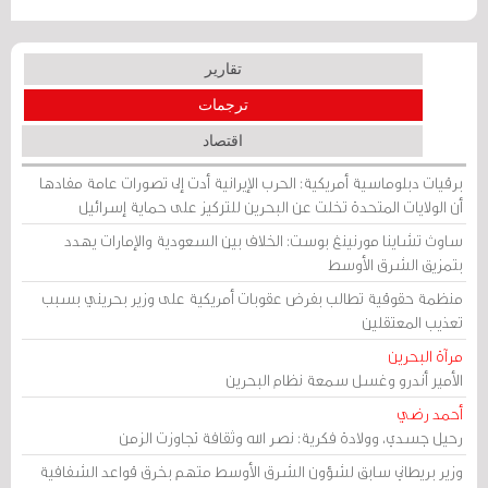
تقارير
ترجمات
اقتصاد
برقيات دبلوماسية أمريكية: الحرب الإيرانية أدت إلى تصورات عامة مفادها
أن الولايات المتحدة تخلت عن البحرين للتركيز على حماية إسرائيل
ساوث تشاينا مورنينغ بوست: الخلاف بين السعودية والإمارات يهدد
بتمزيق الشرق الأوسط
منظمة حقوقية تطالب بفرض عقوبات أمريكية على وزير بحريني بسبب
تعذيب المعتقلين
مرآة البحرين
الأمير أندرو وغسل سمعة نظام البحرين
أحمد رضي
رحيل جسدي، وولادة فكرية: نصر الله وثقافة تجاوزت الزمن
وزير بريطاني سابق لشؤون الشرق الأوسط متهم بخرق قواعد الشفافية