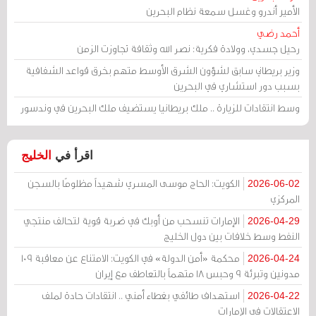
الأمير أندرو وغسل سمعة نظام البحرين
أحمد رضي
رحيل جسدي، وولادة فكرية: نصر الله وثقافة تجاوزت الزمن
وزير بريطاني سابق لشؤون الشرق الأوسط متهم بخرق قواعد الشفافية
بسبب دور استشاري في البحرين
وسط انتقادات للزيارة .. ملك بريطانيا يستضيف ملك البحرين في وندسور
اقرأ في
الخليج
الكويت: الحاج موسى المسري شهيداً مظلومًا بالسجن
2026-06-02
المركزي
الإمارات تنسحب من أوبك في ضربة قوية لتحالف منتجي
2026-04-29
النفط وسط خلافات بين دول الخليج
محكمة «أمن الدولة» في الكويت: الامتناع عن معاقبة 109
2026-04-24
مدونين وتبرئة 9 وحبس 18 متهماً بالتعاطف مع إيران
استهداف طائفي بغطاء أمني .. انتقادات حادة لملف
2026-04-22
الاعتقالات في الإمارات