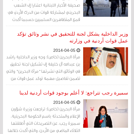
صحيفة الأخبار اللبنانية اعتذارا إلى الشعب
البحريني لمشاركة قوات من الدرك الأردني في
قمع المتظاهرين السلميين حسبما أكدت
الوثائق.
وزير الداخلية يشكل لجنة للتحقيق في نشر وثائق تؤكد
عمل قوات أردنية في وزارته
2014-04-05
مرآة البحرين (خاص): وجه وزير الداخلية راشد
بن عبدالله آل خليفة إلى تشكيل لجنة تحقيق
في الوثائق التي نشرتها "مرآة البحرين" والتي
تضمن تفاصيل مهمة توكد عمل قوات من
الدرك الأردني في الأجهزة الأمنية البحرينية.
سميرة رجب تتراجع: لا أعلم بوجود قوات أردنية لدينا
2014-04-05
مرآة البحرين (خاص): تراجعت وزيرة شؤون
الإعلام والمتحدثة باسم الحكومة البحرينية،
سميرة رجب، عن التصريحات التي أطلقتها
الثلاثاء الماضي من الأردن، والتي أكدت خلالها