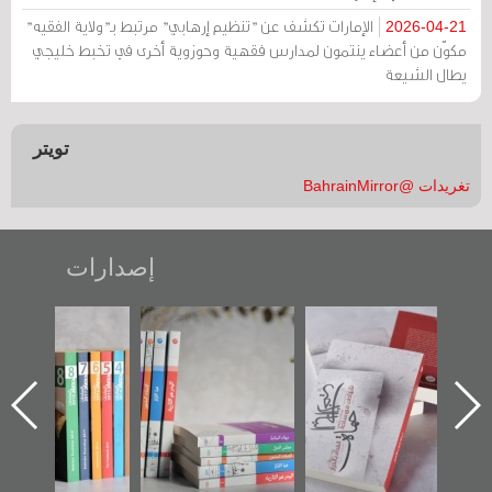
الإمارات تكشف عن "تنظيم إرهابي" مرتبط بـ"ولاية الفقيه"
2026-04-21
مكوّن من أعضاء ينتمون لمدارس فقهية وحوزوية أخرى في تخبط خليجي
يطال الشيعة
تويتر
تغريدات @BahrainMirror
إصدارات
لأخير":
تصنيف موضوعي
"مرآة البحرين"
«وطن عكر»
أول عن
للوثائق البريطانية
تصدر حصاد
جديدة لم
دراز
يقدمه «مركز أوال»
الساحات 2019
عسكري تص
احة
في سلسلة من 5
«مرآة الب
ز أوال
كتب
لتوثيق