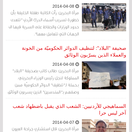
2014-04-08
مرآة البحرين: رأت الكاتبة طفلة الخليفة بأن
خطورة تسريب أسماء الدرك الأردني "تتعدى
حدود الوزارات والحفاظ على السرية فيها الى
الجهات التي تتعامل معها".
صحيفة "البلاد": لتنظيف الدوائر الحكوميّة من الخونة
والعملاء الذين يسرّبون الوثائق
2014-04-08
مرآة البحرين: طالب كاتب بصحيفة "البلاد"
المملوكة لنجل رئيس الوزراء البحريني،
بـحملة لـ"تنظيف" الدوائر الحكوميّة ممن
وصفهم بـ"المندسين" الذين يسربون الوثائق
والمعلومات.
السماهيجي للأردنيين: الشعب الذي يقبل باضطهاد شعب
آخر ليس حرا
2014-04-07
مرآة البحرين: قال استشاري جراحة العيون