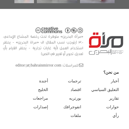
«مرآة البحرين» متوفرة تحت رخصة المشاع الإبداعي،
3.0 (يتوجب نسب المقال الى «مراة البحرين» - يحظر
استخدام العمل لأية غايات تجارية - يُحظر القيام بأي
تعديل، تحوير أو تغيير في النص)
للمراسلات: editor [at] bahrainmirror.com
من نحن؟
أخبار
ترجمات
أجندة
التعليق السياسي
اقتصاد
الخليج
تقارير
بورتريه
مراجعات
حوارات
انفوجرافك
إصدارات
رأي
ملفات