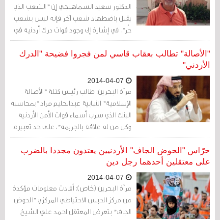
الدكتور سعيد السماهيجي إن "الشعب الذي
يقبل باضطهاد شعب آخر فإنه ليس بشعب
حُر"، في إشارة إلى وجود قوات درك أردنية في
البحرين لقمع الاحتجاجات.
"الأصالة" تطالب بعقاب قاسي لمن فجروا فضيحة "الدرك
الأردني"
2014-04-07
مرآة البحرين: طالب رئيس كتلة "الأصالة
الإسلامية" النيابية عبدالحليم مراد "بمحاسبة
البنك الذي سرب أسماء قوات الأمن الأردنية
وكل من له علاقة بالجريمة"، على حد تعبيره.
حرّاس "الحوض الجاف" الأردنيين يعتدون مجددا بالضرب
على معتقلين أحدهما رجل دين
2014-04-07
مرآة البحرين (خاص): أفادت معلومات مؤكدة
من مركز الحبس الاحتياطي المركزي "الحوض
الجاف" بتعرض المعتقل احمد علي الشيخ