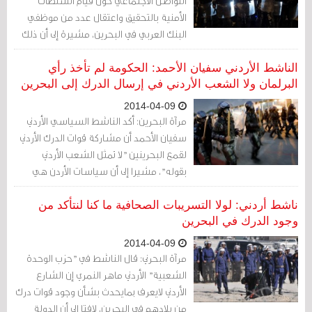
التواصل الاجتماعي حول قيام السلطات
الأمنية بالتحقيق واعتقال عدد من موظفي
البنك العربي في البحرين، مشيرة إلى أن ذلك
يأتي على خلفية تسريب معلومات تتعلق
بقوات الدرك الأردني المتواجدة في المنامة، في
الناشط الأردني سفيان الأحمد: الحكومة لم تأخذ رأي
حين لم يصدر أي تصريح رسمي حول ذلك
البرلمان ولا الشعب الأردني في إرسال الدرك إلى البحرين
حتى الآن.
2014-04-09
مرآة البحرين: أكد الناشط السياسي الأردني
سفيان الأحمد أن مشاركة قوات الدرك الأردني
لقمع البحرينين "لا تمثل الشعب الأردني
بقوله"، مشيرا إلى أن سياسات الأردن هي
السياسات الفاسدة نفسها في البحرين
"ومن المخجل لنا جميعا أن نكون جزءا من هذا
ناشط أردني: لولا التسريبات الصحافية ما كنا لنتأكد من
الحدث".
وجود الدرك في البحرين
2014-04-09
مرآة البحرني: قال الناشط في "حزب الوحدة
الشعبية" الأردني ماهر النمري إن الشارع
الأردني لايعرف بمايحدث بشأن وجود قوات درك
من بلادهم في البحرين، لافتا إلى أن الدولة