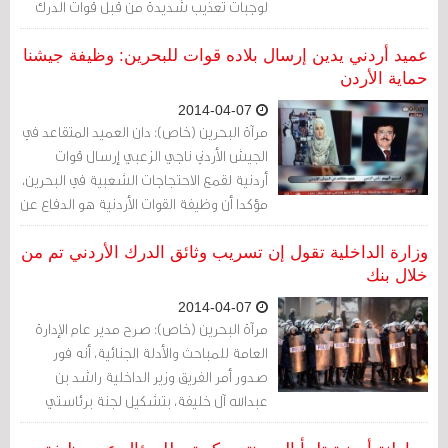
لوجبات تعذيب شديدة من قبل قوات الدرك
الأردنية التي كلفت حديثا بإدارة السجن.
عميد أردني يدين إرسال بلاده قوات للبحرين: وظيفة جيشنا
حماية الأردن
2014-04-07
مرآة البحرين (خاص): دان العميد المتقاعد في
الجيش الأردني ناجي الزعبي إرسال قوات
أردنية لقمع الاحتجاجات الشعبية في البحرين،
مؤكدا أن وظيفة القوات الأردنية هو الدفاع عن
الأردن.
وزارة الداخلية تقول إن تسريب وثائق الدرك الأردني تم من
خلال بنك
2014-04-07
مرآة البحرين (خاص): صرح مدير عام الإدارة
العامة للمباحث والأدلة الجنائية، أنه فور
صدور أمر الفريق وزير الداخلية راشد بن
عبدالله آل خليفة، بتشكيل لجنة برئاستي
للوقوف على ملابسات نشر بعض الصحف