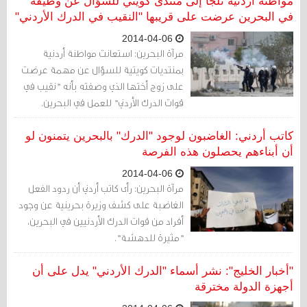
والمواقع الإلكترونية لأسماء أشخاص يعملون
مواطنة أردنية تلجأ إلى منتدى كويتي للسؤال عن وظيفة
لغايات التدريب ضمن منظومة التعاون الأمني
في البحرين عرضت على قريبها "النقيب في الدرك الأردني"
بين مملكة البحرين والمملكة الأردنية
2014-04-06
مرآة البحرين: استعانت مواطنة أردنية
بمنتديات كويتية للسؤال عن مهمة عرضت
على زوج أختها الذي وصفته بأنه "نقيب في
قوات الدرك الأردني" للعمل في البحرين.
كاتب أردني: الغاضبون لوجود "الدرك" بالبحرين يتمنون لو
أن أبناءهم يحصلون هذه الفرصة
2014-04-06
مرآة البحرين: رأى كاتب أردني أن ردود الفعل
الغاضبة على كشف وزيرة بحرينية عن وجود
أفراد من قوات الدرك الأردنيين في البحرين،
"مثيرة للدهشة".
"أخبار الخليج": نشر أسماء "الدرك الأردني" يدل على أن
أجهزة الدولة مخترقة