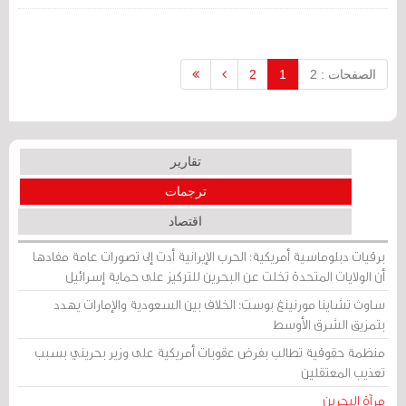
وجود قوات من الدرك الأردني في البحرين
بموجب اتفاقيات أمنية.
الصفحات : 2
1
2
تقارير
ترجمات
اقتصاد
برقيات دبلوماسية أمريكية: الحرب الإيرانية أدت إلى تصورات عامة مفادها
أن الولايات المتحدة تخلت عن البحرين للتركيز على حماية إسرائيل
ساوث تشاينا مورنينغ بوست: الخلاف بين السعودية والإمارات يهدد
بتمزيق الشرق الأوسط
منظمة حقوقية تطالب بفرض عقوبات أمريكية على وزير بحريني بسبب
تعذيب المعتقلين
مرآة البحرين