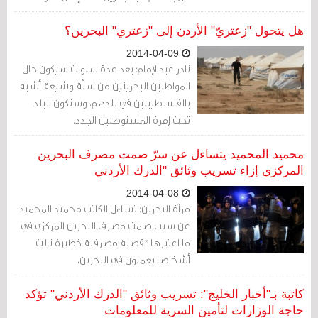
الأردنية "تضع الدرك الأردني في المنتصف".
هل يتحول "زعتريّ" الأردن إلى "زعتري" البحرين؟
2014-04-09
نادر عبدالإمام: بعد عدة سنوات سيكون حال
المواطنين البحرينين من سنّة وشيعة أشبه
بالفلسطيينين في بلدهم، وستكون البلد
تحت إمرة المستوطنين الجدد.
محميد المحميد يتساءل عن سرّ صمت مصرف البحرين
المركزي إزاء تسريب وثائق "الدرك الأردني
2014-04-08
مرآة البحرين: تساءل الكاتب محميد المحميد
عن سبب صمت مصرف البحرين المركزي في
ما اعتبرها "قضية مصرفية خطيرة نالت
أشخاصا يعملون في البحرين،
كاتبة بـ"أخبار الخليج": تسريب وثائق "الدرك الأردني" تؤكد
حاجة الوزارات لتأمين السرية للمعلومات