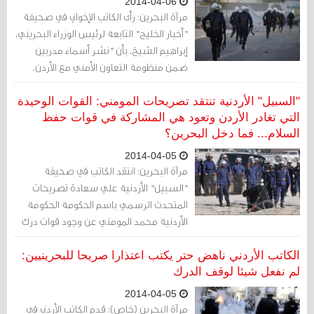
2014-04-06
مرآة البحرين: رأى الكاتب الإخواني في صحيفة
"أخبار الخليج" التابعة لرئيس الوزراء البحريني،
إبراهيم الشيخ، بأن "نشر أسماء مدربين
ضمن منظومة التعاون الأمني مع الأردن،
لايكفيها لجنة تحقيق"
"السبيل" الأردنية تنتقد تصريحات المومني: القوات الوحيدة
التي تغادر الأردن وتعود هي المشاركة في قوات حفظ
السلام... فما دخل البحرين؟
2014-04-05
مرآة البحرين: انتقد الكاتب في صحيفة
"السبيل" الأردنية علي سعادة تصريحات
المتحدث الرسمي باسم الحكومة الحكومة
الأردنية محمد المومني عن وجود قوات درك
أردنية في البحرين، داعيا إياه إلى "التزام
الصمت".
الكاتب الأردني ناهض حتر يكتب اعتذارا صريحا للبحرينيين:
لم نفعل شيئا لوقف الدرك
2014-04-05
مرآة البحرين (خاص): قدم الكاتب الأردني في