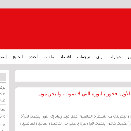
ير
حوارات
رأي
ترجمات
اقتصاد
ملفات
أجندة
الخليج
إصدا
برقي
عامة
أول: فخور بالثورة التي لا تموت، والبحرينيون
على
ساو
وال
ن البحريني ذو الشهرة العالمية، علي عبدالإمام إلى النور، يتحدث لمرآة
ً بحديث خاص. يتحدث لأول مرة بالكثير من تفاصيل العامين الماضيين
منظ
بحر