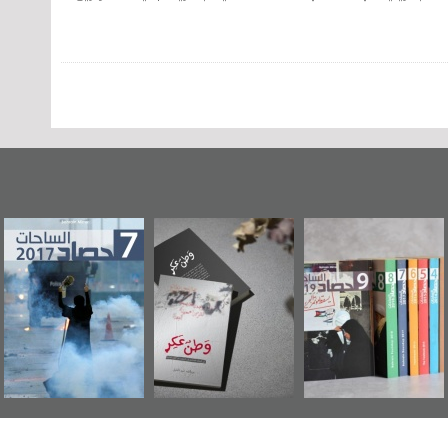
"مرآة البحرين"
«وطن عكر» رواية
حصاد 2017
تصدر حصاد
جديدة لمعتقل
الساحات 2019
عسكري تصدر عن
«مرآة البحرين»