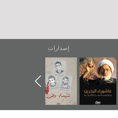
إصدارات
عاشوراء البحرين...
شهداء وطن
«جَوْ»: رواية
ويكيليكس السفارة
المعتقل جهاد
الأمريكية