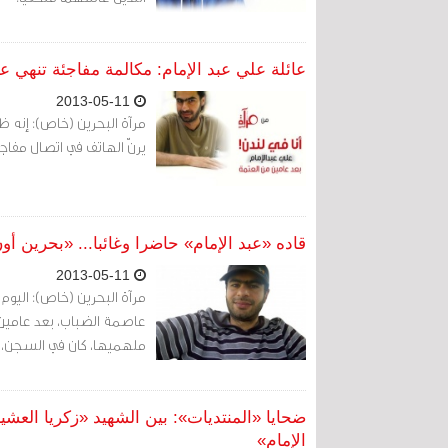
عائلة علي عبد الإمام: مكالمة مفاجئة تنهي ع
2013-05-11
يرنّ الهاتف في اتصال مفا
قاده «عبد الإمام» حاضرا وغائبا... «بحرين أون لا
2013-05-11
عاصمة الضباب، بعد عامين م
ملهميها، كان في السجن، مخ
ضحايا «المنتديات»: بين الشهيد «زكريا العش
الإمام»