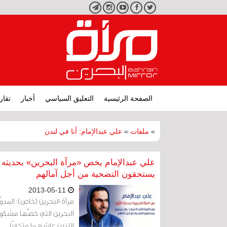
تويتر
فيسبوك
يوتيوب
انستجرام
تليجرام
الصفحة الرئيسية
التعليق السياسي
أخبار
تقار
»
ملفات
»
علي عبدالإمام: أنا في لندن
علي عبدالإمام يخص «مرآة البحرين» بحديثه ال
يستحقون التضحية من أجل آمالهم
2013-05-11
مرآة البحرين (خاص): المدوّ
البحرين التي خصّها مشكورا
اللذين عاشهما متخفيّا.