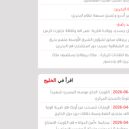
 البحرين
مير أندرو وغسل سمعة نظام البحرين
د رضي
ل جسدي، وولادة فكرية: نصر الله وثقافة تجاوزت الزمن
ر بريطاني سابق لشؤون الشرق الأوسط متهم بخرق
عد الشفافية بسبب دور استشاري في البحرين
 انتقادات للزيارة .. ملك بريطانيا يستضيف ملك
حرين في وندسور
اقرأ في
الخليج
الكويت: الحاج موسى المسري شهيداً
2026-06
ومًا بالسجن المركزي
الإمارات تنسحب من أوبك في ضربة قوية
2026-04
الف منتجي النفط وسط خلافات بين دول الخليج
محكمة «أمن الدولة» في الكويت: الامتناع
2026-04
عن معاقبة 109 مدونين وتبرئة 9 وحبس 18 متهماً