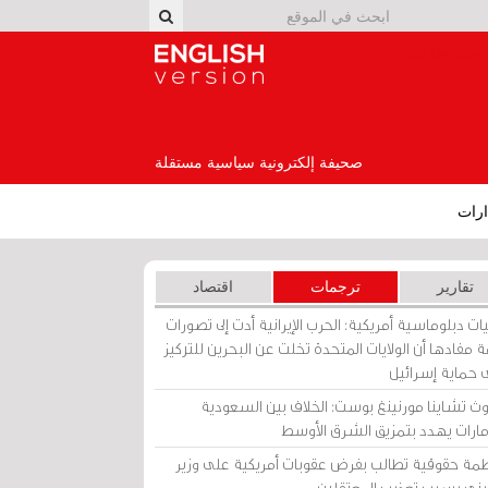
English Version
صحيفة إلكترونية سياسية مستقلة
رات
تقارير
ترجمات
اقتصاد
ات دبلوماسية أمريكية: الحرب الإيرانية أدت إلى تصورات
 مفادها أن الولايات المتحدة تخلت عن البحرين للتركيز
 حماية إسرائيل
ث تشاينا مورنينغ بوست: الخلاف بين السعودية
إمارات يهدد بتمزيق الشرق الأوسط
مة حقوقية تطالب بفرض عقوبات أمريكية على وزير
يني بسبب تعذيب المعتقلين