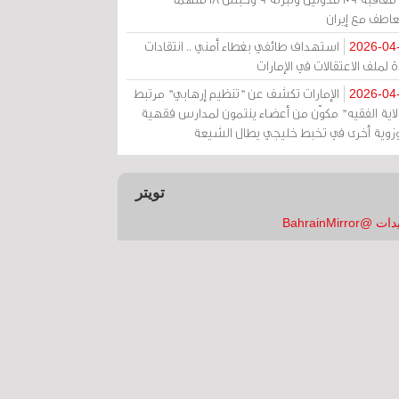
عاطف مع إيران
استهداف طائفي بغطاء أمني .. انتقادات
2026-04
 لملف الاعتقالات في الإمارات
الإمارات تكشف عن "تنظيم إرهابي" مرتبط
2026-04
ولاية الفقيه" مكوّن من أعضاء ينتمون لمدارس فقهية
زوية أخرى في تخبط خليجي يطال الشيعة
تويتر
 @BahrainMirror