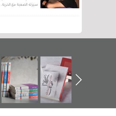
سيرته الصعبة مع الحرية.
تدشين كتاب "من
"حماة الباب الأخير":
تصنيف موضوعي
أهل الجنة" عن
الإصدار الأول عن
للوثائق البريطانية
الشهيد سيد كاظم
اعتصام الدراز
يقدمه «مركز أوال»
السهلاوي في ذكراه
وأحداث ساحة
في سلسلة من 5
الفداء لمركز أوال
كتب
للدراسات والتوثيق