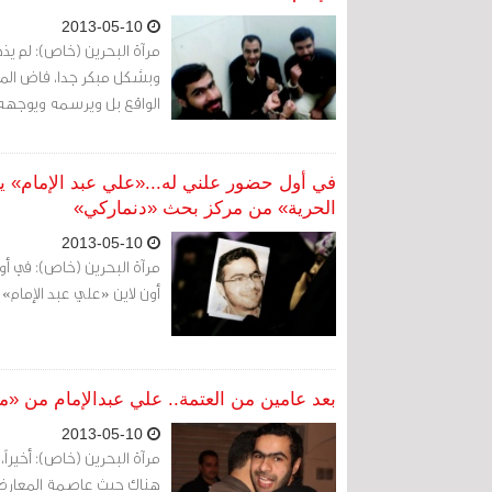
2013-05-10
مرآة البحرين (خاص): لم ي
وبشكل مبكر جدا، فاض المنتد
الواقع بل ويرسمه ويوجهه 
في أول حضور علني له...«علي عبد الإمام» ي
الحرية» من مركز بحث «دنماركي»
2013-05-10
مرآة البحرين (خاص): في 
أون لاين «علي عبد الإمام» 
بعد عامين من العتمة.. علي عبدالإمام من «مر
2013-05-10
مرآة البحرين (خاص): أخيراً
هناك حيث عاصمة المعارضة ا