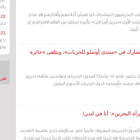
بالت
ذهب البحرينييون للمنتديات كي تعيش أحلامهم وأفكارهم في مجاز،
-22
ى الأول «بحرين أون لاين» بتأثيره لينتقل من العالم الافتراضي إلى
حادة
أيضا.
-21
بـ"
وحو
شارك في «منتدى أوسلو للحريات»، ويتلقى «جائزة
أول حضور علني له، يشارك المدون البحريني ومؤسس ملتقى بحرين
تغريدات
في منتدى «أوسلو» الدولي للحريات الأسبوع المقبل.
آة البحرين»: أنا في لندن!
، المدوّن البحريني المعروف عالمياً علي عبدالإمام خارج عاصمة التعذيب،
لبحرينية في لندن، في هذه اللحظات يكتب تاريخاً جديداً من تواريخ