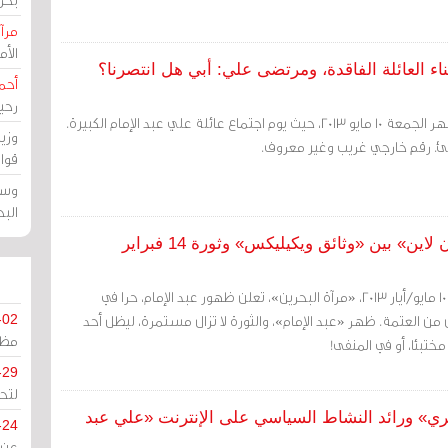
مرآة
الأ
ناء العائلة الفاقدة، ومرتضى علي: أبي هل انتصرنا؟
أحم
رحي
مرآة البحرين (خاص): إنه ظهر الجمعة 10 مايو 2013، حيث يوم اجتماع عائلة علي عبد الإمام الكبيرة.
وزي
جئ. رقم خارجي غريب وغير معروف.
قوا
وسط
الب
ين» بين «وثائق ويكيليكس» وثورة 14 فبراير
مرآة البحرين (خاص): اليوم 10 مايو/أيار 2013، «مرآة البحرين»، تعلن ظهور عبد الإمام، حرا في
ن العتمة. ظهر «عبد الإمام»، والثورة لا تزال مستمرة، ليظل أحد
-02
مظل
تبئا، أو في المنفى!
-29
لتح
يري» ورائد النشاط السياسي على الإنترنت «علي عبد
-24